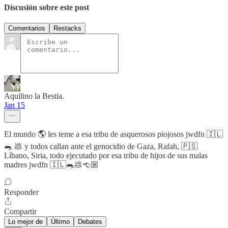
Discusión sobre este post
Comentarios
Restacks
Aquilino la Bestia.
Jan 15
El mundo 🌎 les teme a esa tribu de asquerosos piojosos jwdfn 🇮🇱
🐀 💩 y todos callan ante el genocidio de Gaza, Rafah, 🇵🇸
Líbano, Siria, todo ejecutado por esa tribu de hijos de sus malas
madres jwdfn 🇮🇱🐀💩👈🏼
Responder
Compartir
Lo mejor de
Último
Debates