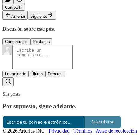
Compartir
Anterior
Siguiente
Discusión sobre este post
Comentarios
Restacks
Lo mejor de
Último
Debates
Sin posts
Por supuesto, sigue adelante.
Suscribirse
© 2026 Artorius INC
·
Privacidad
∙
Términos
∙
Aviso de recolección