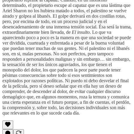
determinado, el propietario escupe al capataz que es una lástima que
Ariel Sharon no los hubiera matado a todos, el palestino se vuelve
airado y golpea al libanés. El golpe derivará en dos costillas rotas,
pero, por encima de todo, en un proceso judicial y en el
desencadenamiento de una inmensa tensión social. Ésa será la trama,
extraordinariamente bien llevada, de
El insulto
. Lo que va
apareciendo poco a poco es la manera en que una sociedad se puede
ver dividida, cuarteada y enfrentada a pesar de la buena voluntad
que puedan tener muchas de sus gentes. Ni el palestino ni el libanés
son, en si, malas personas. No son perfectos, pero tampoco
responden a personalidades malignas y sin embargo… sin embargo,
la sensación de ser los únicos agraviados, los que tienen el
monopolio del dolor, los que padecen la peor parte puede tener
pésimas consecuencias sobre todo si esos sentimientos son
explotados por razones políticas. Ni puedo ni debo desvelar el final
de la película, pero sí deseo señalar que en ella hay un deseo de
comprender, de descender al dolor, de evitar cualquier discurso
demagógico que, en algunos momentos, roza la ternura y comunica
una cierta esperanza en el futuro porque, a fin de cuentas, el perdón,
la comprensión y, sobre todo, las decisiones individuales son más
que relevantes en lo que sucede cada día.