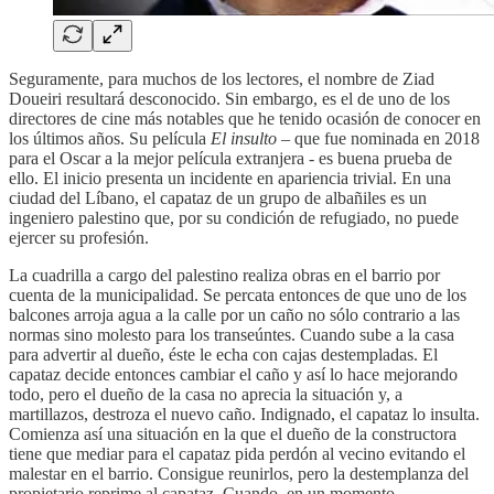
Seguramente, para muchos de los lectores, el nombre de Ziad
Doueiri resultará desconocido. Sin embargo, es el de uno de los
directores de cine más notables que he tenido ocasión de conocer en
los últimos años. Su película
El insulto
– que fue nominada en 2018
para el Oscar a la mejor película extranjera - es buena prueba de
ello. El inicio presenta un incidente en apariencia trivial. En una
ciudad del Líbano, el capataz de un grupo de albañiles es un
ingeniero palestino que, por su condición de refugiado, no puede
ejercer su profesión.
La cuadrilla a cargo del palestino realiza obras en el barrio por
cuenta de la municipalidad. Se percata entonces de que uno de los
balcones arroja agua a la calle por un caño no sólo contrario a las
normas sino molesto para los transeúntes. Cuando sube a la casa
para advertir al dueño, éste le echa con cajas destempladas. El
capataz decide entonces cambiar el caño y así lo hace mejorando
todo, pero el dueño de la casa no aprecia la situación y, a
martillazos, destroza el nuevo caño. Indignado, el capataz lo insulta.
Comienza así una situación en la que el dueño de la constructora
tiene que mediar para el capataz pida perdón al vecino evitando el
malestar en el barrio. Consigue reunirlos, pero la destemplanza del
propietario reprime al capataz. Cuando, en un momento