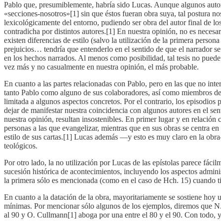
Pablo que, presumiblemente, habría sido Lucas. Aunque algunos autore
«secciones-nosotros»[1] sin que éstos fueran obra suya, tal postura n
lexicológicamente del entorno, pudiendo ser obra del autor final de lo
contradicha por distintos autores.[1] En nuestra opinión, no es necesar
existen diferencias de estilo (salvo la utilización de la primera person
prejuicios… tendría que entenderlo en el sentido de que el narrador se 
en los hechos narrados. Al menos como posibilidad, tal tesis no puede
vez más y no casualmente en nuestra opinión, el más probable.
En cuanto a las partes relacionadas con Pablo, pero en las que no inte
tanto Pablo como alguno de sus colaboradores, así como miembros de la
limitada a algunos aspectos concretos. Por el contrario, los episodio
dejar de manifestar nuestra coincidencia con algunos autores en el sen
nuestra opinión, resultan insostenibles. En primer lugar y en relación
personas a las que evangelizar, mientras que en sus obras se centra en
estilo de sus cartas.[1] Lucas además —y esto es muy claro en la obra
teológicos.
Por otro lado, la no utilización por Lucas de las epístolas parece fáci
sucesión histórica de acontecimientos, incluyendo los aspectos administ
la primera sólo es mencionada (como en el caso de Hch. 15) cuando tie
En cuanto a la datación de la obra, mayoritariamente se sostiene hoy un
mínimas. Por mencionar sólo algunos de los ejemplos, diremos que N. P
al 90 y O. Cullmann[1] aboga por una entre el 80 y el 90. Con todo, y