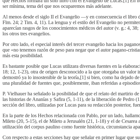
que Hechos formara un solo libro con el Evangelio de Lucas.[1] En nue
ser mínima, tema del que nos ocuparemos más adelante.
Al menos desde el siglo II el Evangelio —y en consecuencia el libro 
Flm. 24; 2 Tim. 4, 11). La lengua y el estilo del Evangelio no permite
aparecían rasgos de los conocimientos médicos del autor (v. g.: 4, 38; 
los otros tres evangelios.
Por otro lado, el especial interés del tercer evangelio hacia los paga
que «no tenemos razón de peso para negar que el autor pagano-cristi
más esta posibilidad.
Es bastante posible que Lucas utilizara diversas fuentes en la elaborac
18; 12, 1-23), otra de origen desconocido a la que otorgaba un valor in
demostró ya lo insostenible de la teoría,[1] si bien, como ha dejado 
una pluralidad de fuentes que, posiblemente, iban referidas a episodios
P. Vielhauer ha señalado la posibilidad de que el relato del martirio
las historias de Ananías y Safira (5, 1-11), de la liberación de Pedro (1
sección del libro, utilizadas por Lucas para su redacción posterior, fu
En la parte de los Hechos relacionada con Pablo, por un lado, hallamos
Mileto (20, 5-15), el de Mileto a Jerusalén (21, 1-18) y el de Cesarea 
utilización del corpus paulino como fuente histórica, circunstancia ap
Con respecto a estas secciones hay que señalar en primer lugar que su 