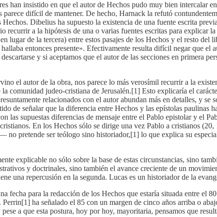
s han insistido en que el autor de Hechos pudo muy bien intercalar en 
os parece difícil de mantener. De hecho, Harnack la refutó contundentem
s Hechos. Dibelius ha supuesto la existencia de una fuente escrita previ
io recurrir a la hipótesis de una o varias fuentes escritas para explica
a en lugar de la tercera) entre estos pasajes de los Hechos y el resto del 
hallaba entonces presente». Efectivamente resulta difícil negar que el a
 descartarse y si aceptamos que el autor de las secciones en primera p
rvino el autor de la obra, nos parece lo más verosímil recurrir a la exi
 comunidad judeo-cristiana de Jerusalén.[1] Esto explicaría el carácte
s presuntamente relacionados con el autor abundan más en detalles, y se
tido de señalar que la diferencia entre Hechos y las epístolas paulinas
 con las supuestas diferencias de mensaje entre el Pablo epistolar y el P
 cristianos. En los Hechos sólo se dirige una vez Pablo a cristianos (20,
— no pretende ser teólogo sino historiador,[1] lo que explica su especi
lmente explicable no sólo sobre la base de estas circunstancias, sino tamb
rativos y doctrinales, sino también el avance creciente de un movimiento 
ne una repercusión en la segunda. Lucas es un historiador de la evange
a fecha para la redacción de los Hechos que estaría situada entre el 80 
errin[1] ha señalado el 85 con un margen de cinco años arriba o abajo;
 pese a que esta postura, hoy por hoy, mayoritaria, pensamos que result