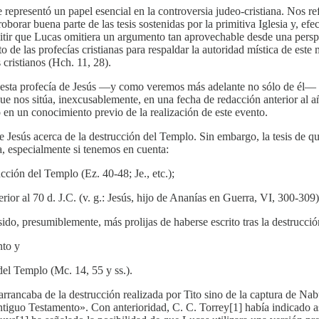
epresentó un papel esencial en la controversia judeo-cristiana. Nos ref
orar buena parte de las tesis sostenidas por la primitiva Iglesia y, efec
mitir que Lucas omitiera un argumento tan aprovechable desde una persp
e las profecías cristianas para respaldar la autoridad mística de este m
cristianos (Hch. 11, 28).
uesta profecía de Jesús —y como veremos más adelante no sólo de él— a
que nos sitúa, inexcusablemente, en una fecha de redacción anterior al 
n un conocimiento previo de la realización de este evento.
 de Jesús acerca de la destrucción del Templo. Sin embargo, la tesis de 
ta, especialmente si tenemos en cuenta:
ucción del Templo (Ez. 40-48; Je., etc.);
ior al 70 d. J.C. (v. g.: Jesús, hijo de Ananías en Guerra, VI, 300-309)
sido, presumiblemente, más prolijas de haberse escrito tras la destrucció
nto y
del Templo (Mc. 14, 55 y ss.).
 arrancaba de la destrucción realizada por Tito sino de la captura de N
iguo Testamento». Con anterioridad, C. C. Torrey[1] había indicado asi