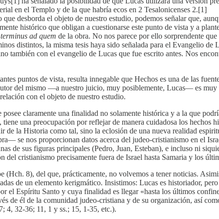
s[1] ha señalado la posibilidad de que Lucas utilizara una versión prev
perial en el Templo y de la que habría ecos en 2 Tesalonicenses 2.[1]
o que desborda el objeto de nuestro estudio, podemos señalar que, aunqu
ente histórico que obligan a cuestionarse este punto de vista y a plante
o
terminus ad quem
de la obra. No nos parece por ello sorprendente que 
nos distintos, la misma tesis haya sido señalada para el Evangelio de L
sino también con el evangelio de Lucas que fue escrito antes. Nos enco
tantes puntos de vista, resulta innegable que Hechos es una de las fuent
or el autor del mismo —a nuestro juicio, muy posiblemente, Lucas— es muy
relación con el objeto de nuestro estudio.
que posee claramente una finalidad no solamente histórica y a la que p
tiene una preocupación por reflejar de manera cuidadosa los hechos histó
ir de la Historia como tal, sino la eclosión de una nueva realidad espiri
a— se nos proporcionan datos acerca del judeo-cristianismo en el Israel 
as de sus figuras principales (Pedro, Juan, Esteban), e incluso ni siqu
 del cristianismo precisamente fuera de Israel hasta Samaria y los últim
pe (Hch. 8), del que, prácticamente, no volvemos a tener noticias. Asim
de un elemento kerigmático. Insistimos: Lucas es historiador, pero su o
el Espíritu Santo y cuya finalidad es llegar «hasta los últimos confines
s de él de la comunidad judeo-cristiana y de su organización, así como
 4, 32-36; 11, 1 y ss.; 15, 1-35, etc.).