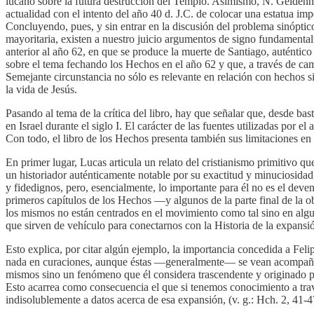
lucano sobre la futura destrucción del Templo. Asimismo, N. Geldenhuy
actualidad con el intento del año 40 d. J.C. de colocar una estatua im
Concluyendo, pues, y sin entrar en la discusión del problema sinóptic
mayoritaria, existen a nuestro juicio argumentos de signo fundamentalm
anterior al año 62, en que se produce la muerte de Santiago, auténtic
sobre el tema fechando los Hechos en el año 62 y que, a través de cami
Semejante circunstancia no sólo es relevante en relación con hechos 
la vida de Jesús.
Pasando al tema de la crítica del libro, hay que señalar que, desde bas
en Israel durante el siglo I. El carácter de las fuentes utilizadas p
Con todo, el libro de los Hechos presenta también sus limitaciones en 
En primer lugar, Lucas articula un relato del cristianismo primitivo 
un historiador auténticamente notable por su exactitud y minuciosidad, 
y fidedignos, pero, esencialmente, lo importante para él no es el deven
primeros capítulos de los Hechos —y algunos de la parte final de la obr
los mismos no están centrados en el movimiento como tal sino en algun
que sirven de vehículo para conectarnos con la Historia de la expansión
Esto explica, por citar algún ejemplo, la importancia concedida a Feli
nada en curaciones, aunque éstas —generalmente— se vean acompañadas 
mismos sino un fenómeno que él considera trascendente y originado por 
Esto acarrea como consecuencia el que si tenemos conocimiento a travé
indisolublemente a datos acerca de esa expansión, (v. g.: Hch. 2, 41-47;