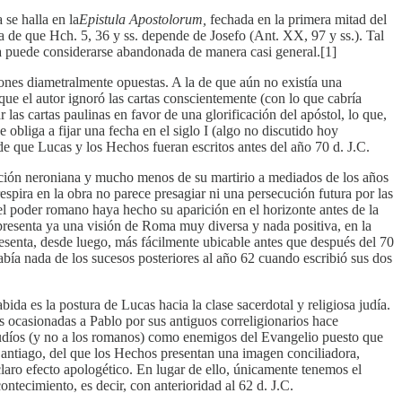
 se halla en la
Epistula Apostolorum,
fechada en la primera mitad del
ea de que Hch. 5, 36 y ss. depende de Josefo (Ant. XX, 97 y ss.). Tal
día puede considerarse abandonada de manera casi general.[1]
iones diametralmente opuestas. A la de que aún no existía una
 que el autor ignoró las cartas conscientemente (con lo que cabría
 las cartas paulinas en favor de una glorificación del apóstol, lo que,
 obliga a fijar una fecha en el siglo I (algo no discutido hoy
de que Lucas y los Hechos fueran escritos antes del año 70 d. J.C.
ción neroniana y mucho menos de su martirio a mediados de los años
spira en la obra no parece presagiar ni una persecución futura por las
el poder romano haya hecho su aparición en el horizonte antes de la
resenta ya una visión de Roma muy diversa y nada positiva, en la
sesenta, desde luego, más fácilmente ubicable antes que después del 70
bía nada de los sucesos posteriores al año 62 cuando escribió sus dos
da es la postura de Lucas hacia la clase sacerdotal y religiosa judía.
es ocasionadas a Pablo por sus antiguos correligionarios hace
s judíos (y no a los romanos) como enemigos del Evangelio puesto que
 Santiago, del que los Hechos presentan una imagen conciliadora,
laro efecto apologético. En lugar de ello, únicamente tenemos el
tecimiento, es decir, con anterioridad al 62 d. J.C.