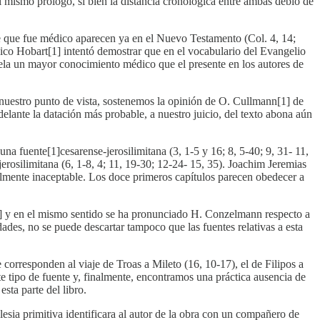
l mismo prólogo, si bien la distancia cronológica entre ambas debió de
je que fue médico aparecen ya en el Nuevo Testamento (Col. 4, 14;
ánico Hobart[1] intentó demostrar que en el vocabulario del Evangelio
revela un mayor conocimiento médico que el presente en los autores de
e nuestro punto de vista, sostenemos la opinión de O. Cullmann[1] de
ante la datación más probable, a nuestro juicio, del texto abona aún
una fuente[1]cesarense-jerosilimitana (3, 1-5 y 16; 8, 5-40; 9, 31- 11,
jerosilimitana (6, 1-8, 4; 11, 19-30; 12-24- 15, 35). Joachim Jeremias
ualmente inaceptable. Los doce primeros capítulos parecen obedecer a
a[1] y en el mismo sentido se ha pronunciado H. Conzelmann respecto a
lidades, no se puede descartar tampoco que las fuentes relativas a esta
corresponden al viaje de Troas a Mileto (16, 10-17), el de Filipos a
ste tipo de fuente y, finalmente, encontramos una práctica ausencia de
sta parte del libro.
lesia primitiva identificara al autor de la obra con un compañero de