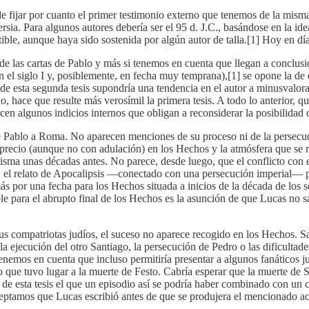
 de fijar por cuanto el primer testimonio externo que tenemos de la misma
sia. Para algunos autores debería ser el 95 d. J.C., basándose en la id
tible, aunque haya sido sostenida por algún autor de talla.[1] Hoy en 
de las cartas de Pablo y más si tenemos en cuenta que llegan a conclus
 en el siglo I y, posiblemente, en fecha muy temprana),[1] se opone la de
 de esta segunda tesis supondría una tendencia en el autor a minusvalorar
 hace que resulte más verosímil la primera tesis. A todo lo anterior, que
en algunos indicios internos que obligan a reconsiderar la posibilidad 
de Pablo a Roma. No aparecen menciones de su proceso ni de la persecu
recio (aunque no con adulación) en los Hechos y la atmósfera que se re
isma unas décadas antes. No parece, desde luego, que el conflicto con 
, el relato de Apocalipsis —conectado con una persecución imperial— p
más por una fecha para los Hechos situada a inicios de la década de los 
e para el abrupto final de los Hechos es la asunción de que Lucas no sa
 compatriotas judíos, el suceso no aparece recogido en los Hechos. Sabi
a ejecución del otro Santiago, la persecución de Pedro o las dificultad
i tenemos en cuenta que incluso permitiría presentar a algunos fanático
no que tuvo lugar a la muerte de Festo. Cabría esperar que la muerte de
 de esta tesis el que un episodio así se podría haber combinado con un c
eptamos que Lucas escribió antes de que se produjera el mencionado acon