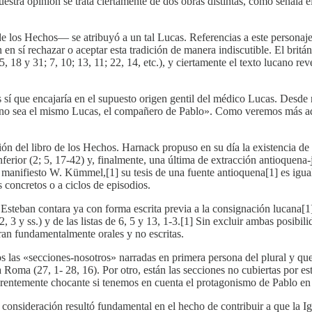
stra opinión se trata ciertamente de dos obras distintas, como señala e
de los Hechos— se atribuyó a un tal Lucas. Referencias a este persona
n en sí rechazar o aceptar esta tradición de manera indiscutible. El brit
5, 18 y 31; 7, 10; 13, 11; 22, 14, etc.), y ciertamente el texto lucano 
nos sí que encajaría en el supuesto origen gentil del médico Lucas. Desd
ano sea el mismo Lucas, el compañero de Pablo». Como veremos más adel
ión del libro de los Hechos. Harnack propuso en su día la existencia de 
ferior (2; 5, 17-42) y, finalmente, una última de extracción antioquena-
de manifiesto W. Kümmel,[1] su tesis de una fuente antioquena[1] es ig
 concretos o a ciclos de episodios.
 de Esteban contara ya con forma escrita previa a la consignación lucan
2, 3 y ss.) y de las listas de 6, 5 y 13, 1-3.[1] Sin excluir ambas posibi
eran fundamentalmente orales y no escritas.
 las «secciones-nosotros» narradas en primera persona del plural y que 
a Roma (27, 1- 28, 16). Por otro, están las secciones no cubiertas por e
arentemente chocante si tenemos en cuenta el protagonismo de Pablo en e
consideración resultó fundamental en el hecho de contribuir a que la Ig