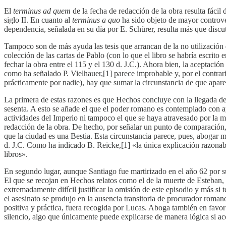
El
terminus ad quem
de la fecha de redacción de la obra resulta fácil
siglo II. En cuanto al
terminus a quo
ha sido objeto de mayor controver
dependencia, señalada en su día por E. Schürer, resulta más que discu
Tampoco son de más ayuda las tesis que arrancan de la no utilización 
colección de las cartas de Pablo (con lo que el libro se habría escrito
fechar la obra entre el 115 y el 130 d. J.C.). Ahora bien, la aceptación
como ha señalado P. Vielhauer,[1] parece improbable y, por el contrario,
prácticamente por nadie), hay que sumar la circunstancia de que aparec
La primera de estas razones es que Hechos concluye con la llegada 
sesenta. A esto se añade el que el poder romano es contemplado con ap
actividades del Imperio ni tampoco el que se haya atravesado por la m
redacción de la obra. De hecho, por señalar un punto de comparación
que la ciudad es una Bestia. Esta circunstancia parece, pues, abogar 
d. J.C. Como ha indicado B. Reicke,[1] «la única explicación razonabl
libros».
En segundo lugar, aunque Santiago fue martirizado en el año 62 por sus
El que se recojan en Hechos relatos como el de la muerte de Esteban, l
extremadamente difícil justificar la omisión de este episodio y más s
el asesinato se produjo en la ausencia transitoria de procurador roma
positiva y práctica, fuera recogida por Lucas. Aboga también en favor
silencio, algo que únicamente puede explicarse de manera lógica si ac