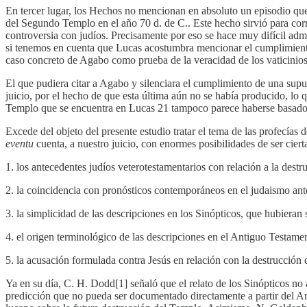
En tercer lugar, los Hechos no mencionan en absoluto un episodio que r
del Segundo Templo en el año 70 d. de C.. Este hecho sirvió para corrob
controversia con judíos. Precisamente por eso se hace muy difícil ad
si tenemos en cuenta que Lucas acostumbra mencionar el cumplimiento d
caso concreto de Agabo como prueba de la veracidad de los vaticinios 
El que pudiera citar a Agabo y silenciara el cumplimiento de una sup
juicio, por el hecho de que esta última aún no se había producido, lo 
Templo que se encuentra en Lucas 21 tampoco parece haberse basado e
Excede del objeto del presente estudio tratar el tema de las profecías
eventu
cuenta, a nuestro juicio, con enormes posibilidades de ser cier
1. los antecedentes judíos veterotestamentarios con relación a la destr
2. la coincidencia con pronósticos contemporáneos en el judaismo anter
3. la simplicidad de las descripciones en los Sinópticos, que hubieran 
4. el origen terminológico de las descripciones en el Antiguo Testame
5. la acusación formulada contra Jesús en relación con la destrucción 
Ya en su día, C. H. Dodd[1] señaló que el relato de los Sinópticos no
predicción que no pueda ser documentado directamente a partir del Ant