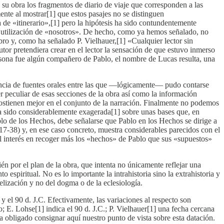
su obra los fragmentos de diario de viaje que corresponden a las
ente al mostrar[1] que estos pasajes no se distinguen
a de «itinerario»,[1] pero la hipótesis ha sido contundentemente
r la utilización de «nosotros». De hecho, como ya hemos señalado, no
libro y, como ha señalado P. Vielhauer,[1] «Cualquier lector sin
utor pretendiera crear en el lector la sensación de que estuvo inmerso
ersona fue algún compañero de Pablo, el nombre de Lucas resulta, una
stencia de fuentes orales entre las que —lógicamente— pudo contarse
r peculiar de esas secciones de la obra así como la información
 sostienen mejor en el conjunto de la narración. Finalmente no podemos
 ha sido considerablemente exagerada[1] sobre unas bases que, en
ablo de los Hechos, debe señalarse que Pablo en los Hechos se dirige a
 17-38) y, en ese caso concreto, muestra considerables parecidos con el
al interés en recoger más los «hechos» de Pablo que sus «supuestos»
ién por el plan de la obra, que intenta no únicamente reflejar una
espiritual. No es lo importante la intrahistoria sino la extrahistoria y
lización y no del dogma o de la eclesiología.
y el 90 d. J.C. Efectivamente, las variaciones al respecto son
 E. Lohse[1] indica el 90 d. J.C.; P. Vielhauer[1] una fecha cercana
a obligado consignar aquí nuestro punto de vista sobre esta datación.