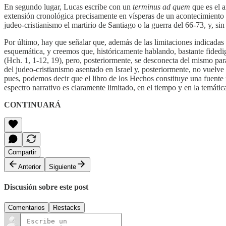
En segundo lugar, Lucas escribe con un
terminus ad quem
que es el a
extensión cronológica precisamente en vísperas de un acontecimiento t
judeo-cristianismo el martirio de Santiago o la guerra del 66-73, y, s
Por último, hay que señalar que, además de las limitaciones indicada
esquemática, y creemos que, históricamente hablando, bastante fidedi
(Hch. 1, 1-12, 19), pero, posteriormente, se desconecta del mismo para
del judeo-cristianismo asentado en Israel y, posteriormente, no vue
pues, podemos decir que el libro de los Hechos constituye una fuente
espectro narrativo es claramente limitado, en el tiempo y en la temática,
CONTINUARÁ
Compartir
Anterior
Siguiente
Discusión sobre este post
Comentarios
Restacks