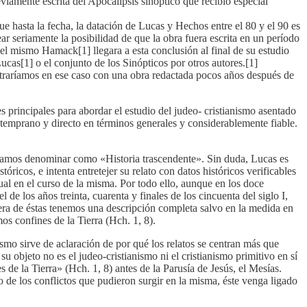
iamente escrita del Apocalipsis sinóptico que recibió especial
e hasta la fecha, la datación de Lucas y Hechos entre el 80 y el 90 es
ar seriamente la posibilidad de que la obra fuera escrita en un período
el mismo Hamack[1] llegara a esta conclusión al final de su estudio
ucas[1] o el conjunto de los Sinópticos por otros autores.[1]
ntraríamos en ese caso con una obra redactada pocos años después de
es principales para abordar el estudio del judeo- cristianismo asentado
 temprano y directo en términos generales y considerablemente fiable.
odríamos denominar como «Historia trascendente». Sin duda, Lucas es
ricos, e intenta entretejer su relato con datos históricos verificables
tual en el curso de la misma. Por todo ello, aunque en los doce
de los años treinta, cuarenta y finales de los cincuenta del siglo I,
iera de éstas tenemos una descripción completa salvo en la medida en
os confines de la Tierra (Hch. 1, 8).
ismo sirve de aclaración de por qué los relatos se centran más que
bjeto no es el judeo-cristianismo ni el cristianismo primitivo en sí
 de la Tierra» (Hch. 1, 8) antes de la Parusía de Jesús, el Mesías.
 de los conflictos que pudieron surgir en la misma, éste venga ligado