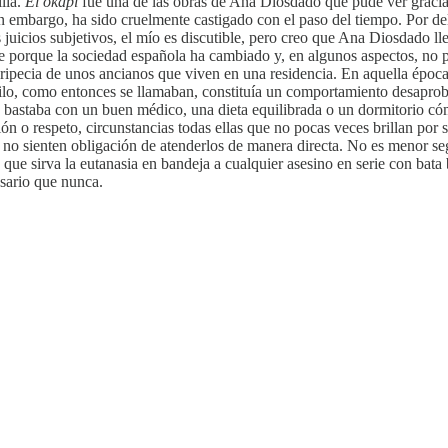
ilia.
El okapi
fue una de las obras de Ana Diosdado que pude ver gracias
in embargo, ha sido cruelmente castigado con el paso del tiempo. Por de
juicios subjetivos, el mío es discutible, pero creo que Ana Diosdado ll
te porque la sociedad española ha cambiado y, en algunos aspectos, no
eripecia de unos ancianos que viven en una residencia. En aquella época 
asilo, como entonces se llamaban, constituía un comportamiento desap
 bastaba con un buen médico, una dieta equilibrada o un dormitorio có
ión o respeto, circunstancias todas ellas que no pocas veces brillan por
e no sienten obligación de atenderlos de manera directa. No es menor se
y que sirva la eutanasia en bandeja a cualquier asesino en serie con bat
esario que nunca.