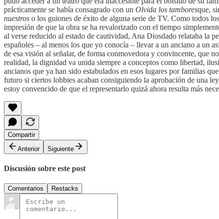
pudo acceder a un teatro que era inaccesible para el bolsillo de su fam
prácticamente se había consagrado con un
Olvida los tambores
que, s
nuestros
o los guiones de éxito de alguna serie de TV. Como todos los 
impresión de que la obra se ha revalorizado con el tiempo simplemen
al verse reducido al estado de cautividad, Ana Diosdado relataba la p
españoles – al menos los que yo conocía – llevar a un anciano a un 
de esa visión al señalar, de forma conmovedora y convincente, que no
realidad, la dignidad va unida siempre a conceptos como libertad, ilus
ancianos que ya han sido estabulados en esos lugares por familias qu
futuro si ciertos lobbies acaban consiguiendo la aprobación de una le
estoy convencido de que el representarlo quizá ahora resulta más nec
Compartir
Anterior
Siguiente
Discusión sobre este post
Comentarios
Restacks