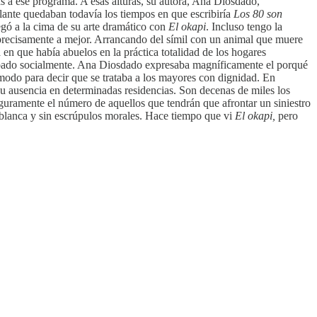
 a ese programa. A esas alturas, su autora, Ana Diosdado,
lante quedaban todavía los tiempos en que escribiría
Los 80 son
egó a la cima de su arte dramático con
El okapi
. Incluso tengo la
 precisamente a mejor. Arrancando del símil con un animal que muere
en que había abuelos en la práctica totalidad de los hogares
robado socialmente. Ana Diosdado expresaba magníficamente el porqué
modo para decir que se trataba a los mayores con dignidad. En
 su ausencia en determinadas residencias. Son decenas de miles los
guramente el número de aquellos que tendrán que afrontar un siniestro
a blanca y sin escrúpulos morales. Hace tiempo que vi
El okapi,
pero