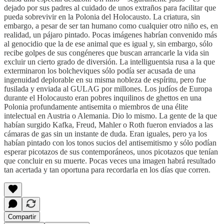
dejado por sus padres al cuidado de unos extraños para facilitar que
pueda sobrevivir en la Polonia del Holocausto. La criatura, sin
embargo, a pesar de ser tan humano como cualquier otro niño es, en
realidad, un pájaro pintado. Pocas imágenes habrían convenido más
al genocidio que la de ese animal que es igual y, sin embargo, sólo
recibe golpes de sus congéneres que buscan arrancarle la vida sin
excluir un cierto grado de diversión. La intelliguentsia rusa a la que
exterminaron los bolcheviques sólo podía ser acusada de una
ingenuidad deplorable en su misma nobleza de espíritu, pero fue
fusilada y enviada al GULAG por millones. Los judíos de Europa
durante el Holocausto eran pobres inquilinos de ghettos en una
Polonia profundamente antisemita o miembros de una élite
intelectual en Austria o Alemania. Dio lo mismo. La gente de la que
habían surgido Kafka, Freud, Mahler o Roth fueron enviados a las
cámaras de gas sin un instante de duda. Eran iguales, pero ya los
habían pintado con los tonos sucios del antisemitismo y sólo podían
esperar picotazos de sus contemporáneos, unos picotazos que tenían
que concluir en su muerte. Pocas veces una imagen habrá resultado
tan acertada y tan oportuna para recordarla en los días que corren.
Compartir