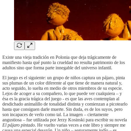
Existe una vieja tradición en Polonia que deja trágicamente de
manifiesto hasta qué punto la crueldad no resulta patrimonio de los
adultos sino que forma parte innegable del universo infantil.
El juego es el siguiente: un grupo de niños captura un pájaro, pinta
sus plumas de un color diferente al que tiene de manera natural y,
acto seguido, lo suelta en medio de otros miembros de su especie.
Lejos de acoger a su compañero, lo que puede ver cualquiera – y
ésa es la gracia trágica del juego - es que las aves contemplan al
desdichado animalillo de tonalidad distinta y comienzan a picotearlo
hasta que consiguen darle muerte. Sin duda, es de los suyos, pero
son incapaces de verlo como tal. La imagen – ciertamente
angustiosa – fue utilizada por Jerzy Kosinski para escribir su novela
El pájaro pintado
. He vuelto varias veces a este libro y siempre me
causa una especial desazón. Un niño – seguramente judío – es