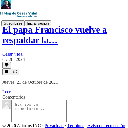
Suscribirse
Iniciar sesión
El papa Francisco vuelve a
respaldar la…
César Vidal
dic 28, 2024
Jueves, 21 de Octubre de 2021
Leer →
Comentarios
© 2026 Artorius INC
·
Privacidad
∙
Términos
∙
Aviso de recolección