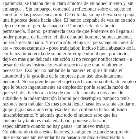
apariencia, se trataba de un claro síntoma de enloquecimiento y, sin
embargo… Sin embargo, comencé a reflexionar sobre el sujeto en
cuestión y las piezas encajaron. De entrada, su hijo llevaba sin pagar
una hipoteca desde hacía años. El banco aceptaba de vez en cuando
algo de dinero, pero la espada de Damocles del desahucio
permanecía. Bueno, permanecía caso de que Podemos no llegara al
poder porque, de hacerlo, el hijo de aquel hombre, supuestamente,
no sería desahuciado. Y no era sólo el hijo. El personaje en cuestión
era – reconozcámoslo - poco trabajador. Incluso había abusado de la
confianza inmerecida de su anterior empleador al que, por cierto,
dejó en más que delicada situación al no recoger notificaciones – a
pesar de claras instrucciones al respecto - que eran vitalmente
necesarias. Eso por no hablar de la manera en que utilizaba el
automóvil y la gasolina de la empresa para uso absolutamente
personal. No sorprende que el sujeto rechazara una oferta de empleo
que le buscó ingenuamente su empleador por la sencilla razón de
que se había hecho a la idea de que si le sumaban dos años de
subsidio y la indemnización laboral por desempleo tampoco tenía
razones para trabajar. Es más podía llegar hasta los sesenta sin dar ni
golpe y gracias a una empresa de cuya confianza había abusado
miserablemente. Y además que todo el mundo sabe que los
cincuenta y tanto es mala edad para ponerse a buscar –
especialmente cuando no hay ganas - un nuevo trabajo.
Considerando todos estos factores, ¿a alguien le puede sorprender
que personaje tan ejemplar haya pasado de
facha
desorejado a