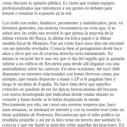
cómo discurre la opinión pública. Es cierto que existen equipos
profesionalizados que introducen a sus gentes en debates para
triturar o ensalzar lo expuesto en la red.
Los trolls son reales, fanáticos, persistentes y maleducados, pero, en
términos generales, esa molesta circunstancia no evita que, si se
saben leer, las redes nos revelen lo que piensa la mayoría de la
última victoria del Barça, la última encíclica papal o la última
medida fiscal de Montoro. Fue así como hace unos días me encontré
con un episodio revelador. Conocía bien al protagonista desde hace
años y decir que era de extrema derecha sería minimizarlo. Yo
mismo le escuché decir una vez que el día del orgullo gay le gustaría
subirse a un edificio de Recoletos para desde allí disparar con una
ametralladora sobre las carrozas. En otras ocasiones, me tocó oírle
disparates no menores relacionados con temas diversos como, por
ejemplo, que estaría dispuesto a matar a ZP si le pagaban bien y
luego le sacaban de España. No hace falta decir que aquellos
extravíos no pasaban de ser las típicas bravuconadas del bocazas
con sesera desarreglada que indicaban donde estaba situado su
corazón y hasta donde se le había desplazado la mente.
Precisamente por ello, me causó una enorme sorpresa que, hace
unas semanas, se mostrará en internet y con su nombre real como un
firme partidario de Podemos. Reconózcase que el salto político no
resultaba pequeño y así me lo hizo notar un tercero que también lo
conocía y que me llamó la atención sobre aquellas declaraciones. En