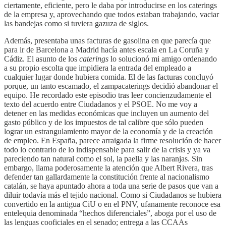
ciertamente, eficiente, pero le daba por introducirse en los caterings
de la empresa y, aprovechando que todos estaban trabajando, vaciar
las bandejas como si tuviera gazuza de siglos.
Además, presentaba unas facturas de gasolina en que parecía que
para ir de Barcelona a Madrid hacía antes escala en La Coruña y
Cádiz. El asunto de los
caterings
lo solucionó mi amigo ordenando
a su propio escolta que impidiera la entrada del empleado a
cualquier lugar donde hubiera comida. El de las facturas concluyó
porque, un tanto escamado, el zampacaterings decidió abandonar el
equipo. He recordado este episodio tras leer concienzudamente el
texto del acuerdo entre Ciudadanos y el PSOE. No me voy a
detener en las medidas económicas que incluyen un aumento del
gasto público y de los impuestos de tal calibre que sólo pueden
lograr un estrangulamiento mayor de la economía y de la creación
de empleo. En España, parece arraigada la firme resolución de hacer
todo lo contrario de lo indispensable para salir de la crisis y ya va
pareciendo tan natural como el sol, la paella y las naranjas. Sin
embargo, llama poderosamente la atención que Albert Rivera, tras
defender tan gallardamente la constitución frente al nacionalismo
catalán, se haya apuntado ahora a toda una serie de pasos que van a
diluir todavía más el tejido nacional. Como si Ciudadanos se hubiera
convertido en la antigua CiU o en el PNV, ufanamente reconoce esa
entelequia denominada “hechos diferenciales”, aboga por el uso de
las lenguas cooficiales en el senado; entrega a las CCAAs