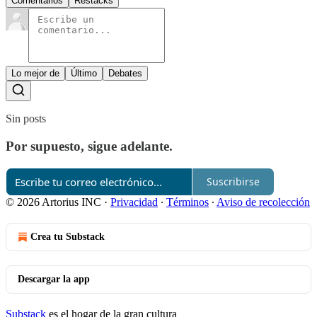
Comentarios
Restacks
Lo mejor de
Último
Debates
Sin posts
Por supuesto, sigue adelante.
Suscribirse
© 2026 Artorius INC
·
Privacidad
∙
Términos
∙
Aviso de recolección
Crea tu Substack
Descargar la app
Substack
es el hogar de la gran cultura