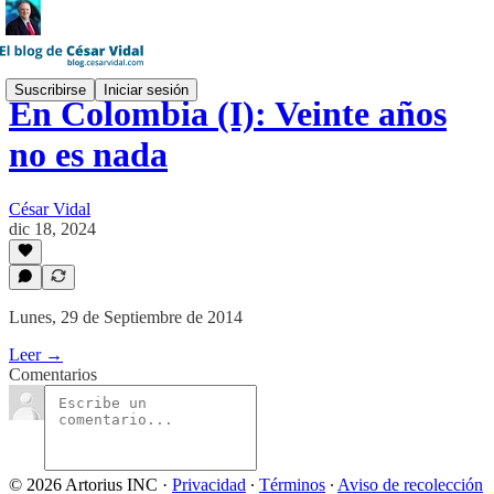
Suscribirse
Iniciar sesión
En Colombia (I): Veinte años
no es nada
César Vidal
dic 18, 2024
Lunes, 29 de Septiembre de 2014
Leer →
Comentarios
© 2026 Artorius INC
·
Privacidad
∙
Términos
∙
Aviso de recolección