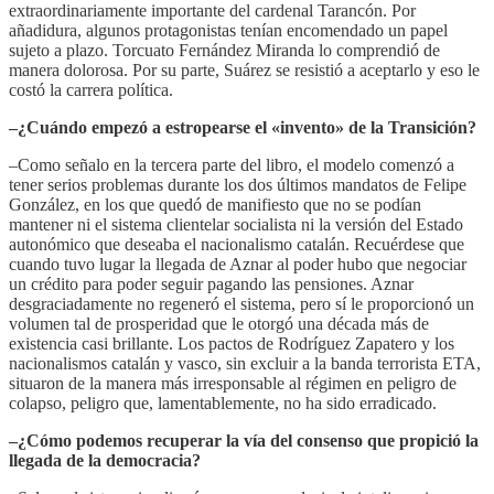
extraordinariamente importante del cardenal Tarancón. Por
añadidura, algunos protagonistas tenían encomendado un papel
sujeto a plazo. Torcuato Fernández Miranda lo comprendió de
manera dolorosa. Por su parte, Suárez se resistió a aceptarlo y eso le
costó la carrera política.
–¿Cuándo empezó a estropearse el «invento» de la Transición?
–Como señalo en la tercera parte del libro, el modelo comenzó a
tener serios problemas durante los dos últimos mandatos de Felipe
González, en los que quedó de manifiesto que no se podían
mantener ni el sistema clientelar socialista ni la versión del Estado
autonómico que deseaba el nacionalismo catalán. Recuérdese que
cuando tuvo lugar la llegada de Aznar al poder hubo que negociar
un crédito para poder seguir pagando las pensiones. Aznar
desgraciadamente no regeneró el sistema, pero sí le proporcionó un
volumen tal de prosperidad que le otorgó una década más de
existencia casi brillante. Los pactos de Rodríguez Zapatero y los
nacionalismos catalán y vasco, sin excluir a la banda terrorista ETA,
situaron de la manera más irresponsable al régimen en peligro de
colapso, peligro que, lamentablemente, no ha sido erradicado.
–¿Cómo podemos recuperar la vía del consenso que propició la
llegada de la democracia?