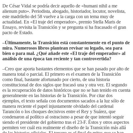
De César Vidal se podría decir aquello de «humani nihil a me
alienum puto». Periodista, abogado, historiador, locutor, novelista,
este madrileño del 58 vuelve a la carga con un tema muy de
actualidad. En «El traje del emperador», premio Stella Maris de
Ensayo, revisita la Transición y se pregunta si ha fracasado el gran
pacto de Estado.
–Últimamente, la Transición está constantemente en el punto de
mira. Numerosos libros plantean revisar su legado, sea para
bien o para mal. ¿Qué añade este «El traje del emperador» al
análisis de una época tan reciente y tan controvertida?
–Creo que aporta bastantes elementos que se han pasado por alto de
manera total o parcial. El primero es el examen de la Transición
como final, bastante afortunado por cierto, de una historia
constitucional de dos siglos que fracasó una y otra vez. El segundo
es la recuperación de datos históricos que no se han tenido en cuenta
generalmente en las historias de la Transición. Por citar dos
ejemplos, el texto señala con documentos sacados a la luz sólo de
manera reciente el papel injustamente olvidado del cardenal
Tarancón o los choques decisivos entre el Rey y Suárez, que
condenaron al político al ostracismo a pesar de que intentó seguir
siendo el presidente del gobierno tras el 23-F. Éstos y otros aspectos
permiten ver cuál era realmente el diseño de la Transición más allá
de las historias oficiales. El tercero es el final de mitos que se han