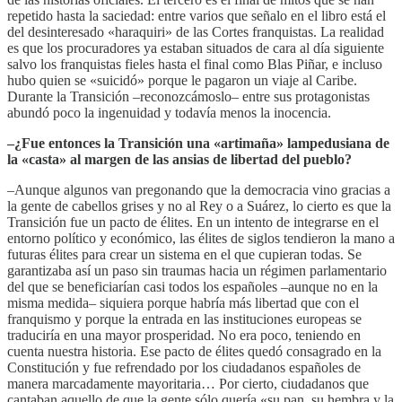
repetido hasta la saciedad: entre varios que señalo en el libro está el
del desinteresado «haraquiri» de las Cortes franquistas. La realidad
es que los procuradores ya estaban situados de cara al día siguiente
salvo los franquistas fieles hasta el final como Blas Piñar, e incluso
hubo quien se «suicidó» porque le pagaron un viaje al Caribe.
Durante la Transición –reconozcámoslo– entre sus protagonistas
abundó poco la ingenuidad y todavía menos la inocencia.
–¿Fue entonces la Transición una «artimaña» lampedusiana de
la «casta» al margen de las ansias de libertad del pueblo?
–Aunque algunos van pregonando que la democracia vino gracias a
la gente de cabellos grises y no al Rey o a Suárez, lo cierto es que la
Transición fue un pacto de élites. En un intento de integrarse en el
entorno político y económico, las élites de siglos tendieron la mano a
futuras élites para crear un sistema en el que cupieran todas. Se
garantizaba así un paso sin traumas hacia un régimen parlamentario
del que se beneficiarían casi todos los españoles –aunque no en la
misma medida– siquiera porque habría más libertad que con el
franquismo y porque la entrada en las instituciones europeas se
traduciría en una mayor prosperidad. No era poco, teniendo en
cuenta nuestra historia. Ese pacto de élites quedó consagrado en la
Constitución y fue refrendado por los ciudadanos españoles de
manera marcadamente mayoritaria… Por cierto, ciudadanos que
cantaban aquello de que la gente sólo quería «su pan, su hembra y la