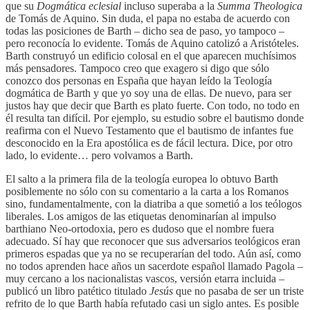
que su
Dogmática eclesial
incluso superaba a la
Summa Theologica
de Tomás de Aquino. Sin duda, el papa no estaba de acuerdo con
todas las posiciones de Barth – dicho sea de paso, yo tampoco –
pero reconocía lo evidente. Tomás de Aquino catolizó a Aristóteles.
Barth construyó un edificio colosal en el que aparecen muchísimos
más pensadores. Tampoco creo que exagero si digo que sólo
conozco dos personas en España que hayan leído la Teología
dogmática de Barth y que yo soy una de ellas. De nuevo, para ser
justos hay que decir que Barth es plato fuerte. Con todo, no todo en
él resulta tan difícil. Por ejemplo, su estudio sobre el bautismo donde
reafirma con el Nuevo Testamento que el bautismo de infantes fue
desconocido en la Era apostólica es de fácil lectura. Dice, por otro
lado, lo evidente… pero volvamos a Barth.
El salto a la primera fila de la teología europea lo obtuvo Barth
posiblemente no sólo con su comentario a la carta a los Romanos
sino, fundamentalmente, con la diatriba a que sometió a los teólogos
liberales. Los amigos de las etiquetas denominarían al impulso
barthiano Neo-ortodoxia, pero es dudoso que el nombre fuera
adecuado. Sí hay que reconocer que sus adversarios teológicos eran
primeros espadas que ya no se recuperarían del todo. Aún así, como
no todos aprenden hace años un sacerdote español llamado Pagola –
muy cercano a los nacionalistas vascos, versión etarra incluida –
publicó un libro patético titulado
Jesús
que no pasaba de ser un triste
refrito de lo que Barth había refutado casi un siglo antes. Es posible