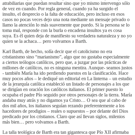
atrabiliarias que puedan resultar sino que yo mismo intervengo sólo
de vez en cuando. Por regla general, cuando ya ha surgido el
insulto, el desprecio o la falta de educación, pero incluso en esos
casos no pocas veces dejo una nota mediante un mensaje privado o
llamo la atención lo más suavemente que puedo. Si la persona se lo
toma mal, responde con la burla o encadena insultos ya es cosa
suya. Es él quien deja de manifiesto su verdadera naturaleza y no yo
quien se la achaca… pero volvamos a Barth.
Karl Barth, de hecho, solía decir que el catolicismo no era
cristianismo sino “marianismo”, algo que no gustaba especialmente
a ciertos teólogos católicos, pero que, a juzgar por las prácticas de
millones de católicos, no es ninguna mentira. Aunque- seamos justos
- también María ha ido perdiendo puestos en la clasificación. Hace
muy pocos años – le dediqué un editorial en La linterna – un estudio
de la jerarquía católica estableció un listado de personajes a los que
se dirigían en oración los católicos italianos. El primer puesto lo
ocupaba el padre Pío seguido por otros personajes de la tierra. María
andaba muy atrás y no digamos ya Cristo… O sea que al cabo de
dos mil años, los italianos seguían rezando preferentemente a los
hacedores de prodigios – reales o supuestos – por delante del Dios
predicado por los cristianos. Claro que así llevan siglos, milenios
más bien… pero volvamos a Barth.
La talla teológica de Barth era tan gigantesca que Pío XII afirmaba