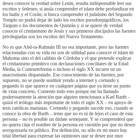
desea conocer la verdad sobre Lenin, resulta indispensable leer sus
escritos y órdenes; si ansía comprender el islam debe profundizar en
los hadiz y el Corán; si busca comprender el judaísmo del Segundo
Templo no podrá dejar de lado los escritos pseudoepigráficos, los
Targum o los documentos de Qumrán y si se quiere de verdad
conocer el cristianismo de Jesús y sus primeros discípulos las fuentes
privilegiadas son los escritos del Nuevo Testamento.
​No es que Abd-ra-Rahmán III no sea importante, pero las fuentes
relacionadas con su vida no son de utilidad para conocer el islam de
Mahoma sino el del califato de Córdoba y el que pretende explicar
el cristianismo primitivo con declaraciones conciliares de la Edad
Media, la Contrarreforma o incluso el siglo XX incurre en un
anacronismo disparatado. Ese conocimiento de las fuentes, por
supuesto, no se puede sustituir yendo a internet y cortando y
pegando lo que aparece en cualquier página que ya tiene un punto
de vista concreto. Comento todo esto porque me ha llamado
poderosamente la atención que alguien mencionara a Karl Barth –
quizá el teólogo más importante de todo el siglo XX – en apoyo de
tesis católicas marianas. Cortando y pegando sucede eso, cuando se
conoce la obra de Barth – temo que no es ni de lejos el caso de esta
persona – no es posible un dislate semejante. Y se comprenderá que
no quiera citar el nombre de la persona en cuestión por que no deseo
avergonzarla en público. Por definición, no sólo en mi muro hay
total libertad para expresar las opiniones que se desee por muy