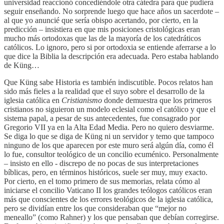
universidad reaccionó concediéndole otra cátedra para que pudiera
seguir enseñando. No sorprende luego que hace años un sacerdote –
al que yo anuncié que sería obispo acertando, por cierto, en la
predicción – insistiera en que mis posiciones cristológicas eran
mucho más ortodoxas que las de la mayoría de los catedráticos
católicos. Lo ignoro, pero si por ortodoxia se entiende aferrarse a lo
que dice la Biblia la descripción era adecuada. Pero estaba hablando
de Küng…
Que Küng sabe Historia es también indiscutible. Pocos relatos han
sido más fieles a la realidad que el suyo sobre el desarrollo de la
iglesia católica en
Cristianismo
donde demuestra que los primeros
cristianos no siguieron un modelo eclesial como el católico y que el
sistema papal, a pesar de sus antecedentes, fue consagrado por
Gregorio VII ya en la Alta Edad Media. Pero no quiero desviarme.
Se diga lo que se diga de Küng ni un servidor y temo que tampoco
ninguno de los que aparecen por este muro será algún día, como él
lo fue, consultor teológico de un concilio ecuménico. Personalmente
– insisto en ello - discrepo de no pocas de sus interpretaciones
bíblicas, pero, en términos históricos, suele ser muy, muy exacto.
Por cierto, en el tomo primero de sus memorias, relata cómo al
iniciarse el concilio Vaticano II los grandes teólogos católicos eran
más que conscientes de los errores teológicos de la iglesia católica,
pero se dividían entre los que consideraban que “mejor no
meneallo” (como Rahner) y los que pensaban que debían corregirse.