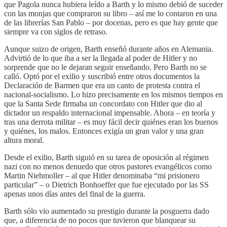
que Pagola nunca hubiera leído a Barth y lo mismo debió de suceder
con las monjas que compraron su libro – así me lo contaron en una
de las librerías San Pablo – por docenas, pero es que hay gente que
siempre va con siglos de retraso.
Aunque suizo de origen, Barth enseñó durante años en Alemania.
Advirtió de lo que iba a ser la llegada al poder de Hitler y no
sorprende que no le dejaran seguir enseñando. Pero Barth no se
calló. Optó por el exilio y suscribió entre otros documentos la
Declaración de Barmen que era un canto de protesta contra el
nacional-socialismo. Lo hizo precisamente en los mismos tiempos en
que la Santa Sede firmaba un concordato con Hitler que dio al
dictador un respaldo internacional impensable. Ahora – en teoría y
tras una derrota militar – es muy fácil decir quiénes eran los buenos
y quiénes, los malos. Entonces exigía un gran valor y una gran
altura moral.
Desde el exilio, Barth siguió en su tarea de oposición al régimen
nazi con no menos denuedo que otros pastores evangélicos como
Martin Niehmoller – al que Hitler denominaba “mi prisionero
particular” – o Dietrich Bonhoeffer que fue ejecutado por las SS
apenas unos días antes del final de la guerra.
Barth sólo vio aumentado su prestigio durante la posguerra dado
que, a diferencia de no pocos que tuvieron que blanquear su