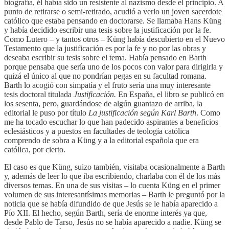
biografía, él había sido un resistente al nazismo desde el principio. A
punto de retirarse o semi-retirado, acudió a verlo un joven sacerdote
católico que estaba pensando en doctorarse. Se llamaba Hans Küng
y había decidido escribir una tesis sobre la justificación por la fe.
Como Lutero – y tantos otros – Küng había descubierto en el Nuevo
Testamento que la justificación es por la fe y no por las obras y
deseaba escribir su tesis sobre el tema. Había pensado en Barth
porque pensaba que sería uno de los pocos con valor para dirigirla y
quizá el único al que no pondrían pegas en su facultad romana.
Barth lo acogió con simpatía y el fruto sería una muy interesante
tesis doctoral titulada
Justificación.
En España, el libro se publicó en
los sesenta, pero, guardándose de algún guantazo de arriba, la
editorial le puso por título
La justificación según Karl Barth
. Como
me ha tocado escuchar lo que han padecido aspirantes a beneficios
eclesiásticos y a puestos en facultades de teología católica
comprendo de sobra a Küng y a la editorial española que era
católica, por cierto.
El caso es que Küng, suizo también, visitaba ocasionalmente a Barth
y, además de leer lo que iba escribiendo, charlaba con él de los más
diversos temas. En una de sus visitas – lo cuenta Küng en el primer
volumen de sus interesantísimas memorias – Barth le preguntó por la
noticia que se había difundido de que Jesús se le había aparecido a
Pío XII. El hecho, según Barth, sería de enorme interés ya que,
desde Pablo de Tarso, Jesús no se había aparecido a nadie. Küng se