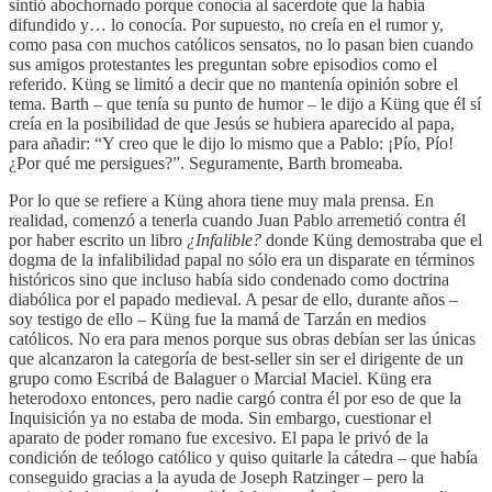
sintió abochornado porque conocía al sacerdote que la había
difundido y… lo conocía. Por supuesto, no creía en el rumor y,
como pasa con muchos católicos sensatos, no lo pasan bien cuando
sus amigos protestantes les preguntan sobre episodios como el
referido. Küng se limitó a decir que no mantenía opinión sobre el
tema. Barth – que tenía su punto de humor – le dijo a Küng que él sí
creía en la posibilidad de que Jesús se hubiera aparecido al papa,
para añadir: “Y creo que le dijo lo mismo que a Pablo: ¡Pío, Pío!
¿Por qué me persigues?”. Seguramente, Barth bromeaba.
Por lo que se refiere a Küng ahora tiene muy mala prensa. En
realidad, comenzó a tenerla cuando Juan Pablo arremetió contra él
por haber escrito un libro
¿Infalible?
donde Küng demostraba que el
dogma de la infalibilidad papal no sólo era un disparate en términos
históricos sino que incluso había sido condenado como doctrina
diabólica por el papado medieval. A pesar de ello, durante años –
soy testigo de ello – Küng fue la mamá de Tarzán en medios
católicos. No era para menos porque sus obras debían ser las únicas
que alcanzaron la categoría de best-seller sin ser el dirigente de un
grupo como Escribá de Balaguer o Marcial Maciel. Küng era
heterodoxo entonces, pero nadie cargó contra él por eso de que la
Inquisición ya no estaba de moda. Sin embargo, cuestionar el
aparato de poder romano fue excesivo. El papa le privó de la
condición de teólogo católico y quiso quitarle la cátedra – que había
conseguido gracias a la ayuda de Joseph Ratzinger – pero la