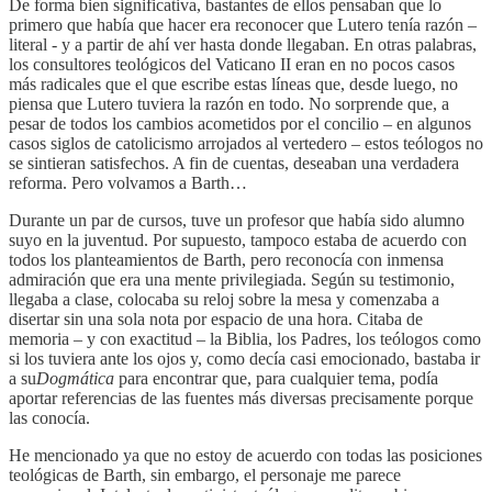
De forma bien significativa, bastantes de ellos pensaban que lo
primero que había que hacer era reconocer que Lutero tenía razón –
literal - y a partir de ahí ver hasta donde llegaban. En otras palabras,
los consultores teológicos del Vaticano II eran en no pocos casos
más radicales que el que escribe estas líneas que, desde luego, no
piensa que Lutero tuviera la razón en todo. No sorprende que, a
pesar de todos los cambios acometidos por el concilio – en algunos
casos siglos de catolicismo arrojados al vertedero – estos teólogos no
se sintieran satisfechos. A fin de cuentas, deseaban una verdadera
reforma. Pero volvamos a Barth…
Durante un par de cursos, tuve un profesor que había sido alumno
suyo en la juventud. Por supuesto, tampoco estaba de acuerdo con
todos los planteamientos de Barth, pero reconocía con inmensa
admiración que era una mente privilegiada. Según su testimonio,
llegaba a clase, colocaba su reloj sobre la mesa y comenzaba a
disertar sin una sola nota por espacio de una hora. Citaba de
memoria – y con exactitud – la Biblia, los Padres, los teólogos como
si los tuviera ante los ojos y, como decía casi emocionado, bastaba ir
a su
Dogmática
para encontrar que, para cualquier tema, podía
aportar referencias de las fuentes más diversas precisamente porque
las conocía.
He mencionado ya que no estoy de acuerdo con todas las posiciones
teológicas de Barth, sin embargo, el personaje me parece