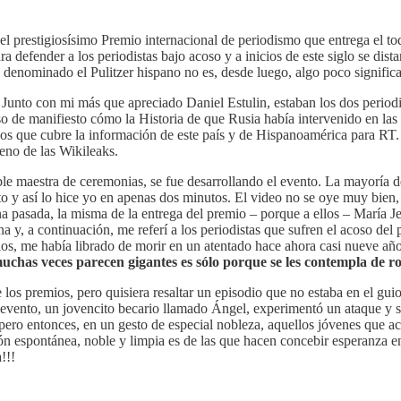
prestigiosísimo Premio internacional de periodismo que entrega el todav
ra defender a los periodistas bajo acoso y a inicios de este siglo se dis
o denominado el Pulitzer hispano no es, desde luego, algo poco significa
. Junto con mi más que apreciado Daniel Estulin, estaban los dos perio
o de manifiesto cómo la Historia de que Rusia había intervenido en las
 que cubre la información de este país y de Hispanoamérica para RT. 
eno de las Wikileaks.
e maestra de ceremonias, se fue desarrollando el evento. La mayoría de 
 y así lo hice yo en apenas dos minutos. El video no se oye muy bien,
 pasada, la misma de la entrega del premio – porque a ellos – María J
y, a continuación, me referí a los periodistas que sufren el acoso del
Dios, me había librado de morir en un atentado hace ahora casi nueve añ
uchas veces parecen gigantes es sólo porque se les contempla de ro
de los premios, pero quisiera resaltar un episodio que no estaba en el 
el evento, un jovencito becario llamado Ángel, experimentó un ataque y
, pero entonces, en un gesto de especial nobleza, aquellos jóvenes que 
n espontánea, noble y limpia es de las que hacen concebir esperanza en 
!!!