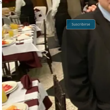
Sin posts
Por supuesto, sigue adelante.
Suscribirse
© 2026 Artorius INC
·
Privacidad
∙
Términos
∙
Aviso de recolección
Crea tu Substack
Descargar la app
Substack
es el hogar de la gran cultura