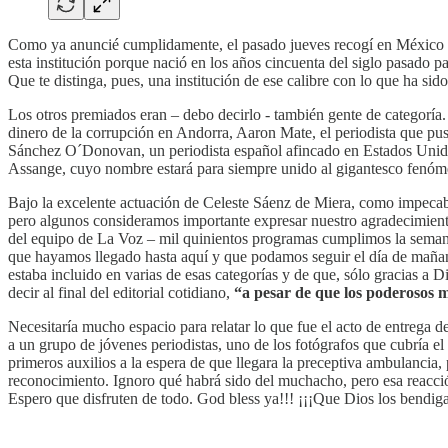
Como ya anuncié cumplidamente, el pasado jueves recogí en México el 
esta institución porque nació en los años cincuenta del siglo pasado pa
Que te distinga, pues, una institución de ese calibre con lo que ha sid
Los otros premiados eran – debo decirlo - también gente de categoría
dinero de la corrupción en Andorra, Aaron Mate, el periodista que pus
Sánchez O´Donovan, un periodista español afincado en Estados Unidos
Assange, cuyo nombre estará para siempre unido al gigantesco fenóm
Bajo la excelente actuación de Celeste Sáenz de Miera, como impecabl
pero algunos consideramos importante expresar nuestro agradecimiento
del equipo de La Voz – mil quinientos programas cumplimos la semana
que hayamos llegado hasta aquí y que podamos seguir el día de mañana 
estaba incluido en varias de esas categorías y de que, sólo gracias a 
decir al final del editorial cotidiano,
“a pesar de que los poderosos m
Necesitaría mucho espacio para relatar lo que fue el acto de entrega 
a un grupo de jóvenes periodistas, uno de los fotógrafos que cubría 
primeros auxilios a la espera de que llegara la preceptiva ambulancia
reconocimiento. Ignoro qué habrá sido del muchacho, pero esa reacció
Espero que disfruten de todo. God bless ya!!! ¡¡¡Que Dios los bendiga