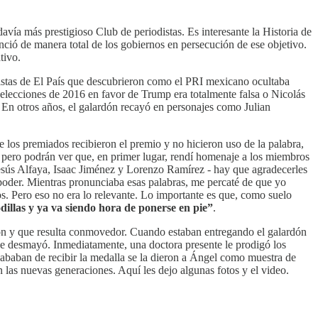
ía más prestigioso Club de periodistas. Es interesante la Historia de
tanció de manera total de los gobiernos en persecución de ese objetivo.
tivo.
distas de El País que descubrieron como el PRI mexicano ocultaba
 elecciones de 2016 en favor de Trump era totalmente falsa o Nicolás
En otros años, el galardón recayó en personajes como Julian
los premiados recibieron el premio y no hicieron uso de la palabra,
 pero podrán ver que, en primer lugar, rendí homenaje a los miembros
esús Alfaya, Isaac Jiménez y Lorenzo Ramírez - hay que agradecerles
 poder. Mientras pronunciaba esas palabras, me percaté de que yo
os. Pero eso no era lo relevante. Lo importante es que, como suelo
dillas y ya va siendo hora de ponerse en pie”
.
guion y que resulta conmovedor. Cuando estaban entregando el galardón
 se desmayó. Inmediatamente, una doctora presente le prodigó los
acababan de recibir la medalla se la dieron a Ángel como muestra de
las nuevas generaciones. Aquí les dejo algunas fotos y el video.