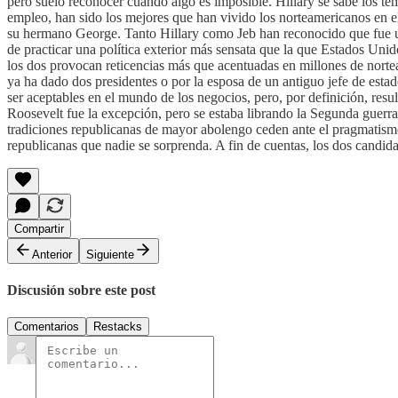
pero suelo reconocer cuando algo es imposible. Hillary se sabe los t
empleo, han sido los mejores que han vivido los norteamericanos en el 
su hermano George. Tanto Hillary como Jeb han reconocido que fue un er
de practicar una política exterior más sensata que la que Estados Un
los dos provocan reticencias más que acentuadas en millones de norte
ya ha dado dos presidentes o por la esposa de un antiguo jefe de estado
ser aceptables en el mundo de los negocios, pero, por definición, resu
Roosevelt fue la excepción, pero se estaba librando la Segunda guerra
tradiciones republicanas de mayor abolengo ceden ante el pragmatismo 
republicanas que nadie se sorprenda. A fin de cuentas, los dos candida
Compartir
Anterior
Siguiente
Discusión sobre este post
Comentarios
Restacks