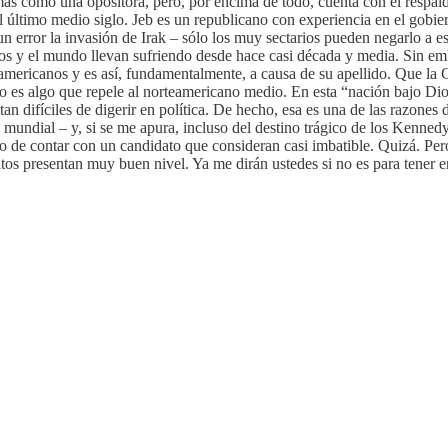
emas como una opositora, pero, por encima de todo, cuenta con el respa
último medio siglo. Jeb es un republicano con experiencia en el gobiern
ror la invasión de Irak – sólo los muy sectarios pueden negarlo a estas
idos y el mundo llevan sufriendo desde hace casi década y media. Sin em
americanos y es así, fundamentalmente, a causa de su apellido. Que la
 es algo que repele al norteamericano medio. En esta “nación bajo Dios, 
ltan difíciles de digerir en política. De hecho, esa es una de las razone
 mundial – y, si se me apura, incluso del destino trágico de los Kenne
de contar con un candidato que consideran casi imbatible. Quizá. Pero 
tos presentan muy buen nivel. Ya me dirán ustedes si no es para tener e