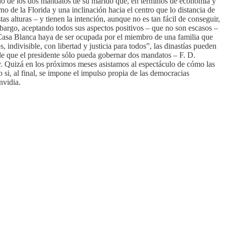
ldo de los dos mandatos de su marido que, en términos de economía y
o de la Florida y una inclinación hacia el centro que lo distancia de
 alturas – y tienen la intención, aunque no es tan fácil de conseguir,
bargo, aceptando todos sus aspectos positivos – que no son escasos –
 Casa Blanca haya de ser ocupada por el miembro de una familia que
indivisible, con libertad y justicia para todos”, las dinastías pueden
s de que el presidente sólo pueda gobernar dos mandatos – F. D.
dy. Quizá en los próximos meses asistamos al espectáculo de cómo las
si, al final, se impone el impulso propia de las democracias
nvidia.