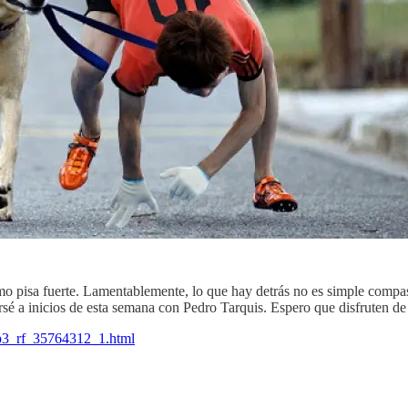
isa fuerte. Lamentablemente, lo que hay detrás no es simple compasió
é a inicios de esta semana con Pedro Tarquis. Espero que disfruten de l
mp3_rf_35764312_1.html