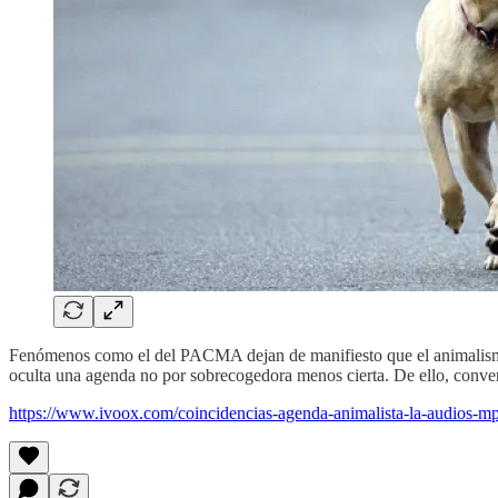
Fenómenos como el del PACMA dejan de manifiesto que el animalismo p
oculta una agenda no por sobrecogedora menos cierta. De ello, convers
https://www.ivoox.com/coincidencias-agenda-animalista-la-audios-