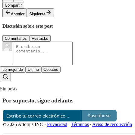
Compartir
Anterior
Siguiente
Discusión sobre este post
Comentarios
Restacks
Lo mejor de
Último
Debates
Sin posts
Por supuesto, sigue adelante.
Suscribirse
© 2026 Artorius INC
·
Privacidad
∙
Términos
∙
Aviso de recolección