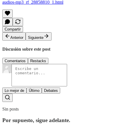
audios-mp3_rf_28858810_1.html
Compartir
Anterior
Siguiente
Discusión sobre este post
Comentarios
Restacks
Lo mejor de
Último
Debates
Sin posts
Por supuesto, sigue adelante.