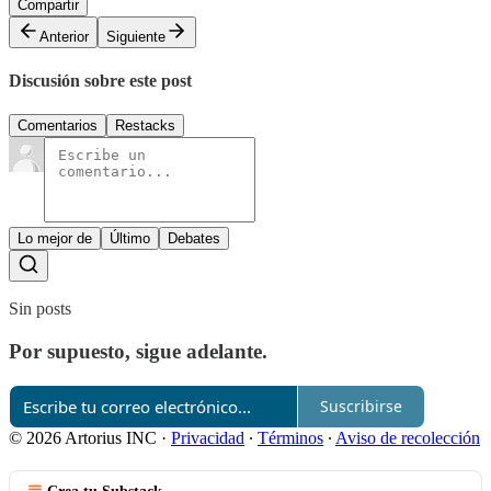
Compartir
Anterior
Siguiente
Discusión sobre este post
Comentarios
Restacks
Lo mejor de
Último
Debates
Sin posts
Por supuesto, sigue adelante.
Suscribirse
© 2026 Artorius INC
·
Privacidad
∙
Términos
∙
Aviso de recolección