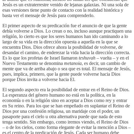
Jesús es un extraterrestre venido de lejanas galaxias. Ni una sola de
esas versiones tiene punto de contacto con la realidad histórica y
basta ver el mensaje de Jesús para comprenderlo.
El primer aspecto de su predicación fue el anuncio de que la gente
debía volverse a Dios. Lo crean o no, incluso aunque practiquen una
religión, lo cierto es que los seres humanos han ido caminando a lo
largo de su vida en la dirección opuesta a aquella en la que se
encuentra Dios. Dios ofrece ahora la posibilidad de volverse, de
desandar el camino, de enderezar la vida hacia la dirección correcta.
Es lo que los profetas de Israel llamaron
teshuvah
– vuelta – y en el
Nuevo Testamento se denomina
metanoia
, es decir, un cambio de
mente que va de arriba abajo o sea que es total. El mensaje de Jesús,
pues, implica, primero, que la gente puede volverse hacia Dios
porque Dios invita a volverse hacia El.
El segundo aspecto era la posibilidad de entrar en el Reino de Dios.
La esperanza del género humano no está en la política, en la
economía o en la religión sino en aceptar a Dios como rey y entrar
en Su reino. Para los que se han empeñado en suplantar el Reino de
Dios por una confesión religiosa, un maridaje con el poder, un
pasaporte para el cielo u otra alternativa puede que nada de esto
tenga sentido. Sin embargo, como iremos viendo, el Reino de Dios
– o de los cielos, como forma elegante de evitar la mención a Dios –
es el centro de la predicación de Jesús. Cada ser humano debe