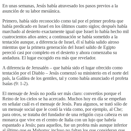
En unas semanas, Jesús había atravesado los pasos previos a la
asunción de su labor mesiánica.
Primero, había sido reconocido como tal por el primer profeta que
había predicado en Israel en los últimos cuatro siglos; después había
marchado al desierto exactamente igual que Israel lo había hecho mil
cuatrocientos años antes; a continuación se había sometido a la
tentación aunque, a diferencia de Israel, él sí había salido airoso
mientras que la primera generación del Israel salido de Egipto
pereció casi por completo en el desierto y ahora comenzaba su
andadura. El lugar escogido era más que revelador.
A diferencia de Jerusalén – que había sido el lugar ofrecido como
tentación por el Diablo – Jesús comenzó su ministerio en el norte del
país, la Galilea de los gentiles, tal y como había anunciado el profeta
Isaías (9: 1-2).
El mensaje de Jesús no podía ser más claro: convertíos porque el
Reino de los cielos se ha acercado. Muchos hoy en día se empeñan
en señalar cuál es el mensaje de Jesús. Para algunos, se trató sólo de
un mensaje social que le costó la vida como, por ejemplo, al Che;
para otros, se trataba del fundador de una religión cuya cabeza es un
monarca que vive en el centro de Italia con un lujo que habría
espantado a Jesús; para aquellos, fue un profeta más aunque inferior
al último que es Mahoma; incluso no faltan los que consideran que