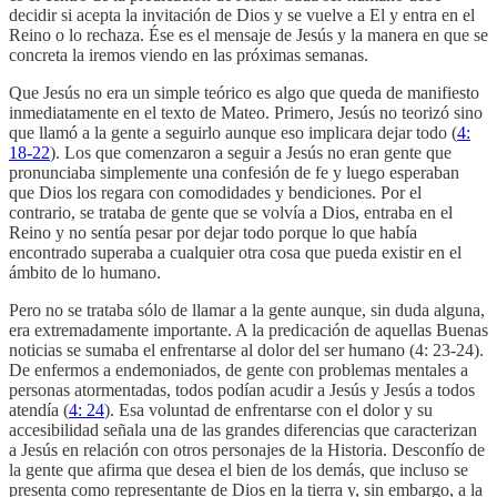
decidir si acepta la invitación de Dios y se vuelve a El y entra en el
Reino o lo rechaza. Ése es el mensaje de Jesús y la manera en que se
concreta la iremos viendo en las próximas semanas.
Que Jesús no era un simple teórico es algo que queda de manifiesto
inmediatamente en el texto de Mateo. Primero, Jesús no teorizó sino
que llamó a la gente a seguirlo aunque eso implicara dejar todo (
4:
18-22
). Los que comenzaron a seguir a Jesús no eran gente que
pronunciaba simplemente una confesión de fe y luego esperaban
que Dios los regara con comodidades y bendiciones. Por el
contrario, se trataba de gente que se volvía a Dios, entraba en el
Reino y no sentía pesar por dejar todo porque lo que había
encontrado superaba a cualquier otra cosa que pueda existir en el
ámbito de lo humano.
Pero no se trataba sólo de llamar a la gente aunque, sin duda alguna,
era extremadamente importante. A la predicación de aquellas Buenas
noticias se sumaba el enfrentarse al dolor del ser humano (4: 23-24).
De enfermos a endemoniados, de gente con problemas mentales a
personas atormentadas, todos podían acudir a Jesús y Jesús a todos
atendía (
4: 24
). Esa voluntad de enfrentarse con el dolor y su
accesibilidad señala una de las grandes diferencias que caracterizan
a Jesús en relación con otros personajes de la Historia. Desconfío de
la gente que afirma que desea el bien de los demás, que incluso se
presenta como representante de Dios en la tierra y, sin embargo, a la