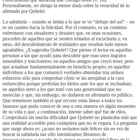
Personalmente, no abrigo la menor duda sobre la veracidad de lo
afirmado por Qohelet.
La sabiduría – cuando se limita a lo que se ve “debajo del sol” – no
es un camino hacia la felicidad. Por el contrario, es un continuo
enfrentarse con sinsabores y desaires que, en unas ocasiones,
proceden de aquellos que se sienten irritados al escucharla y, en
otras, del descubrimiento de realidades que resultan todo menos
agradables. ¿Exageraba Qohelet? Que piense el lector en aquellas
personas a las que ayudó para descubrir que eran unos ingratos
miserables y traicioneros; en aquellos amigos que creyó tener, pero
que actuaban fundamentalmente en beneficio propio; en aquellos
individuos a los que comunicó verdades obtenidas tras arduos
esfuerzos sólo para comprobar cómo se las arrojaban a la cara
enfurecidos porque preferían los ídolos ante los que se inclinaban;
en aquellos seres a los que trató con una generosidad que no
merecían y que, sin embargo, no dudaron en afrentarlo en público.
Que rememore también el que recorre estas líneas a todos los
famosos que pudo conocer de una u otra manera en algún momento
de su vida y que, a continuación, intente saber qué fue de ellos.
Comprobará sin mucha dificultad que Qohelet no planteaba más que
una realidad accesible para cualquiera que no se cegara. La pregunta
que surge ahora es: ¿acaso no seríamos más felices sin en vez de
buscar la sabiduría tan sólo intentáramos librarnos de
preocupaciones y pasarlo de la mejor manera posible? Pero de la