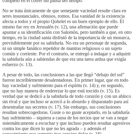
completo en el correr sin pausa del tiempo.
No se trata únicamente de que semejante vaciedad resulte clara en
seres insustanciales, obtusos, romos. Esa vanidad de la existencia
afecta a todos y el propio Qohelet es un buen ejemplo de ello. Él
mismo fue rey en Jerusalén (v. 12), una afirmación que puede
apuntar a su identificación con Salomón, pero también a que, en otro
tiempo, en la ciudad santa disfrutó de la importancia de un monarca,
previsiblemente por su sabiduría. No era un personaje de segunda,
ni un simple fanático repetidor de mantras religiosos o un sujeto
común y corriente. Por el contrario, se entregó a indagar y a adquirir
la sabiduría aún a sabiendas de que era una tarea ardua que exigía
esfuerzo (v. 13).
A pesar de todo, las conclusiones a las que llegó “debajo del sol”
fueron increíblemente desalentadoras. En primer lugar, que en todo
hay vaciedad y sufrimiento para el espíritu (v. 14) y, en segundo,
que no hay manera de enderezar lo que está torcido (v. 15). Es
verdad que se dedicó a la sabiduría de todo corazón y con un ahínco
sin rival y que incluso se acercó a lo absurdo y disparatado para así
desentrañar sus secretos (v. 17). Sin embargo, sus conclusiones
resultan sobrecogedoras. Guste o no guste aceptarlo, en la sabiduría
hay sufrimiento – siquiera a causa de los necios que se van a negar
sistemáticamente a escuchar y que incluso pueden resultar agresivos
contra los que dicen lo que no les agrada – y además el
conocimiento que aumenta trae consigo dolor (v. 18).