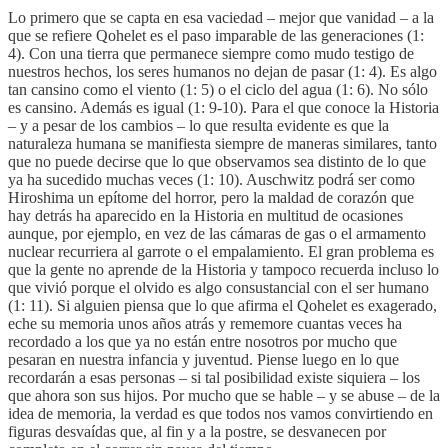
Lo primero que se capta en esa vaciedad – mejor que vanidad – a la
que se refiere Qohelet es el paso imparable de las generaciones (1:
4). Con una tierra que permanece siempre como mudo testigo de
nuestros hechos, los seres humanos no dejan de pasar (1: 4). Es algo
tan cansino como el viento (1: 5) o el ciclo del agua (1: 6). No sólo
es cansino. Además es igual (1: 9-10). Para el que conoce la Historia
– y a pesar de los cambios – lo que resulta evidente es que la
naturaleza humana se manifiesta siempre de maneras similares, tanto
que no puede decirse que lo que observamos sea distinto de lo que
ya ha sucedido muchas veces (1: 10). Auschwitz podrá ser como
Hiroshima un epítome del horror, pero la maldad de corazón que
hay detrás ha aparecido en la Historia en multitud de ocasiones
aunque, por ejemplo, en vez de las cámaras de gas o el armamento
nuclear recurriera al garrote o el empalamiento. El gran problema es
que la gente no aprende de la Historia y tampoco recuerda incluso lo
que vivió porque el olvido es algo consustancial con el ser humano
(1: 11). Si alguien piensa que lo que afirma el Qohelet es exagerado,
eche su memoria unos años atrás y rememore cuantas veces ha
recordado a los que ya no están entre nosotros por mucho que
pesaran en nuestra infancia y juventud. Piense luego en lo que
recordarán a esas personas – si tal posibilidad existe siquiera – los
que ahora son sus hijos. Por mucho que se hable – y se abuse – de la
idea de memoria, la verdad es que todos nos vamos convirtiendo en
figuras desvaídas que, al fin y a la postre, se desvanecen por