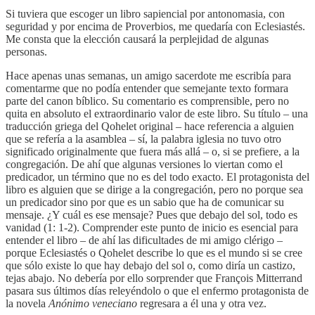
Si tuviera que escoger un libro sapiencial por antonomasia, con
seguridad y por encima de Proverbios, me quedaría con Eclesiastés.
Me consta que la elección causará la perplejidad de algunas
personas.
​Hace apenas unas semanas, un amigo sacerdote me escribía para
comentarme que no podía entender que semejante texto formara
parte del canon bíblico. Su comentario es comprensible, pero no
quita en absoluto el extraordinario valor de este libro. Su título – una
traducción griega del Qohelet original – hace referencia a alguien
que se refería a la asamblea – sí, la palabra iglesia no tuvo otro
significado originalmente que fuera más allá – o, si se prefiere, a la
congregación. De ahí que algunas versiones lo viertan como el
predicador, un término que no es del todo exacto. El protagonista del
libro es alguien que se dirige a la congregación, pero no porque sea
un predicador sino por que es un sabio que ha de comunicar su
mensaje. ¿Y cuál es ese mensaje? Pues que debajo del sol, todo es
vanidad (1: 1-2). Comprender este punto de inicio es esencial para
entender el libro – de ahí las dificultades de mi amigo clérigo –
porque Eclesiastés o Qohelet describe lo que es el mundo si se cree
que sólo existe lo que hay debajo del sol o, como diría un castizo,
tejas abajo. No debería por ello sorprender que François Mitterrand
pasara sus últimos días releyéndolo o que el enfermo protagonista de
la novela
Anónimo veneciano
regresara a él una y otra vez.