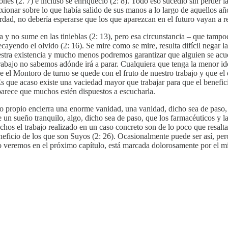
nes (2. 7) e incluso se enriqueció (2: 8). Todo eso sucedió sin perder l
xionar sobre lo que había salido de sus manos a lo largo de aquellos añ
dad, no debería esperarse que los que aparezcan en el futuro vayan a real
 y no sume en las tinieblas (2: 13), pero esa circunstancia – que tampoc
ayendo el olvido (2: 16). Se mire como se mire, resulta difícil negar 
stra existencia y mucho menos podremos garantizar que alguien se acuer
rabajo no sabemos adónde irá a parar. Cualquiera que tenga la menor id
el Montoro de turno se quede con el fruto de nuestro trabajo y que el e
 ¿Es que acaso existe una vaciedad mayor que trabajar para que el benefic
parece que muchos estén dispuestos a escucharla.
erzo propio encierra una enorme vanidad, una vanidad, dicho sea de pas
 de un sueño tranquilo, algo, dicho sea de paso, que los farmacéuticos 
hos el trabajo realizado en un caso concreto son de lo poco que resalta
eficio de los que son Suyos (2: 26). Ocasionalmente puede ser así, per
mo veremos en el próximo capítulo, está marcada dolorosamente por el m