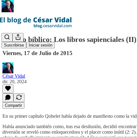
Estudio bíblico: Los libros sapienciales (II):
Suscribirse
Iniciar sesión
Viernes, 17 de Julio de 2015
César Vidal
dic 20, 2024
Compartir
En su primer capítulo Qohelet había dejado de manifiesto como la vida
​Había anunciado también como, tras esa desilusión, decidió encontrar 
diversión se reveló como enloquecedora y el placer como inútil (2: 2). 