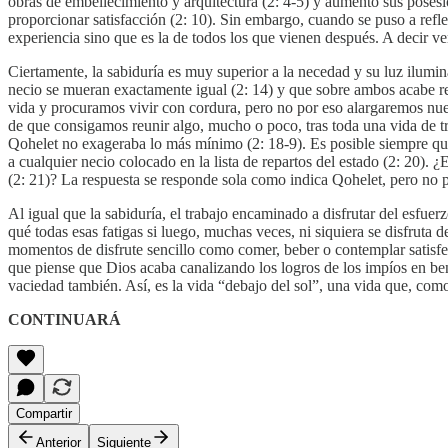
obras de embellecimiento y arquitectura (2: 4-5) y aumentó sus posesio
proporcionar satisfacción (2: 10). Sin embargo, cuando se puso a refle
experiencia sino que es la de todos los que vienen después. A decir ver
Ciertamente, la sabiduría es muy superior a la necedad y su luz ilumina
necio se mueran exactamente igual (2: 14) y que sobre ambos acabe rec
vida y procuramos vivir con cordura, pero no por eso alargaremos nue
de que consigamos reunir algo, mucho o poco, tras toda una vida de t
Qohelet no exageraba lo más mínimo (2: 18-9). Es posible siempre que 
a cualquier necio colocado en la lista de repartos del estado (2: 20).
(2: 21)? La respuesta se responde sola como indica Qohelet, pero no 
Al igual que la sabiduría, el trabajo encaminado a disfrutar del esfu
qué todas esas fatigas si luego, muchas veces, ni siquiera se disfruta
momentos de disfrute sencillo como comer, beber o contemplar satisfec
que piense que Dios acaba canalizando los logros de los impíos en ben
vaciedad también. Así, es la vida “debajo del sol”, una vida que, co
CONTINUARÁ
Compartir
Anterior
Siguiente