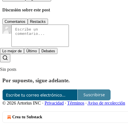
Discusión sobre este post
Comentarios
Restacks
Lo mejor de
Último
Debates
Sin posts
Por supuesto, sigue adelante.
Suscribirse
© 2026 Artorius INC
·
Privacidad
∙
Términos
∙
Aviso de recolección
Crea tu Substack