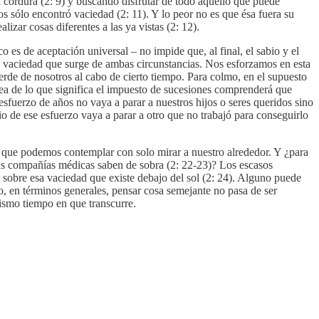
a cordura (2: 9) y buscando disfrutar de todo aquello que puede
os sólo encontró vaciedad (2: 11). Y lo peor no es que ésa fuera su
izar cosas diferentes a las ya vistas (2: 12).
o es de aceptación universal – no impide que, al final, el sabio y el
la vaciedad que surge de ambas circunstancias. Nos esforzamos en esta
de de nosotros al cabo de cierto tiempo. Para colmo, en el supuesto
ea de lo que significa el impuesto de sucesiones comprenderá que
sfuerzo de años no vaya a parar a nuestros hijos o seres queridos sino
io de ese esfuerzo vaya a parar a otro que no trabajó para conseguirlo
o, que podemos contemplar con solo mirar a nuestro alrededor. Y ¿para
y las compañías médicas saben de sobra (2: 22-23)? Los escasos
 sobre esa vaciedad que existe debajo del sol (2: 24). Alguno puede
o, en términos generales, pensar cosa semejante no pasa de ser
ismo tiempo en que transcurre.