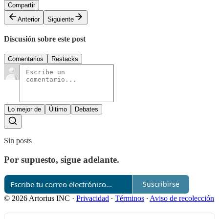
Compartir
Anterior
Siguiente
Discusión sobre este post
Comentarios
Restacks
Lo mejor de
Último
Debates
Sin posts
Por supuesto, sigue adelante.
Suscribirse
© 2026 Artorius INC
·
Privacidad
∙
Términos
∙
Aviso de recolección