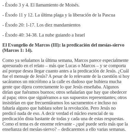
- Éxodo 3 y 4. El llamamiento de Moisés.
- Éxodo 11 y 12. La última plaga y la liberación de la Pascua
- Éxodo 20: 1-17. Los diez mandamientos
- Éxodo 40: 34-38. La nube guiando a Israel
El Evangelio de Marcos (III): la predicación del mesías-siervo
(Marcos 1: 14).
Como ya señalamos la última semana, Marcos parece especialmente
apresurado en el relato – más que Lucas o Marcos – y se comporta
así porque desea llegar cuanto antes a la predicación de Jesús. ¿Cuál
fue el mensaje de Jesús? A pesar de lo relevante de la cuestión si hoy
sacáramos un micrófono a la calle es dudoso que hubiera mucha
gente que dijera correctamente lo que Jesús enseñaba. Algunos
dirían que fuéramos buenos; otros señalarían que hay que obedecer
al papa; otros que siguiéramos a sus supuestos representantes; otros
insistirían en que frecuentáramos los sacramentos e incluso no
faltaría alguno que hablara sobre la revolución. Pero Jesús no
predicó nada de eso. A decir verdad el núcleo esencial de su
predicación dista bastante de todas y cada una de estas respuestas.
Como el tema es de enorme relevante - ¿qué puede serlo más que la
enseñanza del mesías-siervo? – dedicaremos a ello varias semanas.