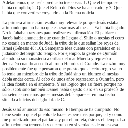
Adelantemos que Jesús predicaba tres cosas: 1. Que el tiempo se
había cumplido; 2. Que el Reino de Dios se ha acercado; y 3. Que
había que convertirse creyendo en la Buena noticia.
La primera afirmación resulta muy relevante porque Jesús estaba
afirmando que no había que esperar más al mesías. Ya había llegado.
No le faltaban razones para realizar esa afirmación. El patriarca
Jacob había anunciado que cuando llegara el Shilo o mesías el cetro
no estaría en manos de Judá, la tribu de la que salían los reyes de
Israel (Génesis 48: 10). Semejante idea cuenta con paralelos en el
judaísmo del Segundo templo. Por ejemplo, la gente de Qumrán
abandonó su monasterio a orillas del mar Muerto y regresó a
Jerusalén cuando accedió al trono Herodes el Grande. La razón muy
posiblemente fue que pensaron que puesto que el cetro regio ya no
lo tenía un miembro de la tribu de Judá sino un idumeo el mesías
debía andar cerca. Al cabo de unos años regresaron a Qumrán, pero
la idea flotaba en el ambiente. Y era lógico que así fuera porque no
sólo Jacob sino también Daniel había dejado claro en su profecía de
las setentas semanas que el mesías debía aparecer en una fecha
situada a inicios del siglo I d. de C.
Jesús salió anunciando eso mismo. El tiempo se ha cumplido. No
tiene sentido que el pueblo de Israel espere más porque, tal y como
fue profetizado por el patriarca y por el profeta, éste es el tiempo. La
afirmación era tremenda y encerraba en si verdades de no escasa