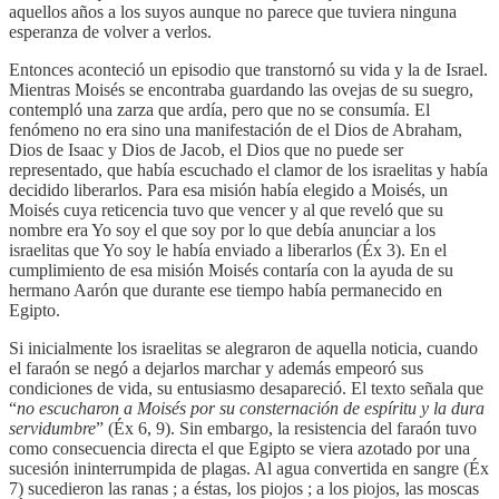
aquellos años a los suyos aunque no parece que tuviera ninguna
esperanza de volver a verlos.
Entonces aconteció un episodio que transtornó su vida y la de Israel.
Mientras Moisés se encontraba guardando las ovejas de su suegro,
contempló una zarza que ardía, pero que no se consumía. El
fenómeno no era sino una manifestación de el Dios de Abraham,
Dios de Isaac y Dios de Jacob, el Dios que no puede ser
representado, que había escuchado el clamor de los israelitas y había
decidido liberarlos. Para esa misión había elegido a Moisés, un
Moisés cuya reticencia tuvo que vencer y al que reveló que su
nombre era Yo soy el que soy por lo que debía anunciar a los
israelitas que Yo soy le había enviado a liberarlos (Éx 3). En el
cumplimiento de esa misión Moisés contaría con la ayuda de su
hermano Aarón que durante ese tiempo había permanecido en
Egipto.
Si inicialmente los israelitas se alegraron de aquella noticia, cuando
el faraón se negó a dejarlos marchar y además empeoró sus
condiciones de vida, su entusiasmo desapareció. El texto señala que
“
no escucharon a Moisés por su consternación de espíritu y la dura
servidumbre
” (Éx 6, 9). Sin embargo, la resistencia del faraón tuvo
como consecuencia directa el que Egipto se viera azotado por una
sucesión ininterrumpida de plagas. Al agua convertida en sangre (Éx
7) sucedieron las ranas ; a éstas, los piojos ; a los piojos, las moscas