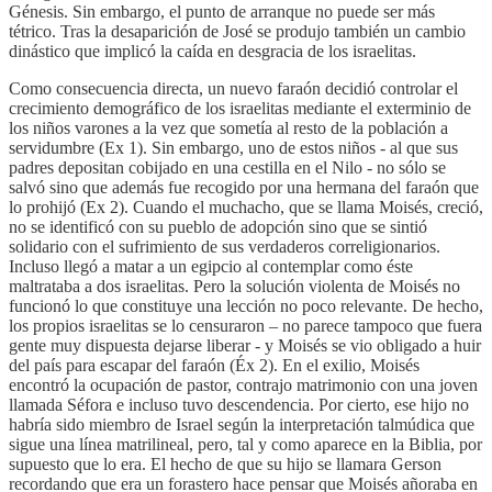
Génesis. Sin embargo, el punto de arranque no puede ser más
tétrico. Tras la desaparición de José se produjo también un cambio
dinástico que implicó la caída en desgracia de los israelitas.
Como consecuencia directa, un nuevo faraón decidió controlar el
crecimiento demográfico de los israelitas mediante el exterminio de
los niños varones a la vez que sometía al resto de la población a
servidumbre (Ex 1). Sin embargo, uno de estos niños - al que sus
padres depositan cobijado en una cestilla en el Nilo - no sólo se
salvó sino que además fue recogido por una hermana del faraón que
lo prohijó (Ex 2). Cuando el muchacho, que se llama Moisés, creció,
no se identificó con su pueblo de adopción sino que se sintió
solidario con el sufrimiento de sus verdaderos correligionarios.
Incluso llegó a matar a un egipcio al contemplar como éste
maltrataba a dos israelitas. Pero la solución violenta de Moisés no
funcionó lo que constituye una lección no poco relevante. De hecho,
los propios israelitas se lo censuraron – no parece tampoco que fuera
gente muy dispuesta dejarse liberar - y Moisés se vio obligado a huir
del país para escapar del faraón (Éx 2). En el exilio, Moisés
encontró la ocupación de pastor, contrajo matrimonio con una joven
llamada Séfora e incluso tuvo descendencia. Por cierto, ese hijo no
habría sido miembro de Israel según la interpretación talmúdica que
sigue una línea matrilineal, pero, tal y como aparece en la Biblia, por
supuesto que lo era. El hecho de que su hijo se llamara Gerson
recordando que era un forastero hace pensar que Moisés añoraba en