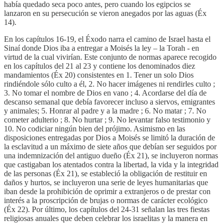
había quedado seca poco antes, pero cuando los egipcios se
lanzaron en su persecución se vieron anegados por las aguas (Éx
14).
En los capítulos 16-19, el Éxodo narra el camino de Israel hasta el
Sinaí donde Dios iba a entregar a Moisés la ley – la Torah - en
virtud de la cual vivirían. Este conjunto de normas aparece recogido
en los capítulos del 21 al 23 y contiene los denominados diez
mandamientos (Éx 20) consistentes en 1. Tener un solo Dios
rindiéndole sólo culto a él, 2. No hacer imágenes ni rendirles culto ;
3. No tomar el nombre de Dios en vano ; 4. Acordarse del día de
descanso semanal que debía favorecer incluso a siervos, emigrantes
y animales; 5. Honrar al padre y a la madre ; 6. No matar ; 7. No
cometer adulterio ; 8. No hurtar ; 9. No levantar falso testimonio y
10. No codiciar ningún bien del prójimo. Asimismo en las
disposiciones entregadas por Dios a Moisés se limitó la duración de
la esclavitud a un máximo de siete años que debían ser seguidos por
una indemnización del antiguo dueño (Éx 21), se incluyeron normas
que castigaban los atentados contra la libertad, la vida y la integridad
de las personas (Éx 21), se estableció la obligación de restituir en
daños y hurtos, se incluyeron una serie de leyes humanitarias que
iban desde la prohibición de oprimir a extranjeros o de prestar con
interés a la proscripción de brujas o normas de carácter ecológico
(Éx 22). Por último, los capítulos del 24-31 señalan las tres fiestas
religiosas anuales que deben celebrar los israelitas y la manera en