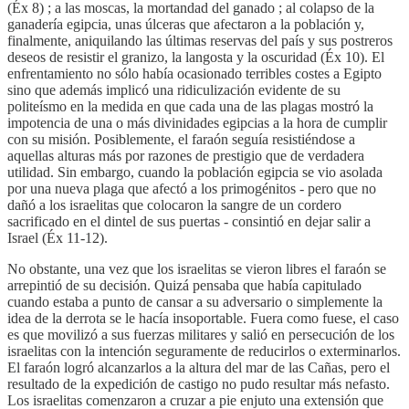
(Éx 8) ; a las moscas, la mortandad del ganado ; al colapso de la
ganadería egipcia, unas úlceras que afectaron a la población y,
finalmente, aniquilando las últimas reservas del país y sus postreros
deseos de resistir el granizo, la langosta y la oscuridad (Éx 10). El
enfrentamiento no sólo había ocasionado terribles costes a Egipto
sino que además implicó una ridiculización evidente de su
politeísmo en la medida en que cada una de las plagas mostró la
impotencia de una o más divinidades egipcias a la hora de cumplir
con su misión. Posiblemente, el faraón seguía resistiéndose a
aquellas alturas más por razones de prestigio que de verdadera
utilidad. Sin embargo, cuando la población egipcia se vio asolada
por una nueva plaga que afectó a los primogénitos - pero que no
dañó a los israelitas que colocaron la sangre de un cordero
sacrificado en el dintel de sus puertas - consintió en dejar salir a
Israel (Éx 11-12).
No obstante, una vez que los israelitas se vieron libres el faraón se
arrepintió de su decisión. Quizá pensaba que había capitulado
cuando estaba a punto de cansar a su adversario o simplemente la
idea de la derrota se le hacía insoportable. Fuera como fuese, el caso
es que movilizó a sus fuerzas militares y salió en persecución de los
israelitas con la intención seguramente de reducirlos o exterminarlos.
El faraón logró alcanzarlos a la altura del mar de las Cañas, pero el
resultado de la expedición de castigo no pudo resultar más nefasto.
Los israelitas comenzaron a cruzar a pie enjuto una extensión que