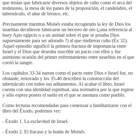
que tenían que fabricarse diversos objetos de culto como el arca del
testimonio, la mesa de los panes de la proposición, el candelabro, el
tabernáculo, el altar de bronce, etc.
Precisamente mientras Moisés estaba recogiendo la ley de Dios los
israelitas decidieron fabricarse un becerro de oro (¿una referencia al
buey Apis egipcio o a un animal sobre el que se posaba Dios
supuestamente para ser adorado ?) al que rindieron culto (Éx 32).
Aquel episodio significó la primera fractura de importancia entre
Israel y el Dios que deseaba suscribir un pacto con ellos y fue
asimismo ocasión del primer enfrentamiento entre israelitas en el que
corrió la sangre.
Los capítulos 33-34 narran como el pacto entre Dios e Israel fue, no
obstante, renovado y los 35-40 describen la construcción del
tabernáculo con todos sus aditamentos. Al acabar el libro, Israel
cuenta con una identidad espiritual, una normativa por la que regirse
y sólo espera poseer el suelo en el que se asentara como pueblo.
Como lecturas recomendadas para comenzar a familiarizarse con el
libro del Éxodo, podemos ver:
- Éxodo 1. La esclavitud de Israel.
- Éxodo 2. El fracaso y la huida de Moisés.