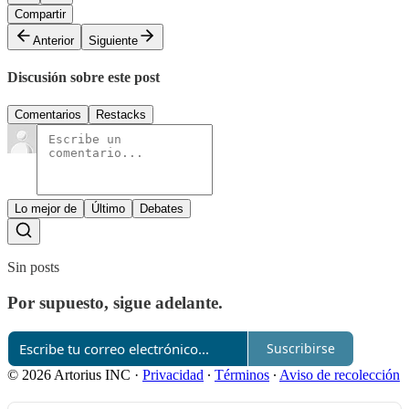
Compartir
Anterior
Siguiente
Discusión sobre este post
Comentarios
Restacks
Lo mejor de
Último
Debates
Sin posts
Por supuesto, sigue adelante.
Suscribirse
© 2026 Artorius INC
·
Privacidad
∙
Términos
∙
Aviso de recolección