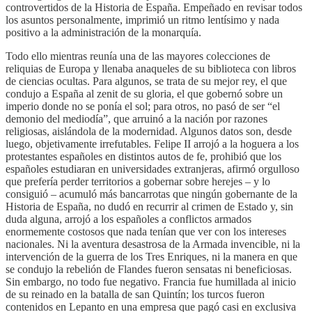
controvertidos de la Historia de España. Empeñado en revisar todos
los asuntos personalmente, imprimió un ritmo lentísimo y nada
positivo a la administración de la monarquía.
Todo ello mientras reunía una de las mayores colecciones de
reliquias de Europa y llenaba anaqueles de su biblioteca con libros
de ciencias ocultas. Para algunos, se trata de su mejor rey, el que
condujo a España al zenit de su gloria, el que gobernó sobre un
imperio donde no se ponía el sol; para otros, no pasó de ser “el
demonio del mediodía”, que arruinó a la nación por razones
religiosas, aislándola de la modernidad. Algunos datos son, desde
luego, objetivamente irrefutables. Felipe II arrojó a la hoguera a los
protestantes españoles en distintos autos de fe, prohibió que los
españoles estudiaran en universidades extranjeras, afirmó orgulloso
que prefería perder territorios a gobernar sobre herejes – y lo
consiguió – acumuló más bancarrotas que ningún gobernante de la
Historia de España, no dudó en recurrir al crimen de Estado y, sin
duda alguna, arrojó a los españoles a conflictos armados
enormemente costosos que nada tenían que ver con los intereses
nacionales. Ni la aventura desastrosa de la Armada invencible, ni la
intervención de la guerra de los Tres Enriques, ni la manera en que
se condujo la rebelión de Flandes fueron sensatas ni beneficiosas.
Sin embargo, no todo fue negativo. Francia fue humillada al inicio
de su reinado en la batalla de san Quintín; los turcos fueron
contenidos en Lepanto en una empresa que pagó casi en exclusiva