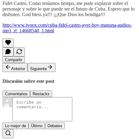
Fidel Castro. Como teníamos tiempo, me pude explayar sobre el
personaje y sobre lo que puede ser el futuro de Cuba. Espero que lo
disfruten. God bless ya!!! ¡¡¡Que Dios los bendiga!!!
http://www.ivoox.com/cuba-fidel-castro-ayer-hoy-manana-audios-
mp3_rf_14668540_1.html
Compartir
Anterior
Siguiente
Discusión sobre este post
Comentarios
Restacks
Lo mejor de
Último
Debates