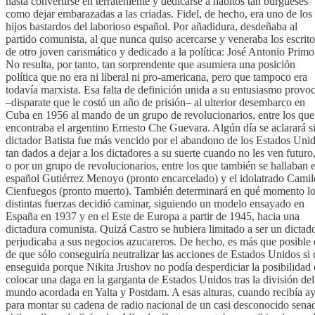
hasta convertirse en terrateniente y dedicarse a hábitos tan burgueses
como dejar embarazadas a las criadas. Fidel, de hecho, era uno de los
hijos bastardos del laborioso español. Por añadidura, desdeñaba al
partido comunista, al que nunca quiso acercarse y veneraba los escrito
de otro joven carismático y dedicado a la política: José Antonio Prim
No resulta, por tanto, tan sorprendente que asumiera una posición
política que no era ni liberal ni pro-americana, pero que tampoco era
todavía marxista. Esa falta de definición unida a su entusiasmo provoc
–disparate que le costó un año de prisión– al ulterior desembarco en
Cuba en 1956 al mando de un grupo de revolucionarios, entre los que
encontraba el argentino Ernesto Che Guevara. Algún día se aclarará si
dictador Batista fue más vencido por el abandono de los Estados Unid
tan dados a dejar a los dictadores a su suerte cuando no les ven futuro
o por un grupo de revolucionarios, entre los que también se hallaban e
español Gutiérrez Menoyo (pronto encarcelado) y el idolatrado Camil
Cienfuegos (pronto muerto). También determinará en qué momento lo
distintas fuerzas decidió caminar, siguiendo un modelo ensayado en
España en 1937 y en el Este de Europa a partir de 1945, hacia una
dictadura comunista. Quizá Castro se hubiera limitado a ser un dicta
perjudicaba a sus negocios azucareros. De hecho, es más que posible 
de que sólo conseguiría neutralizar las acciones de Estados Unidos si
enseguida porque Nikita Jrushov no podía desperdiciar la posibilidad
colocar una daga en la garganta de Estados Unidos tras la división del
mundo acordada en Yalta y Postdam. A esas alturas, cuando recibía a
para montar su cadena de radio nacional de un casi desconocido sena