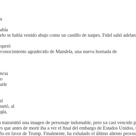
da
abía
o se había venido abajo como un castillo de naipes. Fidel salió adelant
esperó
 reconocimiento agradecido de Mandela, una nueva hornada de
ancia
mo
arle
al
artó, al
gía,
co transmitió una imagen de personaje indomable, pero ya casi vencido p
 es que antes de morir iba a ver el final del embargo de Estados Unidos
o en favor de Trump. Finalmente, ha exhalado el último aliento provocan