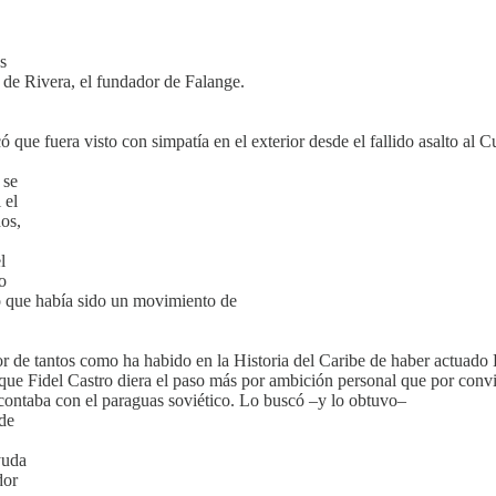
s
o de Rivera, el fundador de Falange.
ó que fuera visto con simpatía en el exterior desde el fallido asalto al
 se
 el
os,
,
l
o
 que había sido un movimiento de
dor de tantos como ha habido en la Historia del Caribe de haber actuad
que Fidel Castro diera el paso más por ambición personal que por convi
 contaba con el paraguas soviético. Lo buscó –y lo obtuvo–
 de
yuda
dor