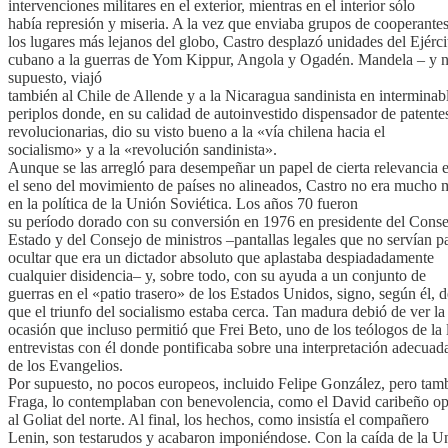
intervenciones militares en el exterior, mientras en el interior sólo
había represión y miseria. A la vez que enviaba grupos de cooperantes
los lugares más lejanos del globo, Castro desplazó unidades del Ejérci
cubano a la guerras de Yom Kippur, Angola y Ogadén. Mandela – y no f
supuesto, viajó
también al Chile de Allende y a la Nicaragua sandinista en interminab
periplos donde, en su calidad de autoinvestido dispensador de patente
revolucionarias, dio su visto bueno a la «vía chilena hacia el
socialismo» y a la «revolución sandinista».
Aunque se las arregló para desempeñar un papel de cierta relevancia 
el seno del movimiento de países no alineados, Castro no era mucho 
en la política de la Unión Soviética. Los años 70 fueron
su período dorado con su conversión en 1976 en presidente del Conse
Estado y del Consejo de ministros –pantallas legales que no servían p
ocultar que era un dictador absoluto que aplastaba despiadadamente
cualquier disidencia– y, sobre todo, con su ayuda a un conjunto de
guerras en el «patio trasero» de los Estados Unidos, signo, según él, d
que el triunfo del socialismo estaba cerca. Tan madura debió de ver la
ocasión que incluso permitió que Frei Beto, uno de los teólogos de la l
entrevistas con él donde pontificaba sobre una interpretación adecuad
de los Evangelios.
Por supuesto, no pocos europeos, incluido Felipe González, pero tam
Fraga, lo contemplaban con benevolencia, como el David caribeño o
al Goliat del norte. Al final, los hechos, como insistía el compañero
Lenin, son testarudos y acabaron imponiéndose. Con la caída de la U