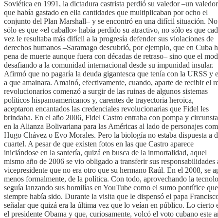
Soviética en 1991, la dictadura castrista perdió su valedor –un valedor
que había gastado en ella cantidades que multiplicaban por ocho el
conjunto del Plan Marshall– y se encontró en una difícil situación. No
sólo es que «el caballo» había perdido su atractivo, no sólo es que ca
vez le resultaba más difícil a la progresía defender sus violaciones de
derechos humanos –Saramago descubrió, por ejemplo, que en Cuba h
pena de muerte aunque fuera con décadas de retraso– sino que el model
desafiando a la comunidad internacional desde su impunidad insular.
Afirmó que no pagaría la deuda gigantesca que tenía con la URSS y 
a que amainara. Amainó, efectivamente, cuando, aparte de recibir el
revolucionarios comenzó a surgir de las ruinas de algunos sistemas
políticos hispanoamericanos y, carentes de trayectoria heroica,
aceptaron encantados las credenciales revolucionarias que Fidel les
brindaba. En el año 2006, Fidel Castro entraba con pompa y circunst
en la Alianza Bolivariana para las Américas al lado de personajes co
Hugo Chávez o Evo Morales. Pero la biología no estaba dispuesta a d
cuartel. A pesar de que existen fotos en las que Castro aparece
iniciándose en la santería, quizá en busca de la inmortalidad, aquel
mismo año de 2006 se vio obligado a transferir sus responsabilidades 
vicepresidente que no era otro que su hermano Raúl. En el 2008, se ap
menos formalmente, de la política. Con todo, aprovechando la tecnolo
seguía lanzando sus homilías en YouTube como el sumo pontífice que
siempre había sido. Durante la visita que le dispensó el papa Francis
señalar que quizá era la última vez que lo veían en público. Lo cierto
el presidente Obama y que, curiosamente, volcó el voto cubano este añ