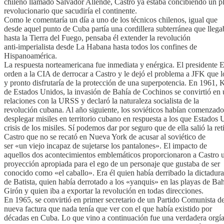
chileno llamado Salvador Allende, Castro ya estaba concibiendo un p
revolucionario que sacudiría el continente.
Como le comentaría un día a uno de los técnicos chilenos, igual que
desde aquel punto de Cuba partía una cordillera subterránea que llega
hasta la Tierra del Fuego, pensaba él extender la revolución
anti-imperialista desde La Habana hasta todos los confines de
Hispanoamérica.
La respuesta norteamericana fue inmediata y enérgica. El presidente 
orden a la CIA de derrocar a Castro y le dejó el problema a JFK que 
y pronto disfrutaría de la protección de una superpotencia. En 1961, 
de Estados Unidos, la invasión de Bahía de Cochinos se convirtió en 
relaciones con la URSS y declaró la naturaleza socialista de la
revolución cubana. Al año siguiente, los soviéticos habían comenzado
desplegar misiles en territorio cubano en respuesta a los que Estado
crisis de los misiles. Sí podemos dar por seguro que de ella salió la 
Castro que no se recató en Nueva York de acusar al soviético de
ser «un viejo incapaz de sujetarse los pantalones». El impacto de
aquellos dos acontecimientos emblemáticos proporcionaron a Castro 
proyección apropiada para el ego de un personaje que gustaba de ser
conocido como «el caballo». Era él quien había derribado la dictadura
de Batista, quien había derrotado a los «yanquis» en las playas de Ba
Girón y quien iba a exportar la revolución en todas direcciones.
En 1965, se convirtió en primer secretario de un Partido Comunista d
nueva factura que nada tenía que ver con el que había existido por
décadas en Cuba. Lo que vino a continuación fue una verdadera orgí