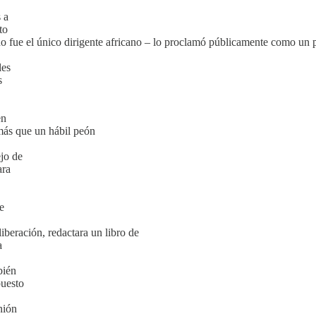
 a
to
ue el único dirigente africano – lo proclamó públicamente como un pal
les
s
en
más que un hábil peón
jo de
ara
e
iberación, redactara un libro de
a
bién
puesto
nión