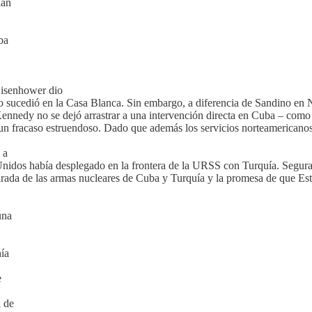
lan
ba
Eisenhower dio
lo sucedió en la Casa Blanca. Sin embargo, a diferencia de Sandino en 
Kennedy no se dejó arrastrar a una intervención directa en Cuba – como 
un fracaso estruendoso. Dado que además los servicios norteamericanos h
 a
s Unidos había desplegado en la frontera de la URSS con Turquía. Segur
retirada de las armas nucleares de Cuba y Turquía y la promesa de que Es
una
hía
e
a de