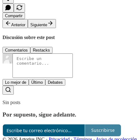
Compartir
Anterior
Siguiente
Discusión sobre este post
Comentarios
Restacks
Lo mejor de
Último
Debates
Sin posts
Por supuesto, sigue adelante.
Suscribirse
© 2026 Artorius INC
·
Privacidad
∙
Términos
∙
Aviso de recolección