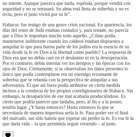
no miente. Aunque parezca que tarda, espérala, porque vendrá con
seguridad y no se retrasará. Su alma está llena de soberbia y no es
recta, pero el justo vivirá por su fe”.
Habacuc fue testigo de una grave crisis nacional. En apariencia, los
días del reino de Judá estaban contados y, para remate, no parecía
que a Dios le importara mucho todo aquello. ¿Cómo podía
mantenerse indiferente cuando los caldeos estaban dispuestos a
aniquilar lo que para buena parte de los judíos era la esencia de su
vida desde la fe en Dios a la libertad como pueblo? La respuesta de
Dios era que no debía caer en el desánimo ni en la desesperación.
Por el contrario, debía intentar ver los tiempos y las épocas con los
ojos de Dios. Ciertamente, si se observaban los datos presentes lo
único que podía contemplarse era un enemigo rezumante de
soberbia que se relamía con la perspectiva de aniquilar a sus
adversarios. El que así fuera podía atribuirse en cierta medida
incluso a la conducta de los propios correligionarios de Habacu. Sin
embargo, la desaparición de ese mal acabaría produciéndose. Es
cierto que podría parecer que tardaba, pero, al fin y a la postre,
tendría lugar. ¿Y hasta entonces? Hasta entonces lo que se
necesitaría de manera imperiosa sería la fe. Para poder ver el final
del malvado, tan sólo habría que esperar sin perder la fe. Es esa fe la
que daría vida – la que permitiría seguir viviendo – al justo.