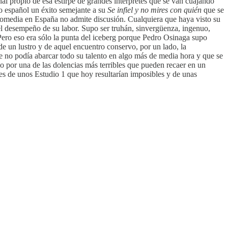
 propio de esa estirpe de grandes intérpretes que se van cuajando
ro español un éxito semejante a su
Se infiel y no mires con quién
que se
comedia en España no admite discusión. Cualquiera que haya visto su
n el desempeño de su labor. Supo ser truhán, sinvergüenza, ingenuo,
Pero eso era sólo la punta del iceberg porque Pedro Osinaga supo
 de un lustro y de aquel encuentro conservo, por un lado, la
e no podía abarcar todo su talento en algo más de media hora y que se
o por una de las dolencias más terribles que pueden recaer en un
ces de unos Estudio 1 que hoy resultarían imposibles y de unas