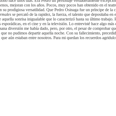
donó hace unos días. Era Pedro un personaje verdaderamente excepcional
 buenos, mejoran con los años. Pocos, muy pocos han obtenido en el teat
 su prodigiosa versatilidad. Que Pedro Osinaga fue un príncipe de la 
ormales
se percató de la rapidez, la fuerza, el talento que depositaba e
quella sonrisa inigualable que lo caracterizó hasta su último trabajo. 
ás esporádicas, en el cine y en la televisión. Lo entrevisté hace algo más
sana diversión me había dado, pero, por otro, el pesar de comprobar qu
s que no pudimos departir aquella noche. Con su fallecimiento, precedid
a que aún estaban entre nosotros. Para mi quedan los recuerdos agridul