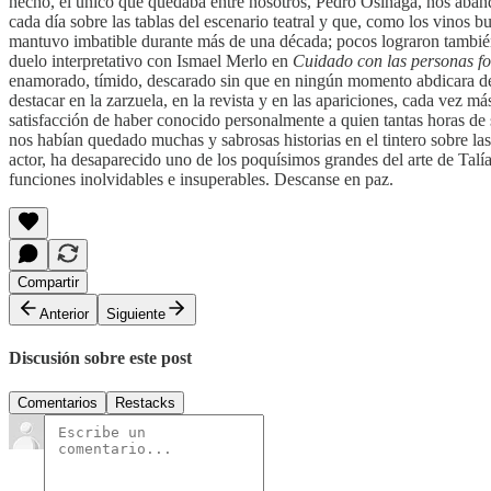
hecho, el único que quedaba entre nosotros, Pedro Osinaga, nos aban
cada día sobre las tablas del escenario teatral y que, como los vinos
mantuvo imbatible durante más de una década; pocos lograron también
duelo interpretativo con Ismael Merlo en
Cuidado con las personas f
enamorado, tímido, descarado sin que en ningún momento abdicara de a
destacar en la zarzuela, en la revista y en las apariciones, cada vez m
satisfacción de haber conocido personalmente a quien tantas horas de 
nos habían quedado muchas y sabrosas historias en el tintero sobre la
actor, ha desaparecido uno de los poquísimos grandes del arte de Talí
funciones inolvidables e insuperables. Descanse en paz.
Compartir
Anterior
Siguiente
Discusión sobre este post
Comentarios
Restacks