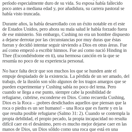
período especialmente duro de su vida. Su esposa había fallecido
poco antes a mediana edad y, por añadidura, su carrera pastoral se
había visto truncada.
Durante años, la había desarrollado con un éxito notable en el este
de Estados Unidos, pero ahora su mala salud le había forzado fuera
de ese ministerio. Sin embargo, Cushing no era un hombre dispuesto
a dejarse derrotar por las circunstancias por muy duras que éstas
fueran y decidió intentar seguir sirviendo a Dios en otras áreas. Fue
así como empezó a escribir himnos. Fue así como nació Hinding in
Thee (Escondiéndome en ti), una hermosa canción en la que se
resumía no poco de su experiencia personal.
No hace falta decir que son muchos los que se hunden ante el
empuje despiadado de la existencia. La pérdida de un ser amado, del
trabajo, de la ilusión son sólo algunos de los tragos amargos que se
pueden experimentar y Cushing sabía no poco del tema. Pero
cuando se llega a ese punto, siempre cabe la posibilidad de
refugiarse, cubrirse, esconderse en Dios. Como recuerda Cushing,
Dios es la Roca – ¡pobres desdichados aquellos que piensan que la
roca o piedra es un ser humano! – una Roca que es fuerte y en la
que resulta posible refugiarse (Salmo 31: 2). Cuando se contempla la
propia debilidad, el propio pecado, la propia incapacidad no resulta
difícil caer en el desánimo, pero es mucho mejor dejarse caer en las
manos de Dios, un Dios sólido como una roca que está en una