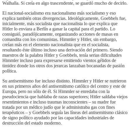
Walhalla. Si creía en algo trascendente, se guardó mucho de decirlo.
El nacional-socialismo era nacionalismo más socialismo y eso
explica también otras divergencias. Ideológicamente, Goebbels fue,
inicialmente, más socialista que nacionalista lo que explica que
Hitler lo enviara a Berlín a ganar la capital para el partido. Lo
consiguió, paradójicamente, organizando acciones de masas en
comandita con los comunistas. Himmler y Hitler, sin embargo,
creían más en el elemento nacionalista que en el socialista,
resultando éste último incluso una derivación del primero. Siendo
maestros de la palabra Hitler y Goebbels, tenía serias dificultades
Himmler incluso para expresarse emitiendo vientos gélidos de
timidez donde los otros dos jerarcas lanzaban bocanadas de pasión
política.
Su antisemitismo fue incluso distinto. Himmler y Hitler se nutrieron
en sus primeros años del antisemitismo católico del centro y este de
Europa, pero no sólo de él. Si Himmler se enredaba con la
pseudociencia que hablaba de razas superiores; Hitler saldaba viejos
resentimientos e incluso traumas inconscientes – su madre fue
tratada por un médico judío que le administraba gas con fines
terapéuticos – y Goebbels seguía las líneas del antisemitismo clásico
de signo político ayudado por las capacidades industriales de
destrucción del estado moderno.