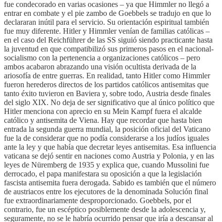
fue condecorado en varias ocasiones – ya que Himmler no llegó a
entrar en combate y el pie zambo de Goebbels se tradujo en que lo
declararan inútil para el servicio. Su orientación espiritual también
fue muy diferente. Hitler y Himmler venían de familias católicas –
en el caso del Reichführer de las SS siguió siendo practicante hasta
la juventud en que compatibilizó sus primeros pasos en el nacional-
socialismo con la pertenencia a organizaciones católicos – pero
ambos acabaron abrazando una visión ocultista derivada de la
ariosofía de entre guerras. En realidad, tanto Hitler como Himmler
fueron herederos directos de los partidos católicos antisemitas que
tanto éxito tuvieron en Baviera y, sobre todo, Austria desde finales
del siglo XIX. No deja de ser significativo que al único político que
Hitler menciona con aprecio en su Mein Kampf fuera el alcalde
católico y antisemita de Viena. Hay que recordar que hasta bien
entrada la segunda guerra mundial, la posición oficial del Vaticano
fue la de considerar que no podía considerarse a los judíos iguales
ante la ley y que había que decretar leyes antisemitas. Esa influencia
vaticana se dejó sentir en naciones como Austria y Polonia, y en las
leyes de Nüremberg de 1935 y explica que, cuando Mussolini fue
derrocado, el papa manifestara su oposición a que la legislación
fascista antisemita fuera derogada. Sabido es también que el número
de austriacos entre los ejecutores de la denominada Solución final
fue extraordinariamente desproporcionado. Goebbels, por el
contrario, fue un escéptico posiblemente desde la adolescencia y,
seguramente, no se le habría ocurrido pensar que iría a descansar al