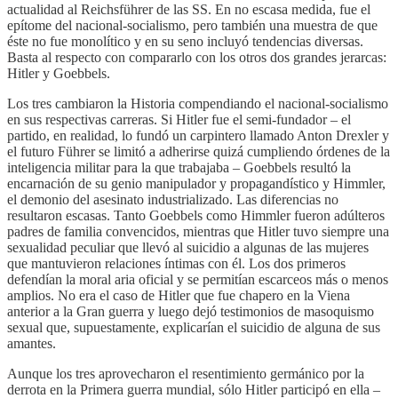
actualidad al Reichsführer de las SS. En no escasa medida, fue el
epítome del nacional-socialismo, pero también una muestra de que
éste no fue monolítico y en su seno incluyó tendencias diversas.
Basta al respecto con compararlo con los otros dos grandes jerarcas:
Hitler y Goebbels.
​Los tres cambiaron la Historia compendiando el nacional-socialismo
en sus respectivas carreras. Si Hitler fue el semi-fundador – el
partido, en realidad, lo fundó un carpintero llamado Anton Drexler y
el futuro Führer se limitó a adherirse quizá cumpliendo órdenes de la
inteligencia militar para la que trabajaba – Goebbels resultó la
encarnación de su genio manipulador y propagandístico y Himmler,
el demonio del asesinato industrializado. Las diferencias no
resultaron escasas. Tanto Goebbels como Himmler fueron adúlteros
padres de familia convencidos, mientras que Hitler tuvo siempre una
sexualidad peculiar que llevó al suicidio a algunas de las mujeres
que mantuvieron relaciones íntimas con él. Los dos primeros
defendían la moral aria oficial y se permitían escarceos más o menos
amplios. No era el caso de Hitler que fue chapero en la Viena
anterior a la Gran guerra y luego dejó testimonios de masoquismo
sexual que, supuestamente, explicarían el suicidio de alguna de sus
amantes.
Aunque los tres aprovecharon el resentimiento germánico por la
derrota en la Primera guerra mundial, sólo Hitler participó en ella –