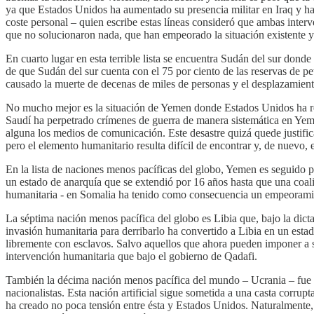
ya que Estados Unidos ha aumentado su presencia militar en Iraq y h
coste personal – quien escribe estas líneas consideró que ambas inter
que no solucionaron nada, que han empeorado la situación existente y
En cuarto lugar en esta terrible lista se encuentra Sudán del sur do
de que Sudán del sur cuenta con el 75 por ciento de las reservas de p
causado la muerte de decenas de miles de personas y el desplazamien
No mucho mejor es la situación de Yemen donde Estados Unidos ha resp
Saudí ha perpetrado crímenes de guerra de manera sistemática en Yeme
alguna los medios de comunicación. Este desastre quizá quede justific
pero el elemento humanitario resulta difícil de encontrar y, de nuevo, e
En la lista de naciones menos pacíficas del globo, Yemen es seguido p
un estado de anarquía que se extendió por 16 años hasta que una coal
humanitaria - en Somalia ha tenido como consecuencia un empeoramient
La séptima nación menos pacífica del globo es Libia que, bajo la dict
invasión humanitaria para derribarlo ha convertido a Libia en un estad
libremente con esclavos. Salvo aquellos que ahora pueden imponer a s
intervención humanitaria que bajo el gobierno de Qadafi.
También la décima nación menos pacífica del mundo – Ucrania – fue ob
nacionalistas. Esta nación artificial sigue sometida a una casta corru
ha creado no poca tensión entre ésta y Estados Unidos. Naturalmente, 