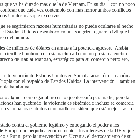
rra que ya ha durado más que la de Vietnam. En su día – con no poco
bo confesar que cada vez contemplo con más horror ambos conflictos
tados Unidos más que excesivos.
que se esgrimieron razones humanitarias no puede ocultarse el hecho
ón de Estados Unidos desembocó en una sangrienta guerra civil que ha
fico del mundo.
s de millones de dólares en armas a la potencia agresora. Arabia
na terrible hambruna en esta nación a la que no prestan atención
estrecho de Bab al-Mandab, estratégico para su comercio petrolero,
La intervención de Estados Unidos en Somalia arrastró a la nación a
Etiopía con el respaldo de Estados Unidos. La intervención – también
rrible hambruna.
bajo alguien como Qadafi no es lo que desearía para nadie, pero la
uciones han quebrado, la violencia es sistémica e incluso se comercia
seres humanos es dudoso que nadie considere que está mejor tras la
tado contra el gobierno legítimo y entregando el poder a los
te de Europa que perjudica enormemente a los intereses de la UE y que
do a Putin, pero la intervención en Ucrania, el derrocamiento de su