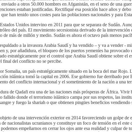
a enviado a otros 50.000 hombres en Afganistán, en el seno de una gue
venciones estaban justificadas. Rectifiqué esa posición hace años y de
 que han tenido unos costes para las poblaciones nacionales y para Es
nde Estados Unidos intervino en 2011 para que se separara de Sudán. Aun
etróleo del país. El movimiento secesionista derivado de la intervenci
to de más de millón y medio. Sudán es ahora el octavo país menos pací
aldado a la invasora Arabia Saudí y ha vendido – y va a vender - mile
n y, por añadidura, el bloqueo de los puertos yemeníes ha provocado u
ado estratégicamente por el control que Arabia Saudí obtiene sobre el 
l final del conflicto no se percibe.
or Somalia, un país estratégicamente situado en la boca del mar Rojo. 
ición islámica tomó la capital en 2006. Ese gobierno fue derribado por 
o del conflicto internacional y el sometimiento de la nación a una te
adura de Qadafi era una de las naciones más prósperas de África. Vivir 
o fallido donde el terrorismo islámico campa por sus respetos, las instit
angre y fuego la shariah o que obtienen pingües beneficios vendiendo 
jeto de una intervención exterior en 2014 favoreciendo un golpe de es
pta de nacionalistas ucranianos y constituye un foco de tensión en el es
podemos empeñarnos en cerrar los ojos ante esa realidad y culpar de to