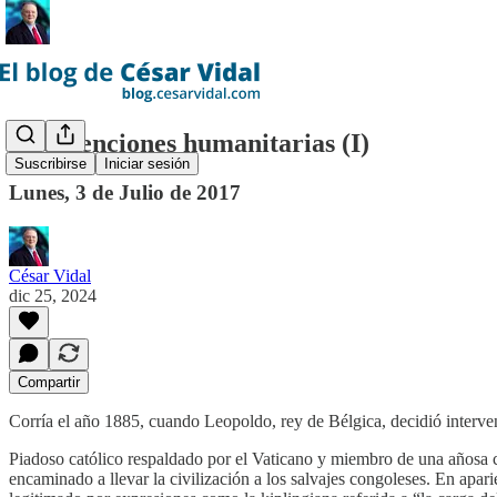
Intervenciones humanitarias (I)
Suscribirse
Iniciar sesión
Lunes, 3 de Julio de 2017
César Vidal
dic 25, 2024
Compartir
Corría el año 1885, cuando Leopoldo, rey de Bélgica, decidió interve
Piadoso católico respaldado por el Vaticano y miembro de una añosa c
encaminado a llevar la civilización a los salvajes congoleses. En apar