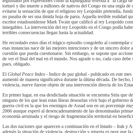
legitimado por expresiones como la kiplingiana referida a “la carga d
torturó y dio muerte a millones de nativos del Congo en una orgía de 
evitarse la sensación de que el religioso rey Leopoldo pretendía, fundam
no pasaba de ser una tímida hoja de parra. Aquella terrible realidad q
escritor estadounidense Mark Twain que calificó al rey Leopoldo com
innegables. La intervención del rey Leopoldo en el Congo podía haber
terribles consecuencias llegan hasta la actualidad.
He recordado estos días el trágico episodio congoleño al contemplar
esas instancias nace de las mejores intenciones y de un sincero dolo
cuestión que pueda cuestionarse. Sin embargo, se supone que acciones
de ver el final del mal en el mundo. Nos agrade o no, cada caso debe s
pues, obligado.
El
Global Peace Index
- Indice de paz global - publicado en este mes
aumentó de manera significativa durante la última década. De hecho, 
violencia, nueve fueron objeto de una intervención directa de los Est
En primer lugar, en esa desdichada situación se encuentra Siria que d
ninguno de los que lean estas líneas desearían vivir bajo el gobierno 
guerra civil en la que los enemigos de Assad son en un porcentaje muy
2006 aunque esperó al desencadenamiento de las denominadas primaver
economía arruinada y el riesgo de fragmentación territorial en benefic
Las dos naciones que aparecen a continuación en el listado – Irak y A
además la situación de violencia, destrucción y miseria es peor que la