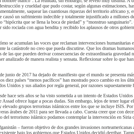
el hombre blanco”. La realidad, sin embargo, se reveló muy distinta. A 
destrucción y crueldad que pudo costar, según algunas estimaciones, has
entalmente, saquear las cuantiosas riquezas del territorio africano y, en
ue causó un sufrimiento indecible y totalmente injustificado a millones
o “hipócrita que se llena la boca de piedad” y “monstruo sanguinario”
 sido rociada con agua bendita y recibido los aplausos de otros gobie
 cómo se acumulan las voces que reclaman intervenciones humanitarias 
r ante la catástrofe no creo que pueda discutirse. Que los dramas huma
 de las que pueden derivar consecuencias de extraordinaria gravedad no 
er analizado de manera realista y sensata. Reflexionar sobre lo que han 
 de junio de 2017 ha dejado de manifiesto que el mundo se presenta más 
los diez países “menos pacíficos” han mostrado poco cambio en los últ
ados Unidos y sus aliados por regla general, por razones supuestamente 
esde hace seis años se ha visto sometida a un intento de Estados Unidos
de Assad ofrece lugar a pocas dudas. Sin embargo, lejos de tener lugar e
 elevado grupos terroristas islámicos entre los que se incluye ISIS. Po
as árabes de 2011 para ser llevada a cabo. Cuesta creer que con decen
io del terrorismo islámico podamos contemplar la intervención en Siria c
fganistán – fueron objetivo de dos grandes invasiones norteamericanas a
 existente bajo los gobiernos que Estados Unidos decidió derribar. Tamp