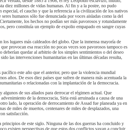
decir verdad, desde 1885 a 1908, el rey Leopoldo esclavizó, mutiló,
ta diez millones de vidas humanas. Al fin y a la postre, no pudo
 especial, el caucho y que la referencia a la civilización de los nativos
 de seres humanos sólo fue denunciada por voces aisladas como la del
. Ciertamente, los hechos no podían ser más pavorosos y rotundamente
rnos, pero constituía un ejemplo de expolio empapado en sangre cuyas
en los lugares más caldeados del globo. Que la inmensa mayoría de
nos que provocan esa reacción no pocas veces son pavorosos tampoco es
deberían quedar al arbitrio de los simples sentimientos o del deseo
sido las intervenciones humanitarias en las últimas décadas resulta,
pacífico este año que el anterior, pero que la violencia mundial
imos años. De esos diez países que sufren de manera más acentuada la
humanitarias o relacionadas con la implantación de la democracia.
 y algunos de sus aliados para derrocar el régimen actual. Que
l advenimiento de la democracia, Siria está arruinada a causa de una
r otro lado, la operación de derrocamiento de Assad fue planeada ya en
as de miles de muertos, centenares de miles de desplazados, una
on satisfacción.
 principios de este siglo. Ninguna de las dos guerras ha concluido y
oco existen perspectivas de que estos dos conflictos vayan a concluir