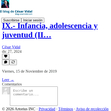
Suscribirse
Iniciar sesión
IX.- Infancia, adolescencia y
juventud (II…
César Vidal
dic 27, 2024
Viernes, 15 de Noviembre de 2019
Leer →
Comentarios
© 2026 Artorius INC
·
Privacidad
∙
Términos
∙
Aviso de recolección