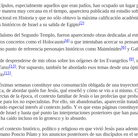
scípulos, especialmente aquellos que eran judíos, han ocupado un lugar p
e manera muy cercana en el tiempo, apareciera publicada mi estudio sobr
octoral en Historia y que no sólo obtuvo la máxima calificación académi
[2]
históricos de Israel a su salida de Egipto
judaísmo del Segundo Templo, fueron apareciendo obras dedicadas al estud
[4]
ctos concretos como el Holocausto
o que intentaban acercar su pensam
[6]
omo punto de referencia personajes históricos como Maimónides
y Gab
[9]
de desprenderse de mis obras sobre los orígenes de los Evangelios
, 
[13]
Tarso
. Por supuesto, también he abordado esos temas desde una óptic
[15]
io
.
próximas semanas constituye una consumación obligada de una trayectoria
rica, de abordar quién fue Jesús, qué enseñó y cómo se vio a si mismo. 
 sectas de la época, el contexto familiar de Jesús o las profecías que p
 para los no especialistas. Por ello, sin abandonarlas, aparecerán tratadas
ando especial interés al contexto judío. Y es que estas páginas constit
de Israel y hasta qué punto las interpretaciones posteriores que han pa
ha caído incluso en lo grotesco y lo absurdo.
 contexto histórico, político y religioso en que vivió Jesús para adentr
mano Poncio Pilato y los anuncios posteriores de sus discípulos en el s