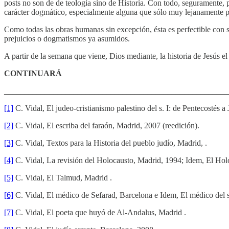
posts no son de de teología sino de Historia. Con todo, seguramente, 
carácter dogmático, especialmente alguna que sólo muy lejanamente pue
Como todas las obras humanas sin excepción, ésta es perfectible con s
prejuicios o dogmatismos ya asumidos.
A partir de la semana que viene, Dios mediante, la historia de Jesús el
CONTINUARÁ
_______________________________________________________
[1]
C. Vidal, El judeo-cristianismo palestino del s. I: de Pentecostés 
[2]
C. Vidal, El escriba del faraón, Madrid, 2007 (reedición).
[3]
C. Vidal, Textos para la Historia del pueblo judío, Madrid, .
[4]
C. Vidal, La revisión del Holocausto, Madrid, 1994; Idem, El Hol
[5]
C. Vidal, El Talmud, Madrid .
[6]
C. Vidal, El médico de Sefarad, Barcelona e Idem, El médico del s
[7]
C. Vidal, El poeta que huyó de Al-Andalus, Madrid .