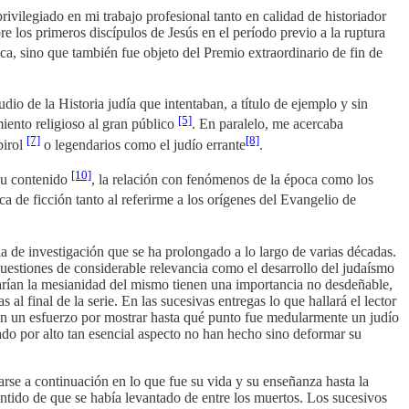
rivilegiado en mi trabajo profesional tanto en calidad de historiador
e los primeros discípulos de Jesús en el período previo a la ruptura
ca, sino que también fue objeto del Premio extraordinario de fin de
io de la Historia judía que intentaban, a título de ejemplo y sin
[5]
iento religioso al gran público
. En paralelo, me acercaba
[7]
[8]
irol
o legendarios como el judío errante
.
[10]
su contenido
, la relación con fenómenos de la época como los
a de ficción tanto al referirme a los orígenes del Evangelio de
 de investigación que se ha prolongado a lo largo de varias décadas.
Cuestiones de considerable relevancia como el desarrollo del judaísmo
robarían la mesianidad del mismo tienen una importancia no desdeñable,
 al final de la serie. En las sucesivas entregas lo que hallará el lector
uyen un esfuerzo por mostrar hasta qué punto fue medularmente un judío
sado por alto tan esencial aspecto no han hecho sino deformar su
arse a continuación en lo que fue su vida y su enseñanza hasta la
entido de que se había levantado de entre los muertos. Los sucesivos