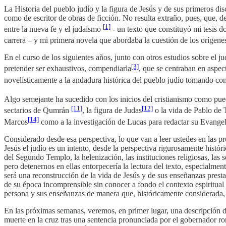
La Historia del pueblo judío y la figura de Jesús y de sus primeros di
como de escritor de obras de ficción. No resulta extraño, pues, que, d
[1]
entre la nueva fe y el judaísmo
- un texto que constituyó mi tesis d
carrera – y mi primera novela que abordaba la cuestión de los orígenes 
En el curso de los siguientes años, junto con otros estudios sobre el 
[3]
pretender ser exhaustivos, compendiarla
, que se centraban en aspe
novelísticamente a la andadura histórica del pueblo judío tomando c
Algo semejante ha sucedido con los inicios del cristianismo como pue
[11]
[12]
sectarios de Qumrán
, la figura de Judas
o la vida de Pablo de 
[14]
Marcos
como a la investigación de Lucas para redactar su Evangel
Considerado desde esa perspectiva, lo que van a leer ustedes en las 
Jesús el judío es un intento, desde la perspectiva rigurosamente histó
del Segundo Templo, la helenización, las instituciones religiosas, las
pero detenernos en ellas entorpecería la lectura del texto, especialmente
será una reconstrucción de la vida de Jesús y de sus enseñanzas prest
de su época incomprensible sin conocer a fondo el contexto espiritual 
persona y sus enseñanzas de manera que, históricamente considerada, 
En las próximas semanas, veremos, en primer lugar, una descripción del
muerte en la cruz tras una sentencia pronunciada por el gobernador ro