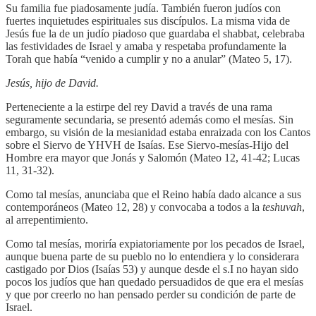
Su familia fue piadosamente judía. También fueron judíos con
fuertes inquietudes espirituales sus discípulos. La misma vida de
Jesús fue la de un judío piadoso que guardaba el shabbat, celebraba
las festividades de Israel y amaba y respetaba profundamente la
Torah que había “venido a cumplir y no a anular” (Mateo 5, 17).
Jesús, hijo de David.
Perteneciente a la estirpe del rey David a través de una rama
seguramente secundaria, se presentó además como el mesías. Sin
embargo, su visión de la mesianidad estaba enraizada con los Cantos
sobre el Siervo de YHVH de Isaías. Ese Siervo-mesías-Hijo del
Hombre era mayor que Jonás y Salomón (Mateo 12, 41-42; Lucas
11, 31-32).
Como tal mesías, anunciaba que el Reino había dado alcance a sus
contemporáneos (Mateo 12, 28) y convocaba a todos a la
teshuvah
,
al arrepentimiento.
Como tal mesías, moriría expiatoriamente por los pecados de Israel,
aunque buena parte de su pueblo no lo entendiera y lo considerara
castigado por Dios (Isaías 53) y aunque desde el s.I no hayan sido
pocos los judíos que han quedado persuadidos de que era el mesías
y que por creerlo no han pensado perder su condición de parte de
Israel.