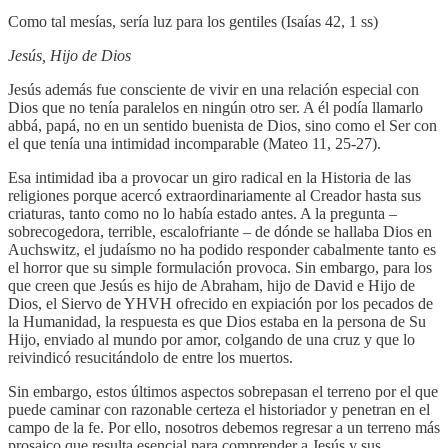
Como tal mesías, sería luz para los gentiles (Isaías 42, 1 ss)
Jesús, Hijo de Dios
Jesús además fue consciente de vivir en una relación especial con
Dios que no tenía paralelos en ningún otro ser. A él podía llamarlo
abbá, papá, no en un sentido buenista de Dios, sino como el Ser con
el que tenía una intimidad incomparable (Mateo 11, 25-27).
Esa intimidad iba a provocar un giro radical en la Historia de las
religiones porque acercó extraordinariamente al Creador hasta sus
criaturas, tanto como no lo había estado antes. A la pregunta –
sobrecogedora, terrible, escalofriante – de dónde se hallaba Dios en
Auchswitz, el judaísmo no ha podido responder cabalmente tanto es
el horror que su simple formulación provoca. Sin embargo, para los
que creen que Jesús es hijo de Abraham, hijo de David e Hijo de
Dios, el Siervo de YHVH ofrecido en expiación por los pecados de
la Humanidad, la respuesta es que Dios estaba en la persona de Su
Hijo, enviado al mundo por amor, colgando de una cruz y que lo
reivindicó resucitándolo de entre los muertos.
Sin embargo, estos últimos aspectos sobrepasan el terreno por el que
puede caminar con razonable certeza el historiador y penetran en el
campo de la fe. Por ello, nosotros debemos regresar a un terreno más
prosaico que resulta esencial para comprender a Jesús y sus