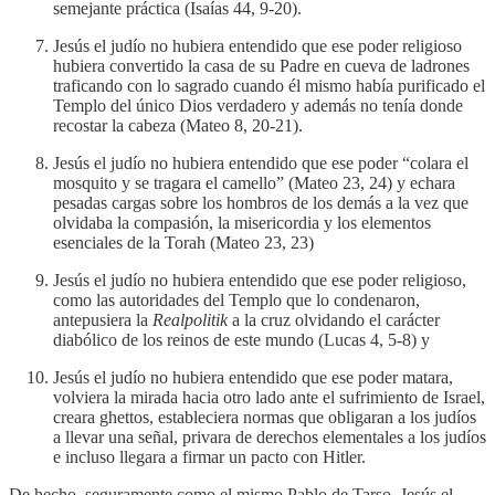
semejante práctica (Isaías 44, 9-20).
Jesús el judío no hubiera entendido que ese poder religioso
hubiera convertido la casa de su Padre en cueva de ladrones
traficando con lo sagrado cuando él mismo había purificado el
Templo del único Dios verdadero y además no tenía donde
recostar la cabeza (Mateo 8, 20-21).
Jesús el judío no hubiera entendido que ese poder “colara el
mosquito y se tragara el camello” (Mateo 23, 24) y echara
pesadas cargas sobre los hombros de los demás a la vez que
olvidaba la compasión, la misericordia y los elementos
esenciales de la Torah (Mateo 23, 23)
Jesús el judío no hubiera entendido que ese poder religioso,
como las autoridades del Templo que lo condenaron,
antepusiera la
Realpolitik
a la cruz olvidando el carácter
diabólico de los reinos de este mundo (Lucas 4, 5-8) y
Jesús el judío no hubiera entendido que ese poder matara,
volviera la mirada hacia otro lado ante el sufrimiento de Israel,
creara ghettos, estableciera normas que obligaran a los judíos
a llevar una señal, privara de derechos elementales a los judíos
e incluso llegara a firmar un pacto con Hitler.
De hecho, seguramente como el mismo Pablo de Tarso, Jesús el