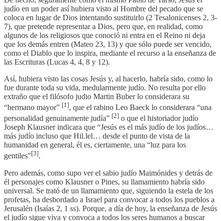
judío en un poder así hubiera visto al Hombre del pecado que se
coloca en lugar de Dios intentando sustituirlo (2 Tesalonicenses 2, 3-
7), que pretende representar a Dios, pero que, en realidad, como
algunos de los religiosos que conoció ni entra en el Reino ni deja
que los demás entren (Mateo 23, 13) y que sólo puede ser vencido,
como el Diablo que lo inspira, mediante el recurso a la enseñanza de
las Escrituras (Lucas 4, 4, 8 y 12).
Así, hubiera visto las cosas Jesús y, al hacerlo, habría sido, como lo
fue durante toda su vida, medularmente judío. No resulta por ello
extraño que el filósofo judio Martin Buber lo considerara su
[1]
“hermano mayor”
, que el rabino Leo Baeck lo considerara “una
[2]
personalidad genuinamente judía”
o que el historiador judío
Joseph Klausner indicara que “Jesús es el más judío de los judíos…
más judío incluso que Hil.lel… desde el punto de vista de la
humanidad en general, él es, ciertamente, una “luz para los
[3]
gentiles”
.
Pero además, como supo ver el sabio judío Maimónides y detrás de
él personajes como Klausner o Pines, su llamamiento habría sido
universal. Se trató de un llamamiento que, siguiendo la estela de los
profetas, ha desbordado a Israel para convocar a todos los pueblos a
Jerusalén (Isaías 2, 1 ss). Porque, a día de hoy, la enseñanza de Jesús
el judío sigue viva y convoca a todos los seres humanos a buscar