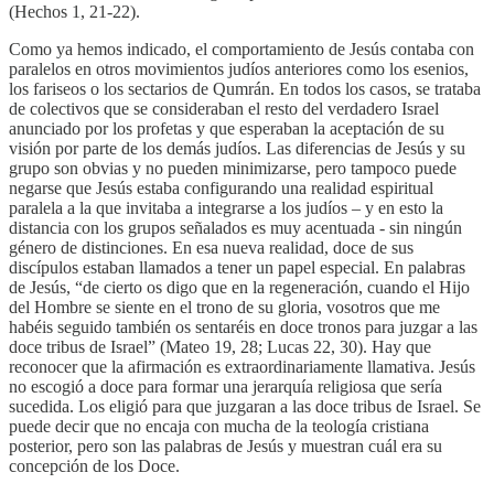
(Hechos 1, 21-22).
Como ya hemos indicado, el comportamiento de Jesús contaba con
paralelos en otros movimientos judíos anteriores como los esenios,
los fariseos o los sectarios de Qumrán. En todos los casos, se trataba
de colectivos que se consideraban el resto del verdadero Israel
anunciado por los profetas y que esperaban la aceptación de su
visión por parte de los demás judíos. Las diferencias de Jesús y su
grupo son obvias y no pueden minimizarse, pero tampoco puede
negarse que Jesús estaba configurando una realidad espiritual
paralela a la que invitaba a integrarse a los judíos – y en esto la
distancia con los grupos señalados es muy acentuada - sin ningún
género de distinciones. En esa nueva realidad, doce de sus
discípulos estaban llamados a tener un papel especial. En palabras
de Jesús, “de cierto os digo que en la regeneración, cuando el Hijo
del Hombre se siente en el trono de su gloria, vosotros que me
habéis seguido también os sentaréis en doce tronos para juzgar a las
doce tribus de Israel” (Mateo 19, 28; Lucas 22, 30). Hay que
reconocer que la afirmación es extraordinariamente llamativa. Jesús
no escogió a doce para formar una jerarquía religiosa que sería
sucedida. Los eligió para que juzgaran a las doce tribus de Israel. Se
puede decir que no encaja con mucha de la teología cristiana
posterior, pero son las palabras de Jesús y muestran cuál era su
concepción de los Doce.