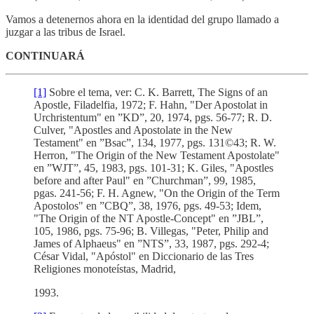
Vamos a detenernos ahora en la identidad del grupo llamado a
juzgar a las tribus de Israel.
CONTINUARÁ
[1]
Sobre el tema, ver: C. K. Barrett, The Signs of an
Apostle, Filadelfia, 1972; F. Hahn, "Der Apostolat in
Urchristentum" en ”KD”, 20, 1974, pgs. 56-77; R. D.
Culver, "Apostles and Apostolate in the New
Testament" en ”Bsac”, 134, 1977, pgs. 131©43; R. W.
Herron, "The Origin of the New Testament Apostolate"
en ”WJT”, 45, 1983, pgs. 101-31; K. Giles, "Apostles
before and after Paul" en ”Churchman”, 99, 1985,
pgas. 241-56; F. H. Agnew, "On the Origin of the Term
Apostolos" en ”CBQ”, 38, 1976, pgs. 49-53; Idem,
"The Origin of the NT Apostle-Concept" en ”JBL”,
105, 1986, pgs. 75-96; B. Villegas, "Peter, Philip and
James of Alphaeus" en ”NTS”, 33, 1987, pgs. 292-4;
César Vidal, "Apóstol" en Diccionario de las Tres
Religiones monoteístas, Madrid,
1993.