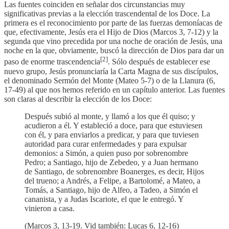
Las fuentes coinciden en señalar dos circunstancias muy
significativas previas a la elección trascendental de los Doce. La
primera es el reconocimiento por parte de las fuerzas demoníacas de
que, efectivamente, Jesús era el Hijo de Dios (Marcos 3, 7-12) y la
segunda que vino precedida por una noche de oración de Jesús, una
noche en la que, obviamente, buscó la dirección de Dios para dar un
[2]
paso de enorme trascendencia
. Sólo después de establecer ese
nuevo grupo, Jesús pronunciaría la Carta Magna de sus discípulos,
el denominado Sermón del Monte (Mateo 5-7) o de la Llanura (6,
17-49) al que nos hemos referido en un capítulo anterior. Las fuentes
son claras al describir la elección de los Doce:
Después subió al monte, y llamó a los que él quiso; y
acudieron a él. Y estableció a doce, para que estuviesen
con él, y para enviarlos a predicar, y para que tuviesen
autoridad para curar enfermedades y para expulsar
demonios: a Simón, a quien puso por sobrenombre
Pedro; a Santiago, hijo de Zebedeo, y a Juan hermano
de Santiago, de sobrenombre Boanerges, es decir, Hijos
del trueno; a Andrés, a Felipe, a Bartolomé, a Mateo, a
Tomás, a Santiago, hijo de Alfeo, a Tadeo, a Simón el
cananista, y a Judas Iscariote, el que le entregó. Y
vinieron a casa.
(Marcos 3, 13-19. Vid también: Lucas 6, 12-16)