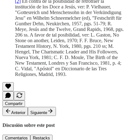
[2]
En contra de la posibilidad de retrotraer la
institución de los Doce a Jesús, ver: P. Vielhauer,
"Gottesreich und Menschensohn in der Verkündigung
Jesu" en Wilhelm Schneemelcher (ed), ”Festschrift für
Gunther Dehn, Neukirchen, 1957, pgs. 51-79; R.
Meye, Jesús and the Twelve, Grand Rapids, 1968, pgs.
206 ss. A favor de tal posibilidad, ver: L. Gaston, No
Stone on another, Leiden, 1970; F. F. Bruce, New
Testament History, N. York, 1980, pgs. 210 ss; M.
Hengel, The Charismatic Leader and His Followers,
Nueva York, 1981; C. F. D. Moule, The Birth of the
New Testament, Londres y San Francisco, 1981, p. 4;
C. Vidal, "Apóstol" en Diccionario de las Tres
Religiones, Madrid, 1993.
Compartir
Anterior
Siguiente
Discusión sobre este post
Comentarios
Restacks