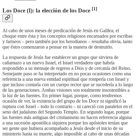
[1]
Los Doce (I): la elección de los Doce
Al cabo de unos meses de predicación de Jesús en Galilea, el
choque entre ésta y los conceptos religiosos encarnados por escribas
y fariseos – pero también por los herodianos – resultaba obvia, tanto
que éstos comenzaron a pensar en la manera de destruirlo.
La respuesta de Jesús fue establecer un grupo que sirviera de
cañamazo a un nuevo Israel, el Israel verdadero que habría
respondido a su mensaje de regreso a Dios y de cercanía del Reino.
Semejante paso se ha interpretado en no pocas ocasiones como una
referencia a una nueva entidad espiritual que rompería con Israel y
que incluso contaría con un cuerpo rector que se sucedería a lo largo
de las generaciones. Ambas visiones son totalmente insostenibles a
la luz de las fuentes. En primer lugar, porque, como tendremos
ocasión de ver, la existencia del grupo de los Doce ni significó la
ruptura con Israel – todo lo contrario – ni careció con paralelos en el
seno del judaísmo del Segundo Templo. En segundo lugar, porque
las fuentes más antiguas del cristianismo no hacen referencia alguna
a una sucesión apostólica siquiera porque los apóstoles tenían que
ser gente que hubiera acompañado a Jesús desde el inicio de su
ministerio hasta su muerte, algo imposible al cabo de unas décadas