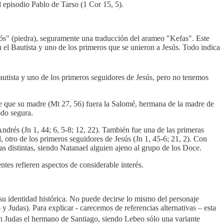
l episodio Pablo de Tarso (1 Cor 15, 5).
ós" (piedra), seguramente una traducción del arameo "Kefas". Este
 el Bautista y uno de los primeros que se unieron a Jesús. Todo indica
autista y uno de los primeros seguidores de Jesús, pero no tenemos
de que su madre (Mt 27, 56) fuera la Salomé, hermana de la madre de
odo segura.
ndrés (Jn 1, 44; 6, 5-8; 12, 22). También fue una de las primeras
otro de los primeros seguidores de Jesús (Jn 1, 45-6; 21, 2). Con
nas distintas, siendo Natanael alguien ajeno al grupo de los Doce.
es refieren aspectos de considerable interés.
su identidad histórica. No puede decirse lo mismo del personaje
Judas). Para explicar - carecemos de referencias alternativas – esta
n Judas el hermano de Santiago, siendo Lebeo sólo una variante