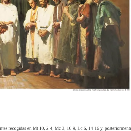
ntes recogidas en Mt 10, 2-4, Mc 3, 16-9, Lc 6, 14-16 y, posteriorment