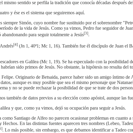
el mismo sentido se perfila la tradición que conocía décadas después de
cuatro y ése es el sistema que seguiremos aquí.
es siempre Simón, cuyo nombre fue sustituido por el sobrenombre "Petr
 período de la vida de Jesús. Como ya vimos, Pedro fue seguidor de Juan
[3]
 abandonando para seguir totalmente a Jesús
.
[4]
 Andrés
(Jn 1, 40ª1; Mc 1, 16). También fue él discípulo de Juan el B
escadores en Galilea (Mc 1, 19). Se ha especulado con la posibilidad 
habrían sido primos de Jesús. No obstante, la hipótesis no resulta del t
Felipe. Originario de Betsaida, parece haber sido un amigo íntimo de A
datos, aunque es muy posible que sea el mismo personaje que Natanael, 
 tema y no se puede rechazar la posibilidad de que se trate de dos perso
 también de datos previos a su elección como apóstol, aunque las fuent
Galilea y que, como ya vimos, dejó su ocupación para seguir a Jesús.
ista como Santiago de Alfeo no parecen ocasionar problemas en cuanto a 
echos. En las distintas fuentes aparecen tres nombres (Lebeo, Tadeo y 
5]
. Lo más posible, sin embargo, es que debamos identificar a Tadeo co