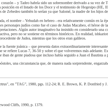
b, corazón – y Tadeo habría sido un sobrenombre derivado a su vez de T
osición en el listado de los Doce y el testimonio de Hegesipo (HE, III,
s de Zebedeo también lo serían ya que Salomé, la madre de los hijos d
ada, el nombre – Yehudah en hebreo - era relativamente común en la épo
des personajes judíos como fue el caso de Judas Macabeo, el héroe de la 
pretaciones. Algún autor imaginativo ha insistido en considerarlo una cor
ractiva, pero no se sostiene en términos históricos. En realidad, ishkari
procedente de Judea, mientras que los otros eran galileos.
 la fuente joánica – que presenta datos extraordinariamente interesante
que se refiere Lucas 7, 36-50 y sobre el que volveremos más adelante. 
, que iban de gente piadosa que incluso había seguido a Juan el Bautista
óstoles, una circunstancia que, de manera nada sorprendente, engarzaba c
etrus", en ”TAG”, 1980, pgs. 112-24; R. E. Brown, K. P. Donfried y J
wood Cliffs, 1990, p. 1379.