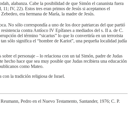
odah, alabanza. Cabe la posibilidad de que Simón el cananista fuera
 11; IV, 22). Estos tres eran primos de Jesús si aceptamos el
e Zebedeo, era hermana de María, la madre de Jesús.
ca. No sólo correspondía a uno de los doce patriarcas del que partió
resistencia contra Antíoco IV Epífanes a mediados del s. II a. de C.
rupción del término “sicarius” lo que lo convertiría en un terrorista
ot tan sólo significa el “hombre de Kariot”, una pequeña localidad judía
s sobre el personaje – lo relaciona con un tal Simón, padre de Judas
Este hecho hace que sea muy posible que Judas recibiera una educación
 a publicanos como Mateo.
on la tradición religiosa de Israel.
. Reumann, Pedro en el Nuevo Testamento, Santander, 1976; C. P.