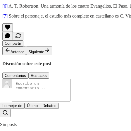
[6]
A. T. Robertson, Una armonía de los cuatro Evangelios, El Paso, 1
[7]
Sobre el personaje, el estudio más complete en castellano es C. Vi
Compartir
Anterior
Siguiente
Discusión sobre este post
Comentarios
Restacks
Lo mejor de
Último
Debates
Sin posts