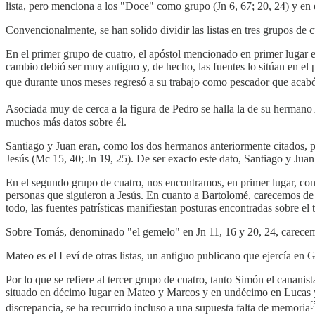
lista, pero menciona a los "Doce" como grupo (Jn 6, 67; 20, 24) y en 
Convencionalmente, se han solido dividir las listas en tres grupos de 
En el primer grupo de cuatro, el apóstol mencionado en primer lugar 
cambio debió ser muy antiguo y, de hecho, las fuentes lo sitúan en el
que durante unos meses regresó a su trabajo como pescador que acabó
Asociada muy de cerca a la figura de Pedro se halla la de su hermano
muchos más datos sobre él.
Santiago y Juan eran, como los dos hermanos anteriormente citados, p
Jesús (Mc 15, 40; Jn 19, 25). De ser exacto este dato, Santiago y Juan 
En el segundo grupo de cuatro, nos encontramos, en primer lugar, con 
personas que siguieron a Jesús. En cuanto a Bartolomé, carecemos de 
todo, las fuentes patrísticas manifiestan posturas encontradas sobre el
Sobre Tomás, denominado "el gemelo" en Jn 11, 16 y 20, 24, carecemos
Mateo es el Leví de otras listas, un antiguo publicano que ejercía en 
Por lo que se refiere al tercer grupo de cuatro, tanto Simón el canan
situado en décimo lugar en Mateo y Marcos y en undécimo en Lucas y H
[
discrepancia, se ha recurrido incluso a una supuesta falta de memoria