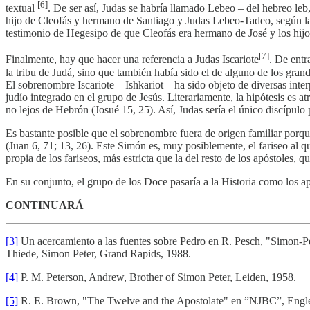
[6]
textual
. De ser así, Judas se habría llamado Lebeo – del hebreo le
hijo de Cleofás y hermano de Santiago y Judas Lebeo-Tadeo, según la p
testimonio de Hegesipo de que Cleofás era hermano de José y los hijo
[7]
Finalmente, hay que hacer una referencia a Judas Iscariote
. De entr
la tribu de Judá, sino que también había sido el de alguno de los gran
El sobrenombre Iscariote – Ishkariot – ha sido objeto de diversas inter
judío integrado en el grupo de Jesús. Literariamente, la hipótesis es at
no lejos de Hebrón (Josué 15, 25). Así, Judas sería el único discípulo 
Es bastante posible que el sobrenombre fuera de origen familiar porque
(Juan 6, 71; 13, 26). Este Simón es, muy posiblemente, el fariseo al 
propia de los fariseos, más estricta que la del resto de los apóstoles
En su conjunto, el grupo de los Doce pasaría a la Historia como los ap
CONTINUARÁ
[3]
Un acercamiento a las fuentes sobre Pedro en R. Pesch, "Simon-P
Thiede, Simon Peter, Grand Rapids, 1988.
[4]
P. M. Peterson, Andrew, Brother of Simon Peter, Leiden, 1958.
[5]
R. E. Brown, "The Twelve and the Apostolate" en ”NJBC”, Engle