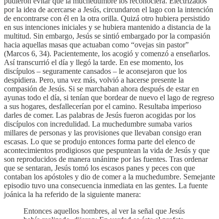
pudieron evitar que la muchedumbre los reconociera. Electrizados
por la idea de acercarse a Jesús, circundaron el lago con la intención
de encontrarse con él en la otra orilla. Quizá otro hubiera persistido
en sus intenciones iniciales y se hubiera mantenido a distancia de la
multitud. Sin embargo, Jesús se sintió embargado por la compasión
hacia aquellas masas que actuaban como “ovejas sin pastor”
(Marcos 6, 34). Pacientemente, los acogió y comenzó a enseñarlos.
Así transcurrió el día y llegó la tarde. En ese momento, los
discípulos – seguramente cansados – le aconsejaron que los
despidiera. Pero, una vez más, volvió a hacerse presente la
compasión de Jesús. Si se marchaban ahora después de estar en
ayunas todo el día, si tenían que bordear de nuevo el lago de regreso
a sus hogares, desfallecerían por el camino. Resultaba imperioso
darles de comer. Las palabras de Jesús fueron acogidas por los
discípulos con incredulidad. La muchedumbre sumaba varios
millares de personas y las provisiones que llevaban consigo eran
escasas. Lo que se produjo entonces forma parte del elenco de
acontecimientos prodigiosos que pespuntean la vida de Jesús y que
son reproducidos de manera unánime por las fuentes. Tras ordenar
que se sentaran, Jesús tomó los escasos panes y peces con que
contaban los apóstoles y dio de comer a la muchedumbre. Semejante
episodio tuvo una consecuencia inmediata en las gentes. La fuente
joánica la ha referido de la siguiente manera:
Entonces aquellos hombres, al ver la señal que Jesús