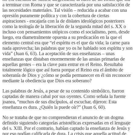
a terminar con Roma y que se caracterizaría por una satisfacción de
las necesidades materiales. Tal visión – reducida a acabar con una
opresión puramente política y con la cobertura de ciertas
aspiraciones - encajaría con la de dislates ideológicos posteriores
como la teología de la liberación de la segunda mitad del s. XX o
incluso con pensamientos utópicos como el socialismo, pero, desde
luego, era diametralmente opuesta a su predicación en la que el
elemento central era que “el espíritu es el que da vida; la carne para
nada aprovecha; las palabras que yo os he hablado son espíritu y son
vida” (Juan 6, 63). La aceptación de sus enseñanzas – unas
enseñanzas que distaban enormemente de las ansias primarias de
aquellas gentes – era la clave para entrar en el Reino. Resultaba
totalmente lógico que así fuera porque el Reino era el ámbito de
soberanía de Dios y ¿cómo se podía permanecer en él sin reconocer
mediante la obediencia que Dios era soberano?
Las palabras de Jesús, a pesar de su contenido simbólico, fueron
captadas de manera cabal por sus oyentes. Como señala la fuente
joanea, “muchos de sus discípulos, al escuchar, dijeron: Esta
enseñanza es dura. ¿Quién la puede oír?” (Juan 6, 60).
No se trataba de que no comprendieran el anuncio de un dogma
definido siguiendo categorías aristotélicas expresadas en el lenguaje
del s. XIII. Por el contrario, habían captado la enseñanza de Jesús y
por eso podían calificarla de dura. La crisis que aquella actitud de