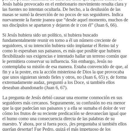
Jesús había provocado en el embrionario movimiento resulta clara y
las fuentes no intentan ocultarla. De hecho, a la desilusión de las
masas se sumó la deserción de no pocos de sus seguidores. Indica
nuevamente la fuente joanea que “desde aquel momento, muchos de
sus discípulos se apartaron y dejaron de ir con él” (Juan 6, 66).
Si Jesús hubiera sido un político, si hubiera buscado
fundamentalmente reunir en torno a él un número creciente de
seguidores, si su intención hubiera sido implantar el Reino tal y
como lo esperaban sus paisanos, es más que posible que hubiera
flexibilizado sus exigencias e intentado hallar un terreno común que
le permitiera conservar su influencia. Sin embargo, Jesús no
contemplaba su misión de esa manera. Estaba convencido de que, al
fin y a la postre, era la acción misteriosa de Dios la que provocaba
que unos siguieran siendo fieles y otros, no (Juan 6, 65) y, de forma
extremadamente audaz, preguntó a los Doce, si también ellos
deseaban abandonarlo (Juan 6, 67).
La pregunta de Jesús debió causar una enorme conmoción en sus
seguidores más cercanos. Seguramente, su confusión no era menor
que la que padecían sus paisanos y a ella se sumaba el dolor de ver
cómo los frutos de su reciente predicación se desvanecían igual que
el humo como una consecuencia directa de las palabras de su
maestro. Y ahora, por si fuera poco, ¡les preguntaba si también ellos
querían desertar! Fue Pedro, quizá el más impetuoso de los