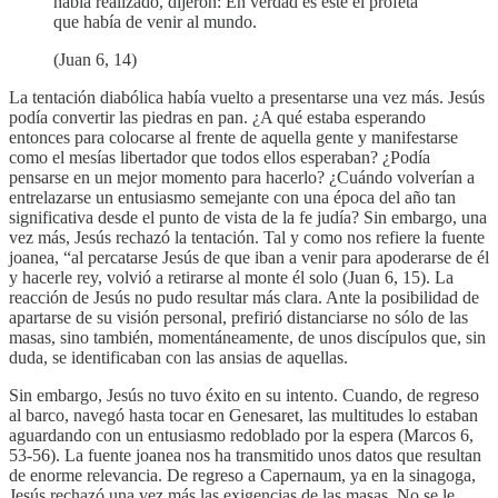
había realizado, dijeron: En verdad es éste el profeta
que había de venir al mundo.
(Juan 6, 14)
La tentación diabólica había vuelto a presentarse una vez más. Jesús
podía convertir las piedras en pan. ¿A qué estaba esperando
entonces para colocarse al frente de aquella gente y manifestarse
como el mesías libertador que todos ellos esperaban? ¿Podía
pensarse en un mejor momento para hacerlo? ¿Cuándo volverían a
entrelazarse un entusiasmo semejante con una época del año tan
significativa desde el punto de vista de la fe judía? Sin embargo, una
vez más, Jesús rechazó la tentación. Tal y como nos refiere la fuente
joanea, “al percatarse Jesús de que iban a venir para apoderarse de él
y hacerle rey, volvió a retirarse al monte él solo (Juan 6, 15). La
reacción de Jesús no pudo resultar más clara. Ante la posibilidad de
apartarse de su visión personal, prefirió distanciarse no sólo de las
masas, sino también, momentáneamente, de unos discípulos que, sin
duda, se identificaban con las ansias de aquellas.
Sin embargo, Jesús no tuvo éxito en su intento. Cuando, de regreso
al barco, navegó hasta tocar en Genesaret, las multitudes lo estaban
aguardando con un entusiasmo redoblado por la espera (Marcos 6,
53-56). La fuente joanea nos ha transmitido unos datos que resultan
de enorme relevancia. De regreso a Capernaum, ya en la sinagoga,
Jesús rechazó una vez más las exigencias de las masas. No se le