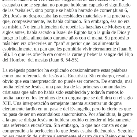
escapaba que le seguían no porque hubieran captado el significado
de las “señales”, sino porque se habían hartado de comer (Juan 6,
26). Jesús no despreciaba las necesidades materiales y la prueba es
que, compasivamente, las había colmado. Sin embargo, ésa no era
su misión. No tenía intención de repetir las hazañas de Moisés que,
siglos antes, había sacado a Israel de Egipto bajo la guía de Dios y
luego lo había alimentado durante años con el maná. Su propósito
más bien era ofrecerles un “pan” superior que los alimentaría
espiritualmente, un pan que les permitiría vivir eternamente (Juan 6,
58). Lo que les ofrecía era comer la carne y beber la sangre del Hijo
del Hombre, del mesías (Juan 6, 54-55).
La exégesis posterior ha explicado ocasionalmente estas palabras
como una referencia de Jesús a la Eucaristía. Sin embargo, resulta
obvio que esa interpretación no puede ser correcta. De entrada, mal
podía referirse Jesús a una práctica de las primeras comunidades
cristianas que aún no había sido establecida y todavía menos lo
podía hacer en los términos de un dogma que se definiría en el siglo
XIII. Una interpretación semejante intenta sustentar un dogma
ciertamente tardío en un pasaje del Evangelio, pero lo cierto es que
no pasa de ser un escandaloso anacronismo. Por añadidura, la gente
a la que se dirigía Jesús no hubiera podido entender ni lejanamente
una referencia eucarística. Sin embargo, lo que nos consta es que
comprendió a la perfección lo que Jesús estaba diciéndoles. Seguirle
no era cuestión de subirse alegremente al carro de un Reino que iba