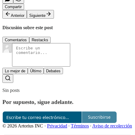
Compartir
Anterior
Siguiente
Discusión sobre este post
Comentarios
Restacks
Lo mejor de
Último
Debates
Sin posts
Por supuesto, sigue adelante.
Suscribirse
© 2026 Artorius INC
·
Privacidad
∙
Términos
∙
Aviso de recolección