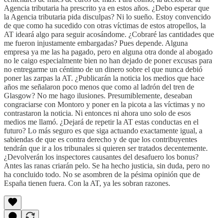
Agencia tributaria ha prescrito ya en estos años. ¿Debo esperar que
la Agencia tributaria pida disculpas? Ni lo sueño. Estoy convencido
de que como ha sucedido con otras víctimas de estos atropellos, la
AT ideará algo para seguir acosándome. ¿Cobraré las cantidades que
me fueron injustamente embargadas? Pues depende. Alguna
empresa ya me las ha pagado, pero en alguna otra donde al abogado
no le caigo especialmente bien no han dejado de poner excusas para
no entregarme un céntimo de un dinero sobre el que nunca debió
poner las zarpas la AT. ¿Publicarán la noticia los medios que hace
años me señalaron poco menos que como al ladrón del tren de
Glasgow? No me hago ilusiones. Presumiblemente, deseaban
congraciarse con Montoro y poner en la picota a las víctimas y no
contrastaron la noticia. Ni entonces ni ahora uno solo de esos
medios me llamó. ¿Dejará de repetir la AT estas conductas en el
futuro? Lo más seguro es que siga actuando exactamente igual, a
sabiendas de que es contra derecho y de que los contribuyentes
tendrán que ir a los tribunales si quieren ser tratados decentemente.
¿Devolverán los inspectores causantes del desafuero los bonus?
Antes las ranas criarán pelo. Se ha hecho justicia, sin duda, pero no
ha concluido todo. No se asombren de la pésima opinión que de
España tienen fuera. Con la AT, ya les sobran razones.