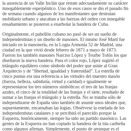
la ausencia de un Valle Inclán que retrate adecuadamente su carácter
innegablemente esperpéntico. Uno de esos casos se dio el pasado fin
de semana cuando algunos de los manifestantes que destruían
mobiliario urbano y atacaban a las fuerzas del orden con innegable
ensañamiento se pusieron a enarbolar la bandera de Cuba.
Originalmente, el pabellón cubano no pasó de ser un sueño de
independentistas y un diseño de masones. El mismo José Martí fue
iniciado en la masonería, en la Logia Armonía 52 de Madrid, una
ciudad en la que vivió desde febrero de 1871 a mayo de 1873.
Fueron los también masones Narciso López y Teurbe Tolón los que
diseñaron la nueva bandera. Para el color rojo, López sugirió el
triángulo equilátero como símbolo del poder que asiste al Gran
Arquitecto y de “libertad, igualdad y fraternidad”. La estrella de
cinco puntas era una referencia a las virtudes del maestro masón
(fuerza, belleza, sabiduría, virtud y caridad) e igualmente se
representaron los tres números simbólicos: el tres de las franjas
azules, el cinco de la totalidad de las franjas y el siete, resultado de
sumar a las franjas el triángulo y la estrella. No se trataba sólo de
independizarse de España sino también de asumir unos ideales que,
supuestamente, encarnaban las logias. Obsérvese la estelada de los
independentistas catalanes y se percibirá el parecido porque la
Esquerra, históricamente, siempre ha sido un partido masónico. Las
gentes de la Esquerra no han copiado la bandera de la isla caribeña
como algunos afirman. Simplemente, el punto de arranque es el