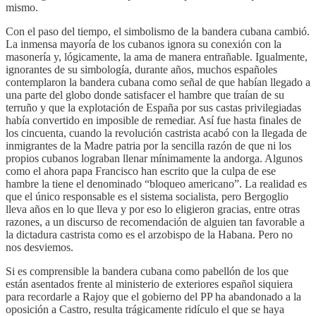
mismo.
Con el paso del tiempo, el simbolismo de la bandera cubana cambió.
La inmensa mayoría de los cubanos ignora su conexión con la
masonería y, lógicamente, la ama de manera entrañable. Igualmente,
ignorantes de su simbología, durante años, muchos españoles
contemplaron la bandera cubana como señal de que habían llegado a
una parte del globo donde satisfacer el hambre que traían de su
terruño y que la explotación de España por sus castas privilegiadas
había convertido en imposible de remediar. Así fue hasta finales de
los cincuenta, cuando la revolución castrista acabó con la llegada de
inmigrantes de la Madre patria por la sencilla razón de que ni los
propios cubanos lograban llenar mínimamente la andorga. Algunos
como el ahora papa Francisco han escrito que la culpa de ese
hambre la tiene el denominado “bloqueo americano”. La realidad es
que el único responsable es el sistema socialista, pero Bergoglio
lleva años en lo que lleva y por eso lo eligieron gracias, entre otras
razones, a un discurso de recomendación de alguien tan favorable a
la dictadura castrista como es el arzobispo de la Habana. Pero no
nos desviemos.
Si es comprensible la bandera cubana como pabellón de los que
están asentados frente al ministerio de exteriores español siquiera
para recordarle a Rajoy que el gobierno del PP ha abandonado a la
oposición a Castro, resulta trágicamente ridículo el que se haya