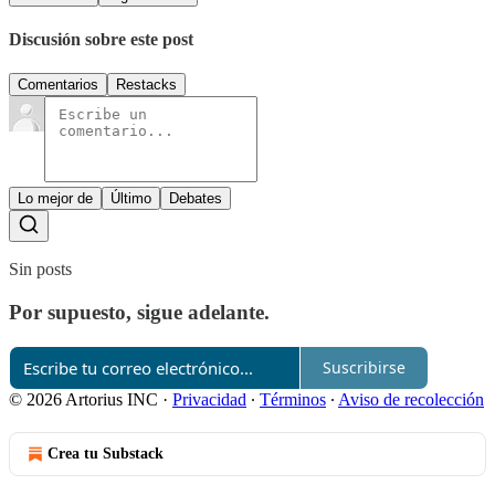
Discusión sobre este post
Comentarios
Restacks
Lo mejor de
Último
Debates
Sin posts
Por supuesto, sigue adelante.
Suscribirse
© 2026 Artorius INC
·
Privacidad
∙
Términos
∙
Aviso de recolección
Crea tu Substack