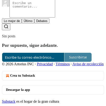
Lo mejor de
Último
Debates
Sin posts
Por supuesto, sigue adelante.
Suscribirse
© 2026 Artorius INC
·
Privacidad
∙
Términos
∙
Aviso de recolección
Crea tu Substack
Descargar la app
Substack
es el hogar de la gran cultura