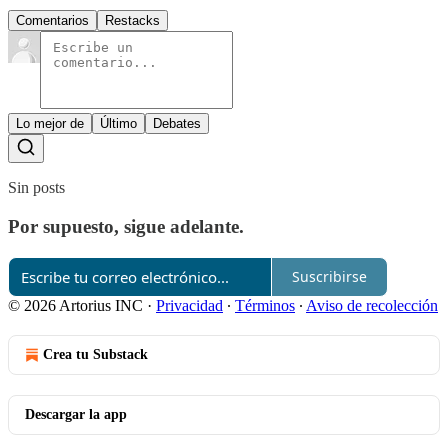
Comentarios
Restacks
Lo mejor de
Último
Debates
Sin posts
Por supuesto, sigue adelante.
Suscribirse
© 2026 Artorius INC
·
Privacidad
∙
Términos
∙
Aviso de recolección
Crea tu Substack
Descargar la app