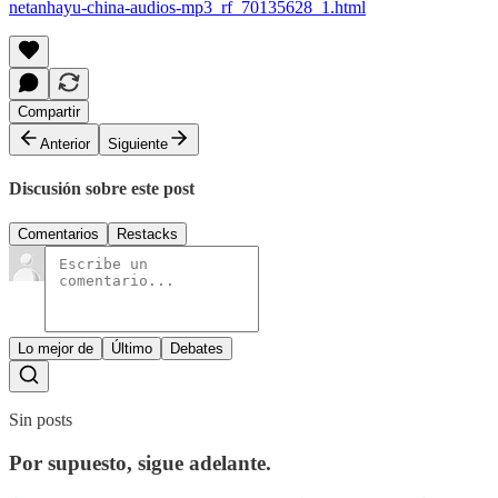
netanhayu-china-audios-mp3_rf_70135628_1.html
Compartir
Anterior
Siguiente
Discusión sobre este post
Comentarios
Restacks
Lo mejor de
Último
Debates
Sin posts
Por supuesto, sigue adelante.