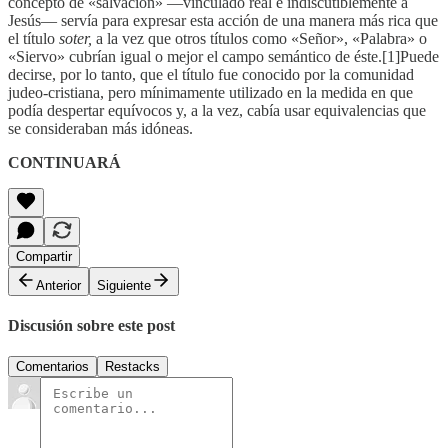
concepto de «salvación» —vinculado real e indiscutiblemente a
Jesús— servía para expresar esta acción de una manera más rica que
el título
soter,
a la vez que otros títulos como «Señor», «Palabra» o
«Siervo» cubrían igual o mejor el campo semántico de éste.[1]Puede
decirse, por lo tanto, que el título fue conocido por la comunidad
judeo-cristiana, pero mínimamente utilizado en la medida en que
podía despertar equívocos y, a la vez, cabía usar equivalencias que
se consideraban más idóneas.
CONTINUARÁ
Compartir
Anterior
Siguiente
Discusión sobre este post
Comentarios
Restacks