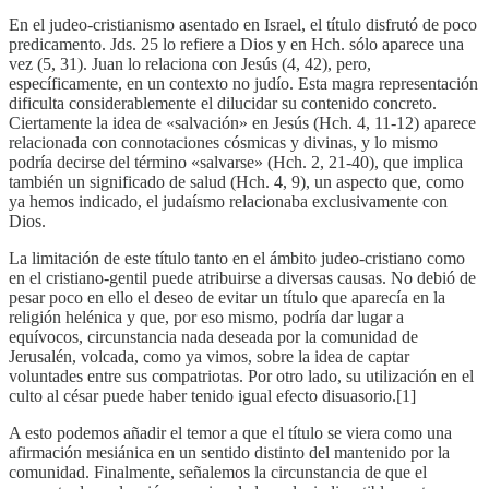
En el judeo-cristianismo asentado en Israel, el título disfrutó de poco
predicamento. Jds. 25 lo refiere a Dios y en Hch. sólo aparece una
vez (5, 31). Juan lo relaciona con Jesús (4, 42), pero,
específicamente, en un contexto no judío. Esta magra representación
dificulta considerablemente el dilucidar su contenido concreto.
Ciertamente la idea de «salvación» en Jesús (Hch. 4, 11-12) aparece
relacionada con connotaciones cósmicas y divinas, y lo mismo
podría decirse del término «salvarse» (Hch. 2, 21-40), que implica
también un significado de salud (Hch. 4, 9), un aspecto que, como
ya hemos indicado, el judaísmo relacionaba exclusivamente con
Dios.
La limitación de este título tanto en el ámbito judeo-cristiano como
en el cristiano-gentil puede atribuirse a diversas causas. No debió de
pesar poco en ello el deseo de evitar un título que aparecía en la
religión helénica y que, por eso mismo, podría dar lugar a
equívocos, circunstancia nada deseada por la comunidad de
Jerusalén, volcada, como ya vimos, sobre la idea de captar
voluntades entre sus compatriotas. Por otro lado, su utilización en el
culto al césar puede haber tenido igual efecto disuasorio.[1]
A esto podemos añadir el temor a que el título se viera como una
afirmación mesiánica en un sentido distinto del mantenido por la
comunidad. Finalmente, señalemos la circunstancia de que el