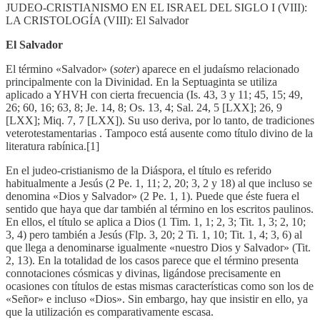
JUDEO-CRISTIANISMO EN EL ISRAEL DEL SIGLO I (VIII):
LA CRISTOLOGÍA (VIII): El Salvador
El Salvador
El término «Salvador» (
soter
) aparece en el judaísmo relacionado
principalmente con la Divinidad. En la Septuaginta se utiliza
aplicado a YHVH con cierta frecuencia (Is. 43, 3 y 11; 45, 15; 49,
26; 60, 16; 63, 8; Je. 14, 8; Os. 13, 4; Sal. 24, 5 [LXX]; 26, 9
[LXX]; Miq. 7, 7 [LXX]). Su uso deriva, por lo tanto, de tradiciones
veterotestamentarias . Tampoco está ausente como título divino de la
literatura rabínica.[1]
En el judeo-cristianismo de la Diáspora, el título es referido
habitualmente a Jesús (2 Pe. 1, 11; 2, 20; 3, 2 y 18) al que incluso se
denomina «Dios y Salvador» (2 Pe. 1, 1). Puede que éste fuera el
sentido que haya que dar también al término en los escritos paulinos.
En ellos, el título se aplica a Dios (1 Tim. 1, 1; 2, 3; Tit. 1, 3; 2, 10;
3, 4) pero también a Jesús (Flp. 3, 20; 2 Ti. 1, 10; Tit. 1, 4; 3, 6) al
que llega a denominarse igualmente «nuestro Dios y Salvador» (Tit.
2, 13). En la totalidad de los casos parece que el término presenta
connotaciones cósmicas y divinas, ligándose precisamente en
ocasiones con títulos de estas mismas características como son los de
«Señor» e incluso «Dios». Sin embargo, hay que insistir en ello, ya
que la utilización es comparativamente escasa.