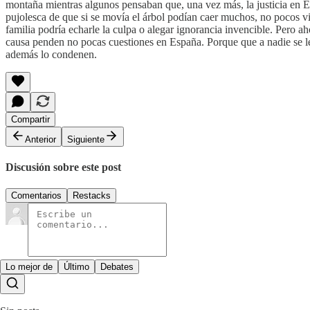
montaña mientras algunos pensaban que, una vez más, la justicia en Esp
pujolesca de que si se movía el árbol podían caer muchos, no pocos vi
familia podría echarle la culpa o alegar ignorancia invencible. Pero a
causa penden no pocas cuestiones en España. Porque que a nadie se le
además lo condenen.
Compartir
Anterior
Siguiente
Discusión sobre este post
Comentarios
Restacks
Lo mejor de
Último
Debates