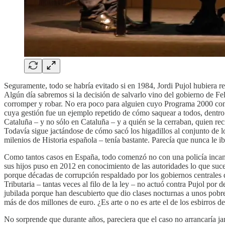
Seguramente, todo se habría evitado si en 1984, Jordi Pujol hubiera re
Algún día sabremos si la decisión de salvarlo vino del gobierno de Fel
corromper y robar. No era poco para alguien cuyo Programa 2000 const
cuya gestión fue un ejemplo repetido de cómo saquear a todos, dentro y
Cataluña – y no sólo en Cataluña – y a quién se la cerraban, quien re
Todavía sigue jactándose de cómo sacó los higadillos al conjunto de l
milenios de Historia española – tenía bastante. Parecía que nunca le ib
Como tantos casos en España, todo comenzó no con una policía incansa
sus hijos puso en 2012 en conocimiento de las autoridades lo que sucedí
porque décadas de corrupción respaldado por los gobiernos centrales dej
Tributaria – tantas veces al filo de la ley – no actuó contra Pujol por 
jubilada porque han descubierto que dio clases nocturnas a unos pobre
más de dos millones de euro. ¿Es arte o no es arte el de los esbirros de
No sorprende que durante años, pareciera que el caso no arrancaría ja