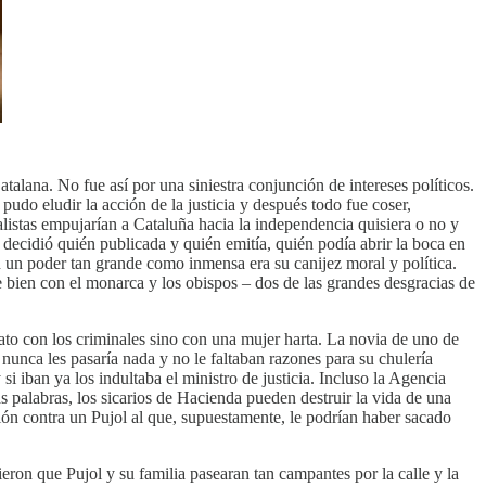
talana. No fue así por una siniestra conjunción de intereses políticos.
pudo eludir la acción de la justicia y después todo fue coser,
istas empujarían a Cataluña hacia la independencia quisiera o no y
 decidió quién publicada y quién emitía, quién podía abrir la boca en
n un poder tan grande como inmensa era su canijez moral y política.
e bien con el monarca y los obispos – dos de las grandes desgracias de
to con los criminales sino con una mujer harta. La novia de uno de
 nunca les pasaría nada y no le faltaban razones para su chulería
i iban ya los indultaba el ministro de justicia. Incluso la Agencia
ras palabras, los sicarios de Hacienda pueden destruir la vida de una
ción contra un Pujol al que, supuestamente, le podrían haber sacado
eron que Pujol y su familia pasearan tan campantes por la calle y la