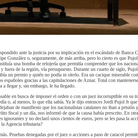
spondido ante la justicia por su implicación en el escándalo de Banca Ca
ipe González o, seguramente, de más arriba, pero lo cierto es que Pujol 
ituía una bomba de relojería que permitía comprender que los nacional
 fuera de la región, vía presupuesto. Durante un cuarto de siglo, Pujol
cibía un premio y quién no podía ni olerlo. Era un cacique miserable co
os españoles gracias a las capitulaciones de Aznar. Total con manteners
a a llegar y, sin embargo, le ha llegado.
ble en busca de imponer el orden o con un juez incorruptible en su tra
a o, al menos, lo que ella sabía. Ya le dijo entonces Jordi Pujol Jr que
aban de manifiesto que los nacionalistas catalanes no iban a prisión y s
delito fiscal y un día, nos informó de que la causa había prescrito. En ot
s ignorantes y no declaró unos cientos de euros, pero se les pasa la ac
 la Agencia tributaria?
más. Pruebas denegadas por el juez o acciones a paso de caracol permiti