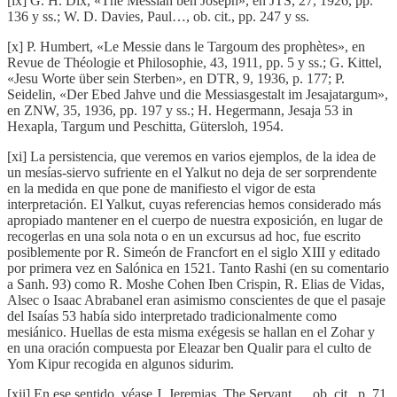
[ix] G. H. Dix, «The Messiah ben Joseph», en JTS, 27, 1926, pp.
136 y ss.; W. D. Davies, Paul…, ob. cit., pp. 247 y ss.
[x] P. Humbert, «Le Messie dans le Targoum des prophètes», en
Revue de Théologie et Philosophie, 43, 1911, pp. 5 y ss.; G. Kittel,
«Jesu Worte über sein Sterben», en DTR, 9, 1936, p. 177; P.
Seidelin, «Der Ebed Jahve und die Messiasgestalt im Jesajatargum»,
en ZNW, 35, 1936, pp. 197 y ss.; H. Hegermann, Jesaja 53 in
Hexapla, Targum und Peschitta, Gütersloh, 1954.
[xi] La persistencia, que veremos en varios ejemplos, de la idea de
un mesías-siervo sufriente en el Yalkut no deja de ser sorprendente
en la medida en que pone de manifiesto el vigor de esta
interpretación. El Yalkut, cuyas referencias hemos considerado más
apropiado mantener en el cuerpo de nuestra exposición, en lugar de
recogerlas en una sola nota o en un excursus ad hoc, fue escrito
posiblemente por R. Simeón de Francfort en el siglo XIII y editado
por primera vez en Salónica en 1521. Tanto Rashi (en su comentario
a Sanh. 93) como R. Moshe Cohen Iben Crispin, R. Elias de Vidas,
Alsec o Isaac Abrabanel eran asimismo conscientes de que el pasaje
del Isaías 53 había sido interpretado tradicionalmente como
mesiánico. Huellas de esta misma exégesis se hallan en el Zohar y
en una oración compuesta por Eleazar ben Qualir para el culto de
Yom Kipur recogida en algunos sidurim.
[xii] En ese sentido, véase J. Jeremias, The Servant…, ob. cit., p. 71.