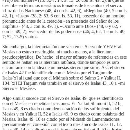
«Hijo del hombre» (13, 32-7; 14, 9; 13, 26 con Is. 49, 2), al que se
describe en términos mesiánicos tomados de los cantos del siervo:
«Luz de las Naciones» (48, 4 con Is. 42, 6), «Elegido» (40, 5 con Is.
42, 1), «Justo» (38, 2; 53, 6 con Is. 53, 11), poseedor de un nombre
pronunciado antes de la creación «en presencia del Señor de los
Espíritus» (48, 3 con Is. 49, 1), «Oculto ante Dios» (48, 6 y 62, 7
con Is. 49, 2), «vencedor de los poderosos» (46, 4; 62, 1 con Is. 49,
7; 52, 13-5) y otros.
Sin embargo, la interpretación que veía en el Siervo de YHVH al
Mesías no estuvo restringida, ni mucho menos, a la literatura
pseudoepigráfica. De hecho, el mayor número de referencias en este
sentido se hallan en la literatura rabínica, donde tampoco es raro
encontrarse con la idea de un mesías-siervo que sufre. Así, el siervo
de Isaías 42 fue identificado con el Mesías por el Targum de
Isaías[x] al igual que por el Midrash sobre el Salmo 2 y Yalkut II,
104.[xi] El Targum veía también en el siervo de Isaías 43, 10 a «mi
Siervo el Mesías».
Algo similar sucede con el Siervo de Isaías 49, que es identificado
con el Mesías en repetidas ocasiones. En Yalkut Shimoni II, 52 b,
Isaías 49, 8 es citado como demostración de los sufrimientos del
Mesías y en Yalkut II, 52 a Isaías 49, 9 es citado como palabras del
Mesías. Isaías 49, 10 es citado por el Midrash de Lamentaciones
precisamente en conexión con el texto mesiánico de Isaías 11, 12.
Isaías 49, 14 es aplicado mesiánicamente en Yalkut II, 52 c. Isaías