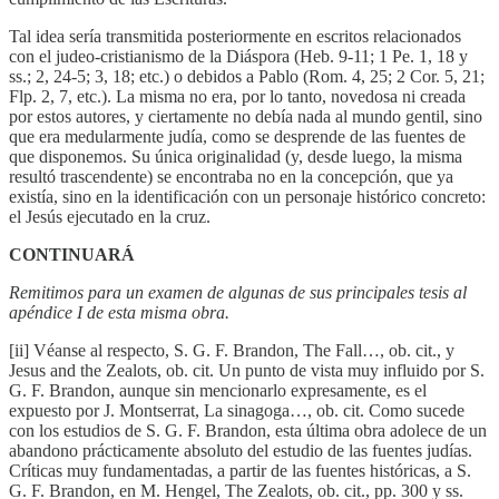
Tal idea sería transmitida posteriormente en escritos relacionados
con el judeo-cristianismo de la Diáspora (Heb. 9-11; 1 Pe. 1, 18 y
ss.; 2, 24-5; 3, 18; etc.) o debidos a Pablo (Rom. 4, 25; 2 Cor. 5, 21;
Flp. 2, 7, etc.). La misma no era, por lo tanto, novedosa ni creada
por estos autores, y ciertamente no debía nada al mundo gentil, sino
que era medularmente judía, como se desprende de las fuentes de
que disponemos. Su única originalidad (y, desde luego, la misma
resultó trascendente) se encontraba no en la concepción, que ya
existía, sino en la identificación con un personaje histórico concreto:
el Jesús ejecutado en la cruz.
CONTINUARÁ
Remitimos para un examen de algunas de sus principales tesis al
apéndice I de esta misma obra.
[ii] Véanse al respecto, S. G. F. Brandon, The Fall…, ob. cit., y
Jesus and the Zealots, ob. cit. Un punto de vista muy influido por S.
G. F. Brandon, aunque sin mencionarlo expresamente, es el
expuesto por J. Montserrat, La sinagoga…, ob. cit. Como sucede
con los estudios de S. G. F. Brandon, esta última obra adolece de un
abandono prácticamente absoluto del estudio de las fuentes judías.
Críticas muy fundamentadas, a partir de las fuentes históricas, a S.
G. F. Brandon, en M. Hengel, The Zealots, ob. cit., pp. 300 y ss.