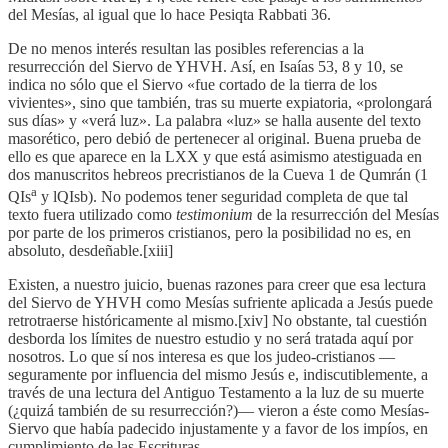
del Mesías, al igual que lo hace Pesiqta Rabbati 36.
De no menos interés resultan las posibles referencias a la
resurrección del Siervo de YHVH. Así, en Isaías 53, 8 y 10, se
indica no sólo que el Siervo «fue cortado de la tierra de los
vivientes», sino que también, tras su muerte expiatoria, «prolongará
sus días» y «verá luz». La palabra «luz» se halla ausente del texto
masorético, pero debió de pertenecer al original. Buena prueba de
ello es que aparece en la LXX y que está asimismo atestiguada en
dos manuscritos hebreos precristianos de la Cueva 1 de Qumrán (1
a
QIs
y lQIsb). No podemos tener seguridad completa de que tal
texto fuera utilizado como
testimonium
de la resurrección del Mesías
por parte de los primeros cristianos, pero la posibilidad no es, en
absoluto, desdeñable.[xiii]
Existen, a nuestro juicio, buenas razones para creer que esa lectura
del Siervo de YHVH como Mesías sufriente aplicada a Jesús puede
retrotraerse históricamente al mismo.[xiv] No obstante, tal cuestión
desborda los límites de nuestro estudio y no será tratada aquí por
nosotros. Lo que sí nos interesa es que los judeo-cristianos —
seguramente por influencia del mismo Jesús e, indiscutiblemente, a
través de una lectura del Antiguo Testamento a la luz de su muerte
(¿quizá también de su resurrección?)— vieron a éste como Mesías-
Siervo que había padecido injustamente y a favor de los impíos, en
cumplimiento de las Escrituras.