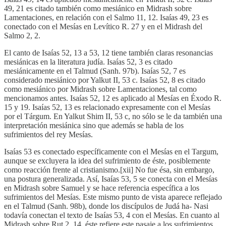
49, 21 es citado también como mesiánico en Midrash sobre
Lamentaciones, en relación con el Salmo 11, 12. Isaías 49, 23 es
conectado con el Mesías en Levítico R. 27 y en el Midrash del
Salmo 2, 2.
El canto de Isaías 52, 13 a 53, 12 tiene también claras resonancias
mesiánicas en la literatura judía. Isaías 52, 3 es citado
mesiánicamente en el Talmud (Sanh. 97b). Isaías 52, 7 es
considerado mesiánico por Yalkut II, 53 c. Isaías 52, 8 es citado
como mesiánico por Midrash sobre Lamentaciones, tal como
mencionamos antes. Isaías 52, 12 es aplicado al Mesías en Éxodo R.
15 y 19. Isaías 52, 13 es relacionado expresamente con el Mesías
por el Tárgum. En Yalkut Shim II, 53 c, no sólo se le da también una
interpretación mesiánica sino que además se habla de los
sufrimientos del rey Mesías.
Isaías 53 es conectado específicamente con el Mesías en el Targum,
aunque se excluyera la idea del sufrimiento de éste, posiblemente
como reacción frente al cristianismo.[xii] No fue ésa, sin embargo,
una postura generalizada. Así, Isaías 53, 5 se conecta con el Mesías
en Midrash sobre Samuel y se hace referencia específica a los
sufrimientos del Mesías. Este mismo punto de vista aparece reflejado
en el Talmud (Sanh. 98b), donde los discípulos de Judá ha- Nasi
todavía conectan el texto de Isaías 53, 4 con el Mesías. En cuanto al
Midrash sobre Rut 2, 14, éste refiere este pasaje a los sufrimientos