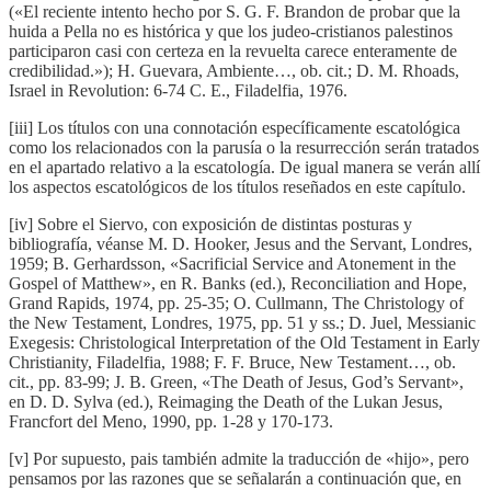
(«El reciente intento hecho por S. G. F. Brandon de probar que la
huida a Pella no es histórica y que los judeo-cristianos palestinos
participaron casi con certeza en la revuelta carece enteramente de
credibilidad.»); H. Guevara, Ambiente…, ob. cit.; D. M. Rhoads,
Israel in Revolution: 6-74 C. E., Filadelfia, 1976.
[iii] Los títulos con una connotación específicamente escatológica
como los relacionados con la parusía o la resurrección serán tratados
en el apartado relativo a la escatología. De igual manera se verán allí
los aspectos escatológicos de los títulos reseñados en este capítulo.
[iv] Sobre el Siervo, con exposición de distintas posturas y
bibliografía, véanse M. D. Hooker, Jesus and the Servant, Londres,
1959; B. Gerhardsson, «Sacrificial Service and Atonement in the
Gospel of Matthew», en R. Banks (ed.), Reconciliation and Hope,
Grand Rapids, 1974, pp. 25-35; O. Cullmann, The Christology of
the New Testament, Londres, 1975, pp. 51 y ss.; D. Juel, Messianic
Exegesis: Christological Interpretation of the Old Testament in Early
Christianity, Filadelfia, 1988; F. F. Bruce, New Testament…, ob.
cit., pp. 83-99; J. B. Green, «The Death of Jesus, God’s Servant»,
en D. D. Sylva (ed.), Reimaging the Death of the Lukan Jesus,
Francfort del Meno, 1990, pp. 1-28 y 170-173.
[v] Por supuesto, pais también admite la traducción de «hijo», pero
pensamos por las razones que se señalarán a continuación que, en