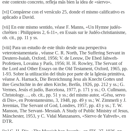
este contexto concreto, refleja más bien la idea de «siervo».
[vi] Compárese con el versículo 25, donde el mismo calificativo es
aplicado a David.
[vii] En este mismo sentido, véase F. Manns, «Un Hymne judéo-
chrétien : Philippiens 2, 6-11», en Essais sur le Judéo-christianisme,
ob. cit., pp. 11 y ss.
[viii] Para un estudio de este título desde una perspectiva
veterotestamentaria , véanse C. R. North, The Suffering Servant in
Deutero-Isaiah, Oxford, 1956; V. de Leeuw, De Ebed Jahweh-
Profetieen, Lovaina y París, 1956; H. H. Rowley, The Servant of
the Lord and Other Essays on the Old Testament, Oxford, 1965, pp.
1-93. Sobre la utilización del título por parte de la Iglesia primitiva,
véanse A. Harnack, Die Bezeichnung Jesu als Knecht Gottes und
ihre Geschichte in der alten Kirche, Berlín, 1926, pp. 212 y ss.; G.
Vermes, Jesús el judío, Barcelona, 1977, p. 171 y ss.; O. Cullmann,
Christology…, ob. cit., pp. 51 y ss.; del mismo autor, «Gésu, servo
di Dio», en Protestantesimo, 3, 1948, pp. 49 y ss.; W. Zimmerli y J.
Jeremias, The Servant of God, Londres, 1957, pp. 43 y ss.; T. W.
Manson, The Servant- Messiah. A Study of Public Ministry of Jesus,
Mánchester, 1953, y C. Vidal Manzanares, «Siervo de Yahveh», en
DTR.