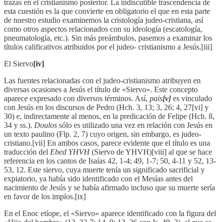
trazas en el cristianismo posterior. La indiscutible trascendencia de
esta cuestión es la que convierte en obligatorio el que en esta parte
de nuestro estudio examinemos la cristología judeo-cristiana, así
como otros aspectos relacionados con su ideología (escatología,
pneumatología, etc.). Sin más preámbulos, pasemos a examinar los
títulos calificativos atribuidos por el judeo- cristianismo a Jesús.[iii]
El Siervo
[iv]
Las fuentes relacionadas con el judeo-cristianismo atribuyen en
diversas ocasiones a Jesús el título de «Siervo». Este concepto
aparece expresado con diversos términos. Así,
pais
[v]
es vinculado
con Jesús en los discursos de Pedro (Hch. 3, 13; 3, 26; 4, 27[vi] y
30) e, indirectamente al menos, en la predicación de Felipe (Hch. 8,
34 y ss.).
Doulos
sólo es utilizado una vez en relación con Jesús en
un texto paulino (Flp. 2, 7) cuyo origen, sin embargo, es judeo-
cristiano.[vii] En ambos casos, parece evidente que el título es una
traducción del
Ebed YHVH
(Siervo de YHVH)[viii] al que se hace
referencia en los cantos de Isaías 42, 1-4; 49, 1-7; 50, 4-11 y 52, 13-
53, 12. Este siervo, cuya muerte tenía un significado sacrificial y
expiatorio, ya había sido identificado con el Mesías antes del
nacimiento de Jesús y se había afirmado incluso que su muerte sería
en favor de los impíos.[ix]
En el Enoc etíope, el «Siervo» aparece identificado con la figura del