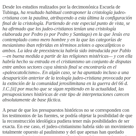
Desde los estudios realizados por la decimonónica Escuela de
Tubinga,
ha resultado habitual contraponer la cristología judeo-
cristiana con la paulina, atribuyendo a esta última la configuración
final de la cristología. Partiendo de este especial punto de vista, se
ha afirmado que los judeo-cristianos tenían una cristología
elaborada por Pedro (o por Pedro y Santiago) en la que Jesús era
contemplado como mero hombre y en la que las categorías de
mesianismo iban referidas en términos zelotes o apocalípticos o
ambos. La idea de preexistencia habría sido introducida por Pablo
—en buena medida a partir de las religiones mistéricas— y con ella
habría hecho su entrada en el cristianismo un conjunto de disputas
entre ambos sectores cuya síntesis final se encontraría en el
«paleocatolicismo». En algún caso, se ha apuntado incluso a una
desaparición anterior de la teología judeo-cristiana provocada por
la extinción de la comunidad jerosilimitana en la guerra del 66 d.
J.C.[ii] por mucho que se sigan repitiendo en la actualidad, las
presuposiciones históricas de este tipo de interpretaciones carecen
absolutamente de base fáctica.
A pesar de que los presupuestos históricos no se corresponden con
los testimonios de las fuentes, se podría objetar la posibilidad de que
la reconstrucción ideológica pudiera tener más posibilidades de ser
exacta. En ese caso, el judeo-cristianismo habría sido un movimiento
totalmente opuesto al paulinismo y del que apenas han quedado