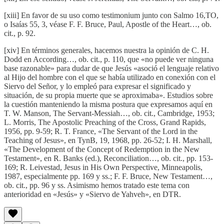
[xiii] En favor de su uso como testimonium junto con Salmo 16,TO,
o Isaías 55, 3, véase F. F. Bruce, Paul, Apostle of the Heart…, ob.
cit., p. 92.
[xiv] En términos generales, hacemos nuestra la opinión de C. H.
Dodd en According…, ob. cit., p. 110, que «no puede ver ninguna
base razonable» para dudar de que Jesús «asoció el lenguaje relativo
al Hijo del hombre con el que se había utilizado en conexión con el
Siervo del Señor, y lo empleó para expresar el significado y
situación, de su propia muerte que se aproximaba». Estudios sobre
la cuestión manteniendo la misma postura que expresamos aquí en
T. W. Manson, The Servant-Messiah…, ob. cit., Cambridge, 1953;
L. Morris, The Apostolic Preaching of the Cross, Grand Rapids,
1956, pp. 9-59; R. T. France, «The Servant of the Lord in the
Teaching of Jesus», en TynB, 19, 1968, pp. 26-52; I. H. Marshall,
«The Development of the Concept of Redemption in the New
Testament», en R. Banks (ed.), Reconciliation…, ob. cit., pp. 153-
169; R. Leivestad, Jesus in His Own Perspective, Minneapolis,
1987, especialmente pp. 169 y ss.; F. F. Bruce, New Testament…,
ob. cit., pp. 96 y ss. Asimismo hemos tratado este tema con
anterioridad en «Jesús» y «Siervo de Yahveh», en DTR.