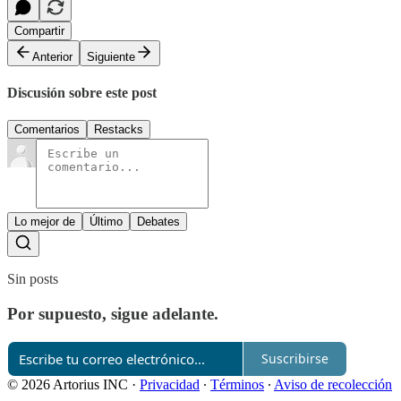
Compartir
Anterior
Siguiente
Discusión sobre este post
Comentarios
Restacks
Lo mejor de
Último
Debates
Sin posts
Por supuesto, sigue adelante.
Suscribirse
© 2026 Artorius INC
·
Privacidad
∙
Términos
∙
Aviso de recolección