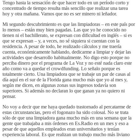
Tengo hasta la sensación de que hacer todo en un período corto y
concentrado de tiempo resulta más sencillo que realizar una tarea
hoy y otra mañana. Vamos que no es ser minero ni leñador.
Mi segundo descubrimiento es que las limpiadoras – en este país por
lo menos – están muy bien pagadas. Las que yo he conocido no
tienen ni el bachillerato, se expresan con dificultad en inglés – si es
que se expresan – y, a veces, no sé siquiera si cuentan con la
residencia. A pesar de todo, he realizado cálculos y me traería
cuenta, económicamente hablando, dedicarme a limpiar y dejar las
actividades que desarrollo habitualmente. No digo esto porque no
perciba dinero por el programa de La Voz y no esté nada claro este
año como va a quedar el crowdfunding. Lo señalo porque es
totalmente cierto. Una limpiadora que se trabaje un par de casas al
día aquí en el sur de la Florida gana mucho más que yo al mes y,
según me dicen, en algunas zonas sus ingresos todavía son
superiores. Si además no declaran lo que ganan ya no quiero ni
pensar.
No voy a decir que me haya quedado trastornado al percatarme de
estas circunstancias, pero el fogonazo ha sido colosal. No se trata
sólo de que una limpiadora gana mucho más en una semana que la
gente que trabajaba a mis órdenes en Es.Radio en un mes y eso a
pesar de que aquellos empleados eran universitarios y tenían
experiencia laboral. Es que realizan un trabajo mucho más liviano