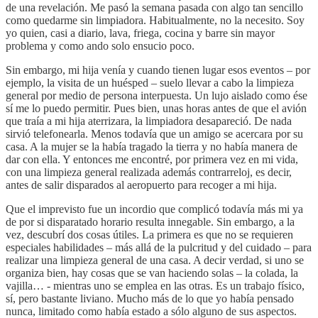
de una revelación. Me pasó la semana pasada con algo tan sencillo
como quedarme sin limpiadora. Habitualmente, no la necesito. Soy
yo quien, casi a diario, lava, friega, cocina y barre sin mayor
problema y como ando solo ensucio poco.
Sin embargo, mi hija venía y cuando tienen lugar esos eventos – por
ejemplo, la visita de un huésped – suelo llevar a cabo la limpieza
general por medio de persona interpuesta. Un lujo aislado como ése
sí me lo puedo permitir. Pues bien, unas horas antes de que el avión
que traía a mi hija aterrizara, la limpiadora desapareció. De nada
sirvió telefonearla. Menos todavía que un amigo se acercara por su
casa. A la mujer se la había tragado la tierra y no había manera de
dar con ella. Y entonces me encontré, por primera vez en mi vida,
con una limpieza general realizada además contrarreloj, es decir,
antes de salir disparados al aeropuerto para recoger a mi hija.
Que el imprevisto fue un incordio que complicó todavía más mi ya
de por si disparatado horario resulta innegable. Sin embargo, a la
vez, descubrí dos cosas útiles. La primera es que no se requieren
especiales habilidades – más allá de la pulcritud y del cuidado – para
realizar una limpieza general de una casa. A decir verdad, si uno se
organiza bien, hay cosas que se van haciendo solas – la colada, la
vajilla… - mientras uno se emplea en las otras. Es un trabajo físico,
sí, pero bastante liviano. Mucho más de lo que yo había pensado
nunca, limitado como había estado a sólo alguno de sus aspectos.