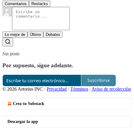
Comentarios
Restacks
Lo mejor de
Último
Debates
Sin posts
Por supuesto, sigue adelante.
Suscribirse
© 2026 Artorius INC
·
Privacidad
∙
Términos
∙
Aviso de recolección
Crea tu Substack
Descargar la app