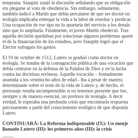
temprana. Staupitz zanjó la discusión señalando que su obligación
era plegarse al voto de obediencia. Sin embargo, sabiamente,
también indicó a Martín que debía percatarse de que ser doctor en
teología implicaba entregar la vida a la labor de enseñar y predicar.
Una ocupación de ese tipo no lo apartaría del servicio a los demás
sino que lo ampliaría. Finalmente, el joven Martín obedeció. Tras
aquella decisión quedaban por solucionar algunos problemas aparte
el de la financiación de los estudios, pero Staupitz logró que el
Elector sufragara los gastos.
El 19 de octubre de 1512, Lutero se graduó como doctor en
teología. Se trataba de la consagración pública de una vocación que
debía centrarse en la defensa de la Palabra de Dios y en la lucha
contra las doctrinas erróneas. Aquella vocación – formalmente
asumida a los veintiocho años de edad - iba a pesar de manera
determinante sobre el resto de la vida de Lutero y, de hecho, el
personaje resulta incomprensible si no tenemos presente que fue,
siempre y de manera esencial, un profesor de teología. A decir
verdad, le esperaba una profunda crisis que encontraría respuesta
precisamente a partir del conocimiento teológico de que disponía
Lutero.
CONTINUARÁ: La Reforma indispensable (IX): Un monje
llamado Lutero (III): los primeros años (III): la crisis