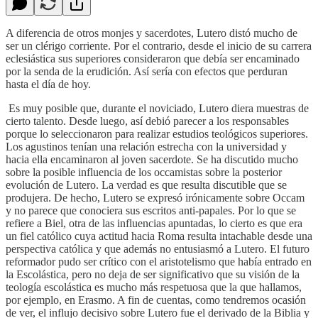
A diferencia de otros monjes y sacerdotes, Lutero distó mucho de
ser un clérigo corriente. Por el contrario, desde el inicio de su carrera
eclesiástica sus superiores consideraron que debía ser encaminado
por la senda de la erudición. Así sería con efectos que perduran
hasta el día de hoy.
​ Es muy posible que, durante el noviciado, Lutero diera muestras de
cierto talento. Desde luego, así debió parecer a los responsables
porque lo seleccionaron para realizar estudios teológicos superiores.
Los agustinos tenían una relación estrecha con la universidad y
hacia ella encaminaron al joven sacerdote. Se ha discutido mucho
sobre la posible influencia de los occamistas sobre la posterior
evolución de Lutero. La verdad es que resulta discutible que se
produjera. De hecho, Lutero se expresó irónicamente sobre Occam
y no parece que conociera sus escritos anti-papales. Por lo que se
refiere a Biel, otra de las influencias apuntadas, lo cierto es que era
un fiel católico cuya actitud hacia Roma resulta intachable desde una
perspectiva católica y que además no entusiasmó a Lutero. El futuro
reformador pudo ser crítico con el aristotelismo que había entrado en
la Escolástica, pero no deja de ser significativo que su visión de la
teología escolástica es mucho más respetuosa que la que hallamos,
por ejemplo, en Erasmo. A fin de cuentas, como tendremos ocasión
de ver, el influjo decisivo sobre Lutero fue el derivado de la Biblia y