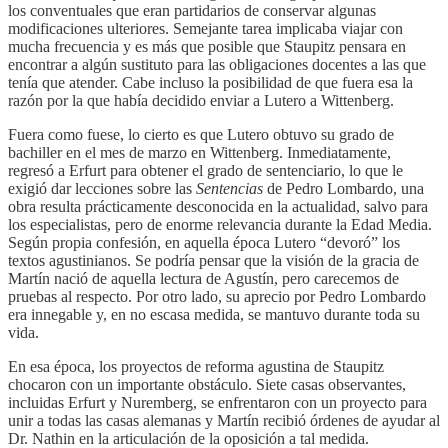
los conventuales que eran partidarios de conservar algunas
modificaciones ulteriores. Semejante tarea implicaba viajar con
mucha frecuencia y es más que posible que Staupitz pensara en
encontrar a algún sustituto para las obligaciones docentes a las que
tenía que atender. Cabe incluso la posibilidad de que fuera esa la
razón por la que había decidido enviar a Lutero a Wittenberg.
Fuera como fuese, lo cierto es que Lutero obtuvo su grado de
bachiller en el mes de marzo en Wittenberg. Inmediatamente,
regresó a Erfurt para obtener el grado de sentenciario, lo que le
exigió dar lecciones sobre las
Sentencias
de Pedro Lombardo, una
obra resulta prácticamente desconocida en la actualidad, salvo para
los especialistas, pero de enorme relevancia durante la Edad Media.
Según propia confesión, en aquella época Lutero “devoró” los
textos agustinianos. Se podría pensar que la visión de la gracia de
Martín nació de aquella lectura de Agustín, pero carecemos de
pruebas al respecto. Por otro lado, su aprecio por Pedro Lombardo
era innegable y, en no escasa medida, se mantuvo durante toda su
vida.
En esa época, los proyectos de reforma agustina de Staupitz
chocaron con un importante obstáculo. Siete casas observantes,
incluidas Erfurt y Nuremberg, se enfrentaron con un proyecto para
unir a todas las casas alemanas y Martín recibió órdenes de ayudar al
Dr. Nathin en la articulación de la oposición a tal medida.