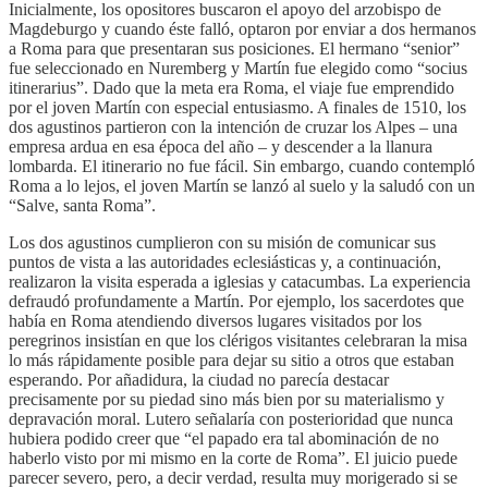
Inicialmente, los opositores buscaron el apoyo del arzobispo de
Magdeburgo y cuando éste falló, optaron por enviar a dos hermanos
a Roma para que presentaran sus posiciones. El hermano “senior”
fue seleccionado en Nuremberg y Martín fue elegido como “socius
itinerarius”. Dado que la meta era Roma, el viaje fue emprendido
por el joven Martín con especial entusiasmo. A finales de 1510, los
dos agustinos partieron con la intención de cruzar los Alpes – una
empresa ardua en esa época del año – y descender a la llanura
lombarda. El itinerario no fue fácil. Sin embargo, cuando contempló
Roma a lo lejos, el joven Martín se lanzó al suelo y la saludó con un
“Salve, santa Roma”.
Los dos agustinos cumplieron con su misión de comunicar sus
puntos de vista a las autoridades eclesiásticas y, a continuación,
realizaron la visita esperada a iglesias y catacumbas. La experiencia
defraudó profundamente a Martín. Por ejemplo, los sacerdotes que
había en Roma atendiendo diversos lugares visitados por los
peregrinos insistían en que los clérigos visitantes celebraran la misa
lo más rápidamente posible para dejar su sitio a otros que estaban
esperando. Por añadidura, la ciudad no parecía destacar
precisamente por su piedad sino más bien por su materialismo y
depravación moral. Lutero señalaría con posterioridad que nunca
hubiera podido creer que “el papado era tal abominación de no
haberlo visto por mi mismo en la corte de Roma”. El juicio puede
parecer severo, pero, a decir verdad, resulta muy morigerado si se