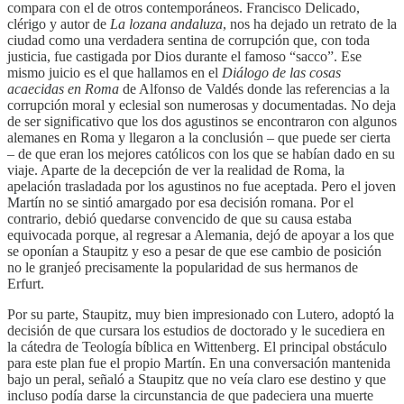
compara con el de otros contemporáneos. Francisco Delicado,
clérigo y autor de
La lozana andaluza
, nos ha dejado un retrato de la
ciudad como una verdadera sentina de corrupción que, con toda
justicia, fue castigada por Dios durante el famoso “sacco”. Ese
mismo juicio es el que hallamos en el
Diálogo de las cosas
acaecidas en Roma
de Alfonso de Valdés donde las referencias a la
corrupción moral y eclesial son numerosas y documentadas. No deja
de ser significativo que los dos agustinos se encontraron con algunos
alemanes en Roma y llegaron a la conclusión – que puede ser cierta
– de que eran los mejores católicos con los que se habían dado en su
viaje. Aparte de la decepción de ver la realidad de Roma, la
apelación trasladada por los agustinos no fue aceptada. Pero el joven
Martín no se sintió amargado por esa decisión romana. Por el
contrario, debió quedarse convencido de que su causa estaba
equivocada porque, al regresar a Alemania, dejó de apoyar a los que
se oponían a Staupitz y eso a pesar de que ese cambio de posición
no le granjeó precisamente la popularidad de sus hermanos de
Erfurt.
Por su parte, Staupitz, muy bien impresionado con Lutero, adoptó la
decisión de que cursara los estudios de doctorado y le sucediera en
la cátedra de Teología bíblica en Wittenberg. El principal obstáculo
para este plan fue el propio Martín. En una conversación mantenida
bajo un peral, señaló a Staupitz que no veía claro ese destino y que
incluso podía darse la circunstancia de que padeciera una muerte