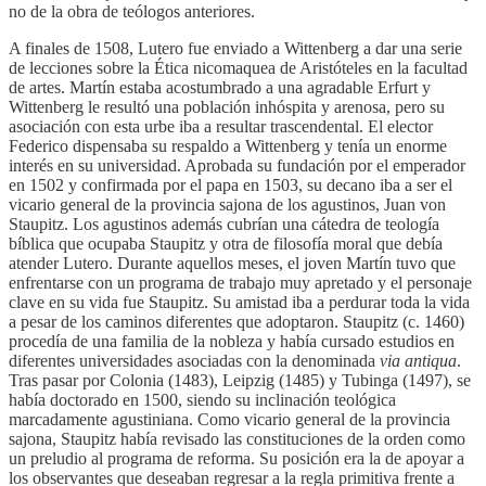
no de la obra de teólogos anteriores.
A finales de 1508, Lutero fue enviado a Wittenberg a dar una serie
de lecciones sobre la Ética nicomaquea de Aristóteles en la facultad
de artes. Martín estaba acostumbrado a una agradable Erfurt y
Wittenberg le resultó una población inhóspita y arenosa, pero su
asociación con esta urbe iba a resultar trascendental. El elector
Federico dispensaba su respaldo a Wittenberg y tenía un enorme
interés en su universidad. Aprobada su fundación por el emperador
en 1502 y confirmada por el papa en 1503, su decano iba a ser el
vicario general de la provincia sajona de los agustinos, Juan von
Staupitz. Los agustinos además cubrían una cátedra de teología
bíblica que ocupaba Staupitz y otra de filosofía moral que debía
atender Lutero. Durante aquellos meses, el joven Martín tuvo que
enfrentarse con un programa de trabajo muy apretado y el personaje
clave en su vida fue Staupitz. Su amistad iba a perdurar toda la vida
a pesar de los caminos diferentes que adoptaron. Staupitz (c. 1460)
procedía de una familia de la nobleza y había cursado estudios en
diferentes universidades asociadas con la denominada
via antiqua
.
Tras pasar por Colonia (1483), Leipzig (1485) y Tubinga (1497), se
había doctorado en 1500, siendo su inclinación teológica
marcadamente agustiniana. Como vicario general de la provincia
sajona, Staupitz había revisado las constituciones de la orden como
un preludio al programa de reforma. Su posición era la de apoyar a
los observantes que deseaban regresar a la regla primitiva frente a