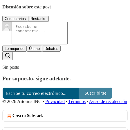
Discusión sobre este post
Comentarios
Restacks
Lo mejor de
Último
Debates
Sin posts
Por supuesto, sigue adelante.
Suscribirse
© 2026 Artorius INC
·
Privacidad
∙
Términos
∙
Aviso de recolección
Crea tu Substack