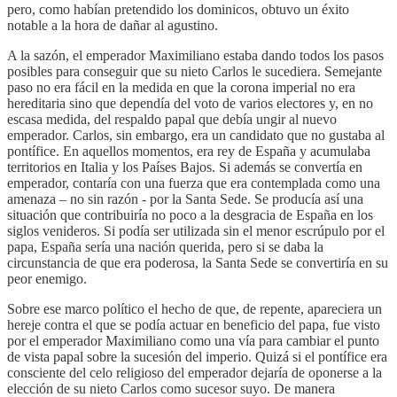
pero, como habían pretendido los dominicos, obtuvo un éxito
notable a la hora de dañar al agustino.
A la sazón, el emperador Maximiliano estaba dando todos los pasos
posibles para conseguir que su nieto Carlos le sucediera. Semejante
paso no era fácil en la medida en que la corona imperial no era
hereditaria sino que dependía del voto de varios electores y, en no
escasa medida, del respaldo papal que debía ungir al nuevo
emperador. Carlos, sin embargo, era un candidato que no gustaba al
pontífice. En aquellos momentos, era rey de España y acumulaba
territorios en Italia y los Países Bajos. Si además se convertía en
emperador, contaría con una fuerza que era contemplada como una
amenaza – no sin razón - por la Santa Sede. Se producía así una
situación que contribuiría no poco a la desgracia de España en los
siglos venideros. Si podía ser utilizada sin el menor escrúpulo por el
papa, España sería una nación querida, pero si se daba la
circunstancia de que era poderosa, la Santa Sede se convertiría en su
peor enemigo.
Sobre ese marco político el hecho de que, de repente, apareciera un
hereje contra el que se podía actuar en beneficio del papa, fue visto
por el emperador Maximiliano como una vía para cambiar el punto
de vista papal sobre la sucesión del imperio. Quizá si el pontífice era
consciente del celo religioso del emperador dejaría de oponerse a la
elección de su nieto Carlos como sucesor suyo. De manera