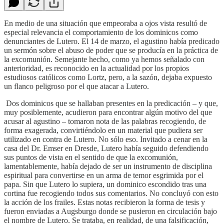
En medio de una situación que empeoraba a ojos vista resultó de
especial relevancia el comportamiento de los dominicos como
denunciantes de Lutero. El 14 de marzo, el agustino había predicado
un sermón sobre el abuso de poder que se producía en la práctica de
la excomunión. Semejante hecho, como ya hemos señalado con
anterioridad, es reconocido en la actualidad por los propios
estudiosos católicos como Lortz, pero, a la sazón, dejaba expuesto
un flanco peligroso por el que atacar a Lutero.
​ Dos dominicos que se hallaban presentes en la predicación – y que,
muy posiblemente, acudieron para encontrar algún motivo del que
acusar al agustino – tomaron nota de las palabras recogiendo, de
forma exagerada, convirtiéndolo en un material que pudiera ser
utilizado en contra de Lutero. No sólo eso. Invitado a cenar en la
casa del Dr. Emser en Dresde, Lutero había seguido defendiendo
sus puntos de vista en el sentido de que la excomunión,
lamentablemente, había dejado de ser un instrumento de disciplina
espiritual para convertirse en un arma de temor esgrimida por el
papa. Sin que Lutero lo supiera, un dominico escondido tras una
cortina fue recogiendo todos sus comentarios. No concluyó con esto
la acción de los frailes. Estas notas recibieron la forma de tesis y
fueron enviadas a Augsburgo donde se pusieron en circulación bajo
el nombre de Lutero. Se trataba, en realidad, de una falsificación,