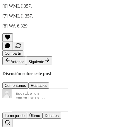
[6] WML I.357.
[7] WML I. 357.
[8] WA 6.329.
Compartir
Anterior
Siguiente
Discusión sobre este post
Comentarios
Restacks
Lo mejor de
Último
Debates