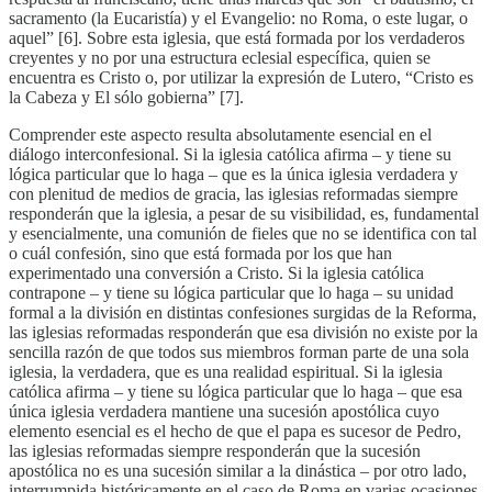
sacramento (la Eucaristía) y el Evangelio: no Roma, o este lugar, o
aquel” [6]. Sobre esta iglesia, que está formada por los verdaderos
creyentes y no por una estructura eclesial específica, quien se
encuentra es Cristo o, por utilizar la expresión de Lutero, “Cristo es
la Cabeza y El sólo gobierna” [7].
Comprender este aspecto resulta absolutamente esencial en el
diálogo interconfesional. Si la iglesia católica afirma – y tiene su
lógica particular que lo haga – que es la única iglesia verdadera y
con plenitud de medios de gracia, las iglesias reformadas siempre
responderán que la iglesia, a pesar de su visibilidad, es, fundamental
y esencialmente, una comunión de fieles que no se identifica con tal
o cuál confesión, sino que está formada por los que han
experimentado una conversión a Cristo. Si la iglesia católica
contrapone – y tiene su lógica particular que lo haga – su unidad
formal a la división en distintas confesiones surgidas de la Reforma,
las iglesias reformadas responderán que esa división no existe por la
sencilla razón de que todos sus miembros forman parte de una sola
iglesia, la verdadera, que es una realidad espiritual. Si la iglesia
católica afirma – y tiene su lógica particular que lo haga – que esa
única iglesia verdadera mantiene una sucesión apostólica cuyo
elemento esencial es el hecho de que el papa es sucesor de Pedro,
las iglesias reformadas siempre responderán que la sucesión
apostólica no es una sucesión similar a la dinástica – por otro lado,
interrumpida históricamente en el caso de Roma en varias ocasiones