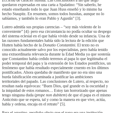
Ecclesia
de carácter hussita. Las conclusiones a las que llegó
quedaron expresadas en una carta a Spalatino: “Sin saberlo, he
estado enseñando todo lo que Juan Huss enseñó y lo mismo ha
hecho Staupitz. En resumen, somos todos hussitas, aunque no lo
sabíamos, y también lo eran Pablo y Agustín” [3].
Lutero admitía sus propias carencias – “soy más violento de lo
conveniente” [4]- pero esa circunstancia no podía ocultar su despego
del sistema eclesial en el que había vivido desde su infancia. Una de
las razones fundamentales había sido la lectura de la edición que
Hutten había hecho de la
Donatio Constantini
. El texto no es
conocido actualmente salvo por los especialistas, pero había tenido
una extraordinaria relevancia durante la Edad Media ya que sostenía
que Constantino había cedido terrenos al papa lo que legitimaba el
poder temporal del papa y la extensión de los Estados pontificios, un
fenómeno que había resultado especialmente cruento en los últimos
pontificados. Ahora quedaba de manifiesto que no era sino una
burda falsificación encaminada a justificar las ambiciones
territoriales del papado. Las conclusiones de Lutero, al respecto, no
resultan nada equívocas: “Buen Dios, qué grande es la oscuridad y
la iniquidad de estos romanos… Estoy tan horrorizado que apenas
tengo ninguna duda (
prope non dubitem
) de que el papa es el mismo
Anticristo que se espera, tal y como la manera en que vive, actúa,
habla y ordena, encaja en el retrato” [5].
Para el agustino, resultaba obvio que el papa era una institución