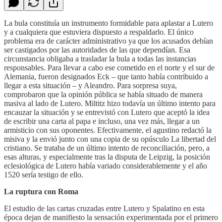
La bula constituía un instrumento formidable para aplastar a Lutero
y a cualquiera que estuviera dispuesto a respaldarlo. El único
problema era de carácter administrativo ya que los acusados debían
ser castigados por las autoridades de las que dependían. Esa
circunstancia obligaba a trasladar la bula a todas las instancias
responsables. Para llevar a cabo ese cometido en el norte y el sur de
Alemania, fueron designados Eck – que tanto había contribuido a
llegar a esta situación – y Aleandro. Para sorpresa suya,
comprobaron que la opinión pública se había situado de manera
masiva al lado de Lutero. Miltitz hizo todavía un último intento para
encauzar la situación y se entrevistó con Lutero que aceptó la idea
de escribir una carta al papa e incluso, una vez más, llegar a un
armisticio con sus oponentes. Efectivamente, el agustino redactó la
misiva y la envió junto con una copia de su opúsculo La libertad del
cristiano. Se trataba de un último intento de reconciliación, pero, a
esas alturas, y especialmente tras la disputa de Leipzig, la posición
eclesiológica de Lutero había variado considerablemente y el año
1520 sería testigo de ello.
La ruptura con Roma
El estudio de las cartas cruzadas entre Lutero y Spalatino en esta
época dejan de manifiesto la sensación experimentada por el primero