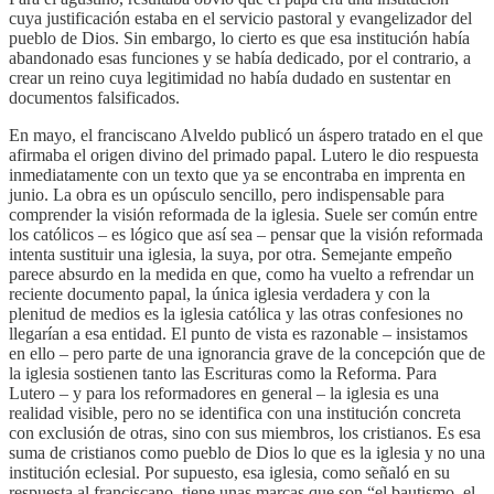
cuya justificación estaba en el servicio pastoral y evangelizador del
pueblo de Dios. Sin embargo, lo cierto es que esa institución había
abandonado esas funciones y se había dedicado, por el contrario, a
crear un reino cuya legitimidad no había dudado en sustentar en
documentos falsificados.
En mayo, el franciscano Alveldo publicó un áspero tratado en el que
afirmaba el origen divino del primado papal. Lutero le dio respuesta
inmediatamente con un texto que ya se encontraba en imprenta en
junio. La obra es un opúsculo sencillo, pero indispensable para
comprender la visión reformada de la iglesia. Suele ser común entre
los católicos – es lógico que así sea – pensar que la visión reformada
intenta sustituir una iglesia, la suya, por otra. Semejante empeño
parece absurdo en la medida en que, como ha vuelto a refrendar un
reciente documento papal, la única iglesia verdadera y con la
plenitud de medios es la iglesia católica y las otras confesiones no
llegarían a esa entidad. El punto de vista es razonable – insistamos
en ello – pero parte de una ignorancia grave de la concepción que de
la iglesia sostienen tanto las Escrituras como la Reforma. Para
Lutero – y para los reformadores en general – la iglesia es una
realidad visible, pero no se identifica con una institución concreta
con exclusión de otras, sino con sus miembros, los cristianos. Es esa
suma de cristianos como pueblo de Dios lo que es la iglesia y no una
institución eclesial. Por supuesto, esa iglesia, como señaló en su
respuesta al franciscano, tiene unas marcas que son “el bautismo, el