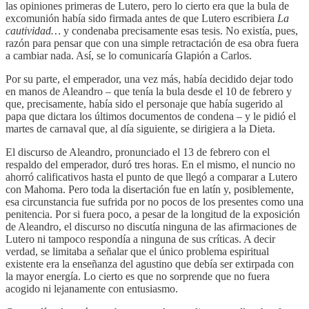
las opiniones primeras de Lutero, pero lo cierto era que la bula de
excomunión había sido firmada antes de que Lutero escribiera
La
cautividad…
y condenaba precisamente esas tesis. No existía, pues,
razón para pensar que con una simple retractación de esa obra fuera
a cambiar nada. Así, se lo comunicaría Glapión a Carlos.
Por su parte, el emperador, una vez más, había decidido dejar todo
en manos de Aleandro – que tenía la bula desde el 10 de febrero y
que, precisamente, había sido el personaje que había sugerido al
papa que dictara los últimos documentos de condena – y le pidió el
martes de carnaval que, al día siguiente, se dirigiera a la Dieta.
El discurso de Aleandro, pronunciado el 13 de febrero con el
respaldo del emperador, duró tres horas. En el mismo, el nuncio no
ahorró calificativos hasta el punto de que llegó a comparar a Lutero
con Mahoma. Pero toda la disertación fue en latín y, posiblemente,
esa circunstancia fue sufrida por no pocos de los presentes como una
penitencia. Por si fuera poco, a pesar de la longitud de la exposición
de Aleandro, el discurso no discutía ninguna de las afirmaciones de
Lutero ni tampoco respondía a ninguna de sus críticas. A decir
verdad, se limitaba a señalar que el único problema espiritual
existente era la enseñanza del agustino que debía ser extirpada con
la mayor energía. Lo cierto es que no sorprende que no fuera
acogido ni lejanamente con entusiasmo.