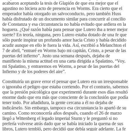
acabaron aceptando la tesis de Glapión de que era mejor que el
agustino no hiciera acto de presencia en Worms. Era cierto que el
emperador había otorgado un salvoconducto, pero también Huss
había disfrutado de un documento similar para concurrir al concilio
de Constanza y esa circunstancia no había evitado que ardiera en la
hoguera. ¿Qué razón había para pensar que Lutero iba a tener mejor
suerte? En teoría, ninguna, pero Lutero estaba dotado de una fe que
sólo puede inspirar un profundo amor hacia Cristo y había decidido
acudir aunque en ello le fuera la vida. Así, escribió a Melanchton el
7 de abril, “entraré en Worms bajo mi capitán, Cristo, a pesar de las
puertas del infierno”. Justo una semana después, dejaba de
manifiesto la misma actitud en una carta dirigida a Spalatino, “Voy,
mi Spalatino, y entraremos en Worms, a pesar de las puertas del
Infierno y de los poderes del aire”.
Constituiría un grave error el pensar que Lutero era un irresponsable
o ignoraba el peligro que estaba corriendo. Por el contrario, sabemos
que la presión psicológica que experimentó durante esos días resultó
enorme dado que era más que consciente de la conclusión que podía
tener todo. Por añadidura, la gente cercana a él no dejaba de
indicárselo. Sin embargo, tampoco esa circunstancia lo apartó de su
camino. Como reconocería años después, cuando el 26 de marzo
llegó a Wittenberg el legado imperial Sturm y le preguntó si no
prefería volverse atrás dado que se había iniciado la quema de sus
libros, Lutero tembló, pero decidió que debía seguir adelante. La fe