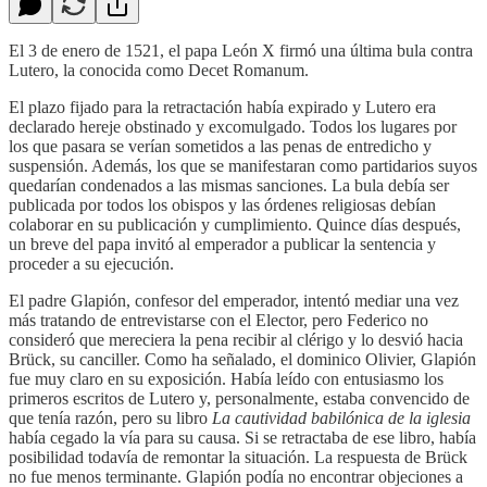
El 3 de enero de 1521, el papa León X firmó una última bula contra
Lutero, la conocida como Decet Romanum.
​El plazo fijado para la retractación había expirado y Lutero era
declarado hereje obstinado y excomulgado. Todos los lugares por
los que pasara se verían sometidos a las penas de entredicho y
suspensión. Además, los que se manifestaran como partidarios suyos
quedarían condenados a las mismas sanciones. La bula debía ser
publicada por todos los obispos y las órdenes religiosas debían
colaborar en su publicación y cumplimiento. Quince días después,
un breve del papa invitó al emperador a publicar la sentencia y
proceder a su ejecución.
El padre Glapión, confesor del emperador, intentó mediar una vez
más tratando de entrevistarse con el Elector, pero Federico no
consideró que mereciera la pena recibir al clérigo y lo desvió hacia
Brück, su canciller. Como ha señalado, el dominico Olivier, Glapión
fue muy claro en su exposición. Había leído con entusiasmo los
primeros escritos de Lutero y, personalmente, estaba convencido de
que tenía razón, pero su libro
La cautividad babilónica de la iglesia
había cegado la vía para su causa. Si se retractaba de ese libro, había
posibilidad todavía de remontar la situación. La respuesta de Brück
no fue menos terminante. Glapión podía no encontrar objeciones a