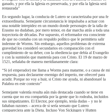
ganado, y por ella la Iglesia es preservada, y por ella la Iglesia será
restaurada”
En segundo lugar, la conducta de Lutero se caracterizaba por una fe
extraordinaria. Semejante circunstancia le impulsaba a actuar con
una notable intrepidez en un mundo donde personajes de la talla de
Erasmo no dudaban, por mero temor, en dar marcha atrás a toda una
trayectoria de décadas. Por supuesto, el reformador era consciente
de que no contaba con un respaldo político que le permitiera salir
indemne de Worms. Sin embargo, aquellos problemas de extrema
gravedad los consideró secundarios en comparación con el
cumplimiento de su deber, con la obediencia que debía al Evangelio
y con la sumisión que mantenía para con Cristo. El 19 de marzo de
1521, señalaba de manera meridianamente clara:
“Si (el emperador) me llama a Worms para matarme, o a causa de mi
respuesta, para declararme enemigo del imperio, me ofreceré para
acudir. Porque no voy a huir, si Cristo me ayuda, ni abandonaré la
Palabra en este contexto”
Semejante valentía resulta aún más destacada cuando se tiene en
cuenta que no era compartida por la gente que lo rodeaba, incluidos
sus simpatizantes. El Elector, por ejemplo, tenía dudas – y no le
faltaban razones – acerca de si sería sensato que Lutero
compareciera ante la Dieta. Incluso Von Sickingen y Hutten