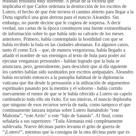
realidad resultaba muy diferente. A pesar de la victoria que
implicaba el que Carlos ordenara la destrucción de los escritos de
Lutero, el hecho de que éste tuviera el camino abierto para llegar a la
Dieta significó una gran derrota para el nuncio Aleandro. Sin
embargo, no puede decirse que le cogiera de sorpresa. A decir
verdad, sus cartas de la época constituyen una fuente extraordinaria
de información sobre lo que había sido su calvario de los meses
anteriores. Primero, había contemplado la hostilidad con que se
había recibido la bula en las ciudades alemanas. En algunos casos,
tanto él como Eck – que, de manera vergonzosa, había llegado a
añadir el nombre de sus enemigos al texto de bula para poder así
ejecutar venganzas personales - habían logrado que la bula se
anunciara, pero, generalmente, para descubrir que al día siguiente
los carteles habían sido sustituidos por escritos antipapales. Aleandro
había recurrido entonces a la panoplia habitual de la diplomacia
vaticana que iba desde la persuasión a la utilización de argumentos
espirituales pasando por la mentira y el soborno - había corrido
nuevamente el rumor de que se le había ofrecido a Lutero un capelo
cardenalicio todo ello sin éxito. En sus misivas, el nuncio deploraba
que ninguno de esos recursos servía de nada, como tampoco el que
continuamente lanzara injurias sobre Lutero llamándolo “este
Mahoma”, “este Arrio” o este “hijo de Satanás”. Al final, como
señalaría a sus superiores: “Toda Alemania está completamente
sublevada. Nueve décimas partes levanta el grito de guerra de
“¡Lutero!”, mientras que la consigna de la otra décima parte que es