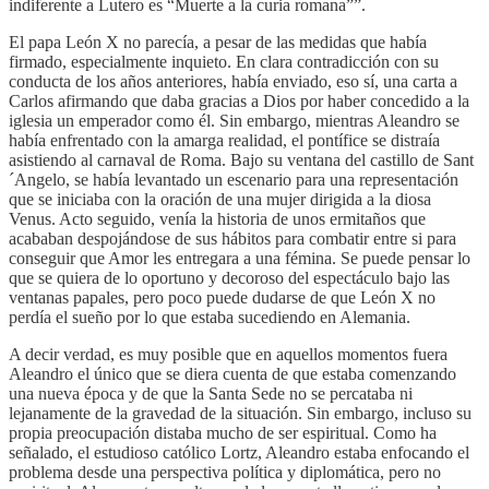
indiferente a Lutero es “Muerte a la curia romana””.
El papa León X no parecía, a pesar de las medidas que había
firmado, especialmente inquieto. En clara contradicción con su
conducta de los años anteriores, había enviado, eso sí, una carta a
Carlos afirmando que daba gracias a Dios por haber concedido a la
iglesia un emperador como él. Sin embargo, mientras Aleandro se
había enfrentado con la amarga realidad, el pontífice se distraía
asistiendo al carnaval de Roma. Bajo su ventana del castillo de Sant
´Angelo, se había levantado un escenario para una representación
que se iniciaba con la oración de una mujer dirigida a la diosa
Venus. Acto seguido, venía la historia de unos ermitaños que
acababan despojándose de sus hábitos para combatir entre si para
conseguir que Amor les entregara a una fémina. Se puede pensar lo
que se quiera de lo oportuno y decoroso del espectáculo bajo las
ventanas papales, pero poco puede dudarse de que León X no
perdía el sueño por lo que estaba sucediendo en Alemania.
A decir verdad, es muy posible que en aquellos momentos fuera
Aleandro el único que se diera cuenta de que estaba comenzando
una nueva época y de que la Santa Sede no se percataba ni
lejanamente de la gravedad de la situación. Sin embargo, incluso su
propia preocupación distaba mucho de ser espiritual. Como ha
señalado, el estudioso católico Lortz, Aleandro estaba enfocando el
problema desde una perspectiva política y diplomática, pero no