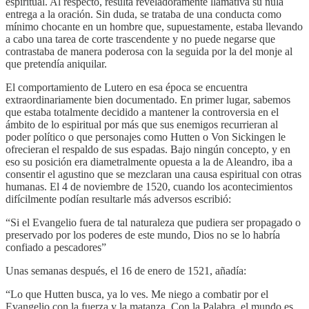
espiritual. Al respecto, resulta reveladoramente llamativa su nula
entrega a la oración. Sin duda, se trataba de una conducta como
mínimo chocante en un hombre que, supuestamente, estaba llevando
a cabo una tarea de corte trascendente y no puede negarse que
contrastaba de manera poderosa con la seguida por la del monje al
que pretendía aniquilar.
El comportamiento de Lutero en esa época se encuentra
extraordinariamente bien documentado. En primer lugar, sabemos
que estaba totalmente decidido a mantener la controversia en el
ámbito de lo espiritual por más que sus enemigos recurrieran al
poder político o que personajes como Hutten o Von Sickingen le
ofrecieran el respaldo de sus espadas. Bajo ningún concepto, y en
eso su posición era diametralmente opuesta a la de Aleandro, iba a
consentir el agustino que se mezclaran una causa espiritual con otras
humanas. El 4 de noviembre de 1520, cuando los acontecimientos
difícilmente podían resultarle más adversos escribió:
“Si el Evangelio fuera de tal naturaleza que pudiera ser propagado o
preservado por los poderes de este mundo, Dios no se lo habría
confiado a pescadores”
Unas semanas después, el 16 de enero de 1521, añadía:
“Lo que Hutten busca, ya lo ves. Me niego a combatir por el
Evangelio con la fuerza y la matanza. Con la Palabra, el mundo es