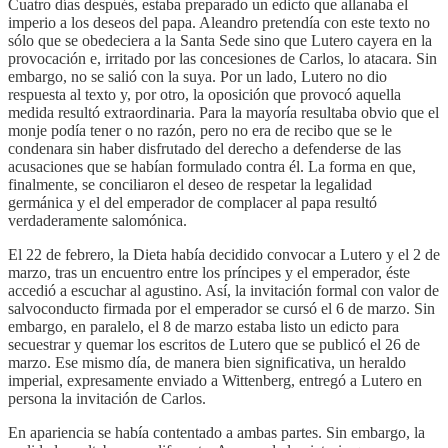
Cuatro días después, estaba preparado un edicto que allanaba el
imperio a los deseos del papa. Aleandro pretendía con este texto no
sólo que se obedeciera a la Santa Sede sino que Lutero cayera en la
provocación e, irritado por las concesiones de Carlos, lo atacara. Sin
embargo, no se salió con la suya. Por un lado, Lutero no dio
respuesta al texto y, por otro, la oposición que provocó aquella
medida resultó extraordinaria. Para la mayoría resultaba obvio que el
monje podía tener o no razón, pero no era de recibo que se le
condenara sin haber disfrutado del derecho a defenderse de las
acusaciones que se habían formulado contra él. La forma en que,
finalmente, se conciliaron el deseo de respetar la legalidad
germánica y el del emperador de complacer al papa resultó
verdaderamente salomónica.
El 22 de febrero, la Dieta había decidido convocar a Lutero y el 2 de
marzo, tras un encuentro entre los príncipes y el emperador, éste
accedió a escuchar al agustino. Así, la invitación formal con valor de
salvoconducto firmada por el emperador se cursó el 6 de marzo. Sin
embargo, en paralelo, el 8 de marzo estaba listo un edicto para
secuestrar y quemar los escritos de Lutero que se publicó el 26 de
marzo. Ese mismo día, de manera bien significativa, un heraldo
imperial, expresamente enviado a Wittenberg, entregó a Lutero en
persona la invitación de Carlos.
En apariencia se había contentado a ambas partes. Sin embargo, la